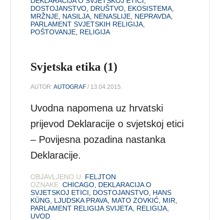
DEKLARACIJA O SVJETSKOJ ETICI
,
DOSTOJANSTVO
,
DRUŠTVO
,
EKOSISTEMA
,
MRŽNJE
,
NASILJA
,
NENASLIJE
,
NEPRAVDA
,
PARLAMENT SVJETSKIH RELIGIJA
,
POŠTOVANJE
,
RELIGIJA
Svjetska etika (1)
AUTOR:
AUTOGRAF
/ 13.04.2015.
Uvodna napomena uz hrvatski
prijevod Deklaracije o svjetskoj etici
– Povijesna pozadina nastanka
Deklaracije.
OBJAVLJENO U:
FELJTON
OZNAKE:
CHICAGO
,
DEKLARACIJA O
SVJETSKOJ ETICI
,
DOSTOJANSTVO
,
HANS
KÜNG
,
LJUDSKA PRAVA
,
MATO ZOVKIĆ
,
MIR
,
PARLAMENT RELIGIJA SVIJETA
,
RELIGIJA
,
UVOD