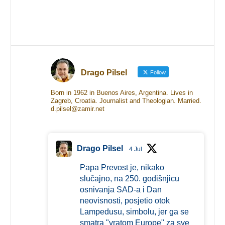
Drago Pilsel
Follow
Born in 1962 in Buenos Aires, Argentina. Lives in
Zagreb, Croatia. Journalist and Theologian. Married.
d.pilsel@zamir.net
Drago Pilsel
4 Jul
Papa Prevost je, nikako
slučajno, na 250. godišnjicu
osnivanja SAD-a i Dan
neovisnosti, posjetio otok
Lampedusu, simbolu, jer ga se
smatra "vratom Europe" za sve