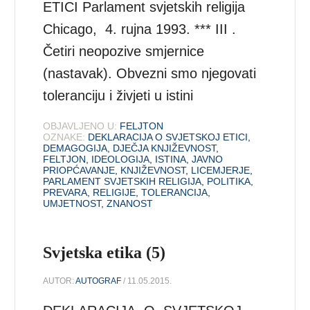
ETICI Parlament svjetskih religija
Chicago, 4. rujna 1993. *** III .
Četiri neopozive smjernice
(nastavak). Obvezni smo njegovati
toleranciju i živjeti u istini
OBJAVLJENO U:
FELJTON
OZNAKE:
DEKLARACIJA O SVJETSKOJ ETICI
,
DEMAGOGIJA
,
DJEČJA KNJIŽEVNOST
,
FELTJON
,
IDEOLOGIJA
,
ISTINA
,
JAVNO
PRIOPĆAVANJE
,
KNJIŽEVNOST
,
LICEMJERJE
,
PARLAMENT SVJETSKIH RELIGIJA
,
POLITIKA
,
PREVARA
,
RELIGIJE
,
TOLERANCIJA
,
UMJETNOST
,
ZNANOST
Svjetska etika (5)
AUTOR:
AUTOGRAF
/ 11.05.2015.