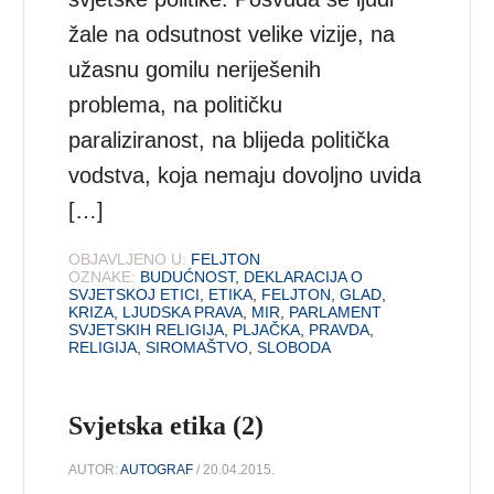
žale na odsutnost velike vizije, na
užasnu gomilu neriješenih
problema, na političku
paraliziranost, na blijeda politička
vodstva, koja nemaju dovoljno uvida
[…]
OBJAVLJENO U:
FELJTON
OZNAKE:
BUDUĆNOST
,
DEKLARACIJA O
SVJETSKOJ ETICI
,
ETIKA
,
FELJTON
,
GLAD
,
KRIZA
,
LJUDSKA PRAVA
,
MIR
,
PARLAMENT
SVJETSKIH RELIGIJA
,
PLJAČKA
,
PRAVDA
,
RELIGIJA
,
SIROMAŠTVO
,
SLOBODA
Svjetska etika (2)
AUTOR:
AUTOGRAF
/ 20.04.2015.