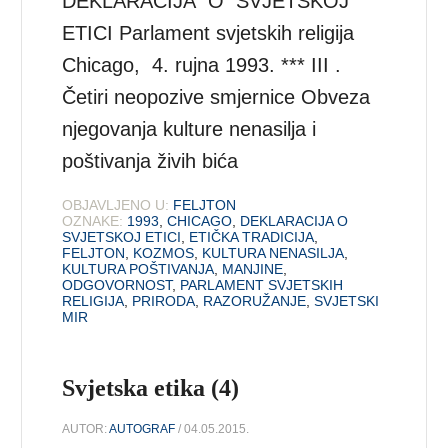
DEKLARACIJA O SVJETSKOJ
ETICI Parlament svjetskih religija
Chicago, 4. rujna 1993. *** III .
Četiri neopozive smjernice Obveza
njegovanja kulture nenasilja i
poštivanja živih bića
OBJAVLJENO U:
FELJTON
OZNAKE:
1993
,
CHICAGO
,
DEKLARACIJA O
SVJETSKOJ ETICI
,
ETIČKA TRADICIJA
,
FELJTON
,
KOZMOS
,
KULTURA NENASILJA
,
KULTURA POŠTIVANJA
,
MANJINE
,
ODGOVORNOST
,
PARLAMENT SVJETSKIH
RELIGIJA
,
PRIRODA
,
RAZORUŽANJE
,
SVJETSKI
MIR
Svjetska etika (4)
AUTOR:
AUTOGRAF
/ 04.05.2015.