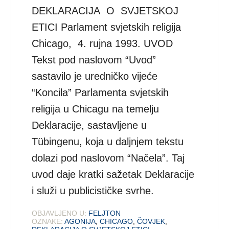
DEKLARACIJA O SVJETSKOJ
ETICI Parlament svjetskih religija
Chicago, 4. rujna 1993. UVOD
Tekst pod naslovom “Uvod”
sastavilo je uredničko vijeće
“Koncila” Parlamenta svjetskih
religija u Chicagu na temelju
Deklaracije, sastavljene u
Tübingenu, koja u daljnjem tekstu
dolazi pod naslovom “Načela”. Taj
uvod daje kratki sažetak Deklaracije
i služi u publicističke svrhe.
OBJAVLJENO U:
FELJTON
OZNAKE:
AGONIJA
,
CHICAGO
,
ČOVJEK
,