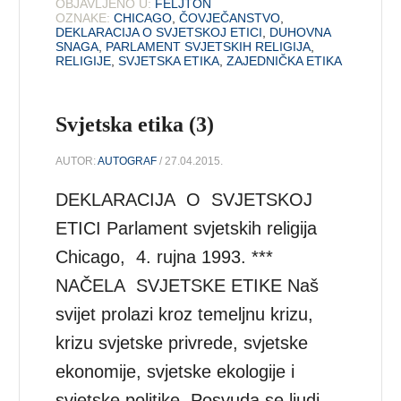
OBJAVLJENO U:
FELJTON
OZNAKE:
CHICAGO
,
ČOVJEČANSTVO
,
DEKLARACIJA O SVJETSKOJ ETICI
,
DUHOVNA
SNAGA
,
PARLAMENT SVJETSKIH RELIGIJA
,
RELIGIJE
,
SVJETSKA ETIKA
,
ZAJEDNIČKA ETIKA
Svjetska etika (3)
AUTOR:
AUTOGRAF
/ 27.04.2015.
DEKLARACIJA O SVJETSKOJ
ETICI Parlament svjetskih religija
Chicago, 4. rujna 1993. ***
NAČELA SVJETSKE ETIKE Naš
svijet prolazi kroz temeljnu krizu,
krizu svjetske privrede, svjetske
ekonomije, svjetske ekologije i
svjetske politike. Posvuda se ljudi