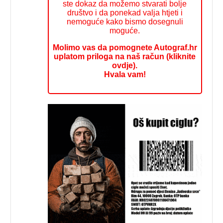
ste dokaz da možemo stvarati bolje
društvo i da ponekad valja htjeti i
nemoguće kako bismo dosegnuli
moguće.
Molimo vas da pomognete Autograf.hr
uplatom priloga na naš račun (kliknite
ovdje).
Hvala vam!