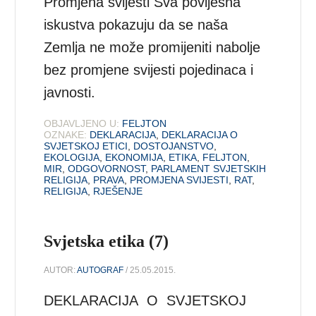
Promjena svijesti Sva povijesna
iskustva pokazuju da se naša
Zemlja ne može promijeniti nabolje
bez promjene svijesti pojedinaca i
javnosti.
OBJAVLJENO U:
FELJTON
OZNAKE:
DEKLARACIJA
,
DEKLARACIJA O
SVJETSKOJ ETICI
,
DOSTOJANSTVO
,
EKOLOGIJA
,
EKONOMIJA
,
ETIKA
,
FELJTON
,
MIR
,
ODGOVORNOST
,
PARLAMENT SVJETSKIH
RELIGIJA
,
PRAVA
,
PROMJENA SVIJESTI
,
RAT
,
RELIGIJA
,
RJEŠENJE
Svjetska etika (7)
AUTOR:
AUTOGRAF
/ 25.05.2015.
DEKLARACIJA O SVJETSKOJ