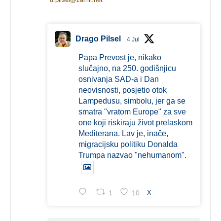
Drago Pilsel
4 Jul
Papa Prevost je, nikako
slučajno, na 250. godišnjicu
osnivanja SAD-a i Dan
neovisnosti, posjetio otok
Lampedusu, simbolu, jer ga se
smatra "vratom Europe" za sve
one koji riskiraju život prelaskom
Mediterana. Lav je, inače,
migracijsku politiku Donalda
Trumpa nazvao "nehumanom".
1
10
X