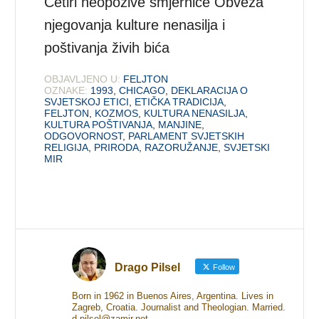
Četiri neopozive smjernice Obveza
njegovanja kulture nenasilja i
poštivanja živih bića
OBJAVLJENO U:
FELJTON
OZNAKE:
1993
,
CHICAGO
,
DEKLARACIJA O
SVJETSKOJ ETICI
,
ETIČKA TRADICIJA
,
FELJTON
,
KOZMOS
,
KULTURA NENASILJA
,
KULTURA POŠTIVANJA
,
MANJINE
,
ODGOVORNOST
,
PARLAMENT SVJETSKIH
RELIGIJA
,
PRIRODA
,
RAZORUŽANJE
,
SVJETSKI
MIR
Drago Pilsel
Follow
Born in 1962 in Buenos Aires, Argentina. Lives in
Zagreb, Croatia. Journalist and Theologian. Married.
d.pilsel@zamir.net