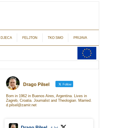
autograf.hr
novinarstvo s potpisom
 DJECA
FELJTON
TKO SMO
PRIJAVA
Drago Pilsel
Follow
Born in 1962 in Buenos Aires, Argentina. Lives in
Zagreb, Croatia. Journalist and Theologian. Married.
d.pilsel@zamir.net
Drago Pilsel