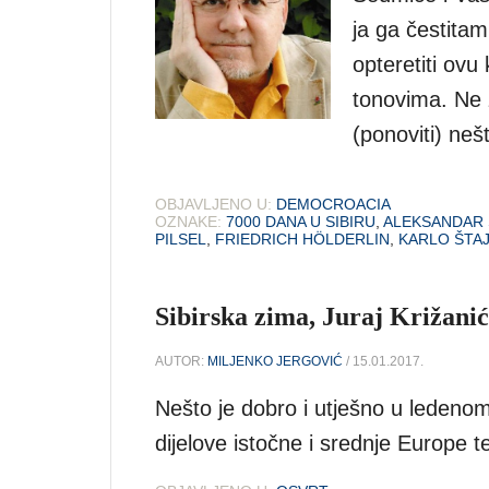
ja ga čestita
opteretiti ovu
tonovima. Ne 
(ponoviti) neš
OBJAVLJENO U:
DEMOCROACIA
OZNAKE:
7000 DANA U SIBIRU
,
ALEKSANDAR 
PILSEL
,
FRIEDRICH HÖLDERLIN
,
KARLO ŠTA
Sibirska zima, Juraj Križanić
AUTOR:
MILJENKO JERGOVIĆ
/ 15.01.2017.
Nešto je dobro i utješno u ledenom
dijelove istočne i srednje Europe te