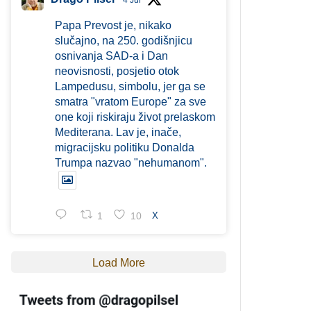
4 Jul
Papa Prevost je, nikako
slučajno, na 250. godišnjicu
osnivanja SAD-a i Dan
neovisnosti, posjetio otok
Lampedusu, simbolu, jer ga se
smatra "vratom Europe" za sve
one koji riskiraju život prelaskom
Mediterana. Lav je, inače,
migracijsku politiku Donalda
Trumpa nazvao "nehumanom".
1
10
X
Load More