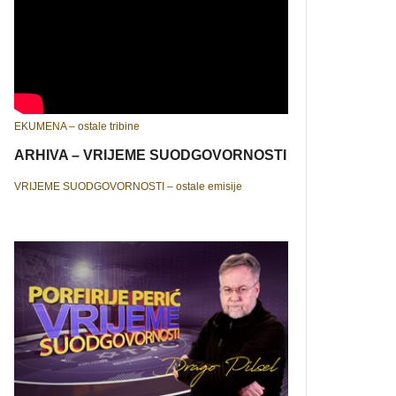
EKUMENA – ostale tribine
ARHIVA – VRIJEME SUODGOVORNOSTI
VRIJEME SUODGOVORNOSTI – ostale emisije