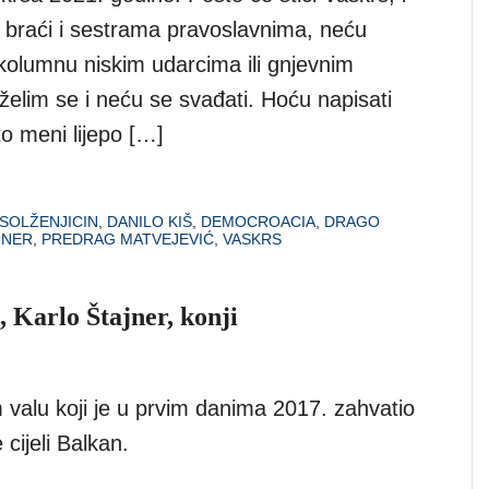
m braći i sestrama pravoslavnima, neću
 kolumnu niskim udarcima ili gnjevnim
želim se i neću se svađati. Hoću napisati
to meni lijepo […]
SOLŽENJICIN
,
DANILO KIŠ
,
DEMOCROACIA
,
DRAGO
JNER
,
PREDRAG MATVEJEVIĆ
,
VASKRS
, Karlo Štajner, konji
 valu koji je u prvim danima 2017. zahvatio
 cijeli Balkan.