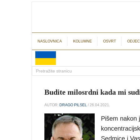
NASLOVNICA
KOLUMNE
OSVRT
ODJEC
Budite milosrdni kada mi sudi
AUTOR:
DRAGO PILSEL
/ 26.04.2021.
Pišem nakon j
koncentracijsk
Sedmice i Vask