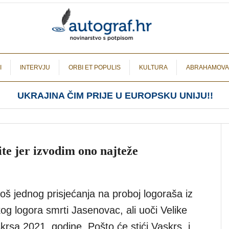
I
INTERVJU
ORBI ET POPULIS
KULTURA
ABRAHAMOVA
UKRAJINA ČIM PRIJE U EUROPSKU UNIJU!!
te jer izvodim ono najteže
oš jednog prisjećanja na proboj logoraša iz
og logora smrti Jasenovac, ali uoči Velike
rsa 2021. godine. Pošto će stići Vaskrs, i