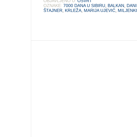
OBJAVLJENO U:
OSVRT
OZNAKE:
7000 DANA U SIBIRU
,
BALKAN
,
DANI
ŠTAJNER
,
KRLEŽA
,
MARIJA UJEVIĆ
,
MILJENK