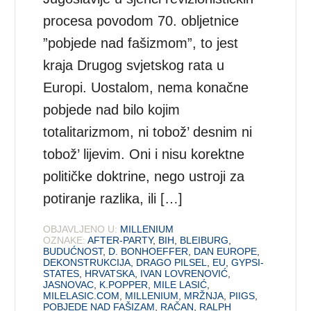
procesa povodom 70. obljetnice
”pobjede nad fašizmom”, to jest
kraja Drugog svjetskog rata u
Europi. Uostalom, nema konačne
pobjede nad bilo kojim
totalitarizmom, ni tobož’ desnim ni
tobož’ lijevim. Oni i nisu korektne
političke doktrine, nego ustroji za
potiranje razlika, ili […]
OBJAVLJENO U:
MILLENIUM
OZNAKE:
AFTER-PARTY
,
BIH
,
BLEIBURG
,
BUDUĆNOST
,
D. BONHOEFFER
,
DAN EUROPE
,
DEKONSTRUKCIJA
,
DRAGO PILSEL
,
EU
,
GYPSI-
STATES
,
HRVATSKA
,
IVAN LOVRENOVIĆ
,
JASNOVAC
,
K.POPPER
,
MILE LASIĆ
,
MILELASIC.COM
,
MILLENIUM
,
MRŽNJA
,
PIIGS
,
POBJEDE NAD FAŠIZAM
,
RAČAN
,
RALPH