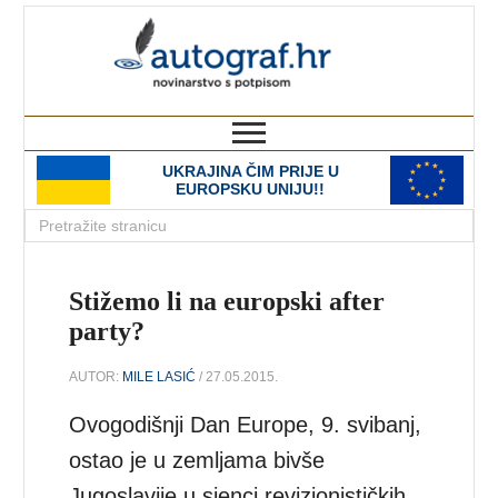
autograf.hr
novinarstvo s potpisom
UKRAJINA ČIM PRIJE U
EUROPSKU UNIJU!!
Stižemo li na europski after
party?
AUTOR:
MILE LASIĆ
/ 27.05.2015.
Ovogodišnji Dan Europe, 9. svibanj,
ostao je u zemljama bivše
Jugoslavije u sjenci revizionističkih