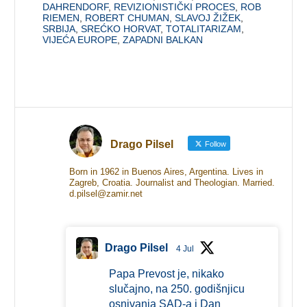
DAHRENDORF
,
REVIZIONISTIČKI PROCES
,
ROB
RIEMEN
,
ROBERT CHUMAN
,
SLAVOJ ŽIŽEK
,
SRBIJA
,
SREĆKO HORVAT
,
TOTALITARIZAM
,
VIJEĆA EUROPE
,
ZAPADNI BALKAN
Drago Pilsel
Follow
Born in 1962 in Buenos Aires, Argentina. Lives in
Zagreb, Croatia. Journalist and Theologian. Married.
d.pilsel@zamir.net
Drago Pilsel
4 Jul
Papa Prevost je, nikako
slučajno, na 250. godišnjicu
osnivanja SAD-a i Dan