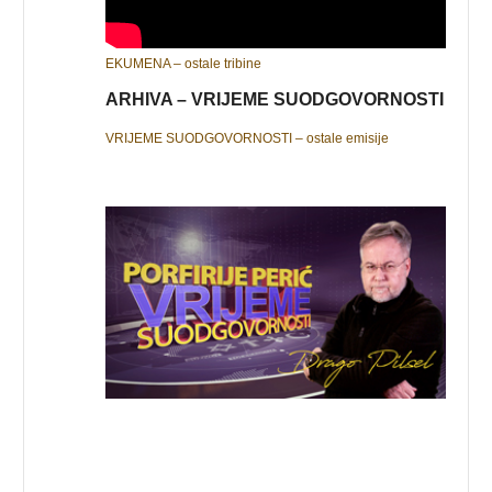
EKUMENA – ostale tribine
ARHIVA – VRIJEME SUODGOVORNOSTI
VRIJEME SUODGOVORNOSTI – ostale emisije