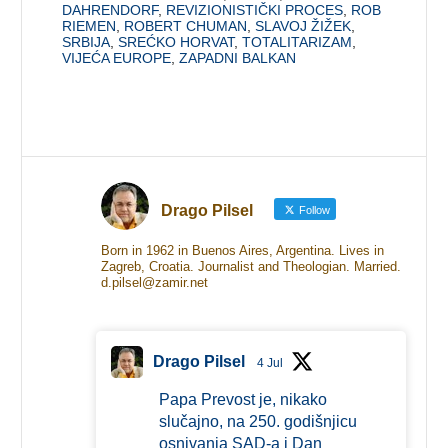
DAHRENDORF
,
REVIZIONISTIČKI PROCES
,
ROB
RIEMEN
,
ROBERT CHUMAN
,
SLAVOJ ŽIŽEK
,
SRBIJA
,
SREĆKO HORVAT
,
TOTALITARIZAM
,
VIJEĆA EUROPE
,
ZAPADNI BALKAN
Drago Pilsel
Follow
Born in 1962 in Buenos Aires, Argentina. Lives in
Zagreb, Croatia. Journalist and Theologian. Married.
d.pilsel@zamir.net
Drago Pilsel
4 Jul
Papa Prevost je, nikako
slučajno, na 250. godišnjicu
osnivanja SAD-a i Dan