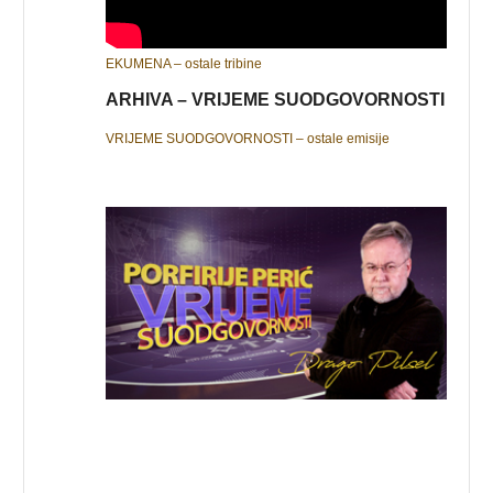
EKUMENA – ostale tribine
ARHIVA – VRIJEME SUODGOVORNOSTI
VRIJEME SUODGOVORNOSTI – ostale emisije