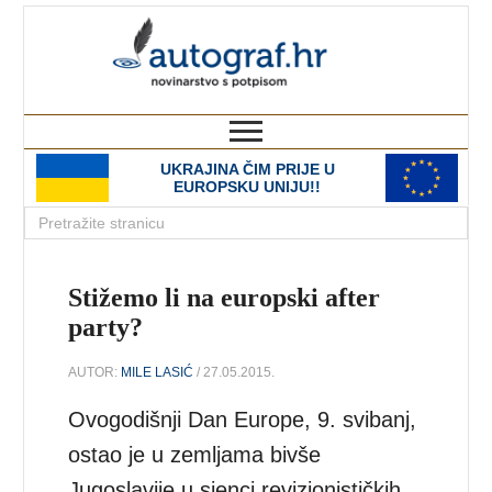
autograf.hr
novinarstvo s potpisom
UKRAJINA ČIM PRIJE U
EUROPSKU UNIJU!!
Stižemo li na europski after
party?
AUTOR:
MILE LASIĆ
/ 27.05.2015.
Ovogodišnji Dan Europe, 9. svibanj,
ostao je u zemljama bivše
Jugoslavije u sjenci revizionističkih