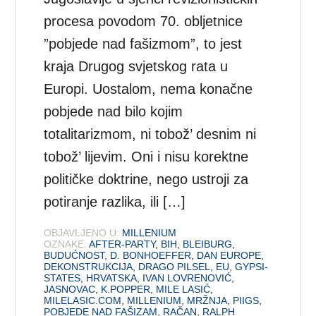
procesa povodom 70. obljetnice
”pobjede nad fašizmom”, to jest
kraja Drugog svjetskog rata u
Europi. Uostalom, nema konačne
pobjede nad bilo kojim
totalitarizmom, ni tobož’ desnim ni
tobož’ lijevim. Oni i nisu korektne
političke doktrine, nego ustroji za
potiranje razlika, ili […]
OBJAVLJENO U:
MILLENIUM
OZNAKE:
AFTER-PARTY
,
BIH
,
BLEIBURG
,
BUDUĆNOST
,
D. BONHOEFFER
,
DAN EUROPE
,
DEKONSTRUKCIJA
,
DRAGO PILSEL
,
EU
,
GYPSI-
STATES
,
HRVATSKA
,
IVAN LOVRENOVIĆ
,
JASNOVAC
,
K.POPPER
,
MILE LASIĆ
,
MILELASIC.COM
,
MILLENIUM
,
MRŽNJA
,
PIIGS
,
POBJEDE NAD FAŠIZAM
,
RAČAN
,
RALPH