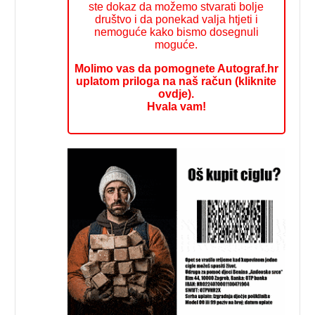
ste dokaz da možemo stvarati bolje
društvo i da ponekad valja htjeti i
nemoguće kako bismo dosegnuli
moguće.
Molimo vas da pomognete Autograf.hr
uplatom priloga na naš račun (kliknite
ovdje).
Hvala vam!