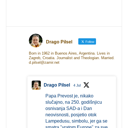
Drago Pilsel
Follow
Born in 1962 in Buenos Aires, Argentina. Lives in
Zagreb, Croatia. Journalist and Theologian. Married.
d.pilsel@zamir.net
Drago Pilsel
4 Jul
Papa Prevost je, nikako
slučajno, na 250. godišnjicu
osnivanja SAD-a i Dan
neovisnosti, posjetio otok
Lampedusu, simbolu, jer ga se
smatra "vratom Europe" za sve