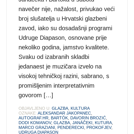
navečer nije, nažalost, privukao veći
broj slušatelja u Hrvatski glazbeni
zavod, iako su dosadašnji programi
Udruge Diapason, osnovane prije
nekoliko godina, jamstvo kvalitete.
Svaku od izabranih skladbi
jedanaest je muzičara izvelo na
visokoj tehničkoj razini, sabrano, s
promišljenim interpretativnim
govorom […]
OBJAVLJENO U:
GLAZBA
,
KULTURA
OZNAKE:
ALEKSANDAR JAKOPANEC
,
AUTOGRAF.HR
,
BARTÓK
,
DAVORIN BROZIĆ
,
DODI KOMANOV
,
GLAZBA
,
JANÁČEKI
,
KUTURA
,
MARCO GRAZIANI
,
PENDERECKI
,
PROKOFJEV
,
UDRUGA DIAPASON