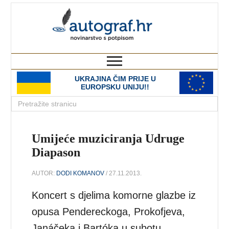
autograf.hr
novinarstvo s potpisom
UKRAJINA ČIM PRIJE U
EUROPSKU UNIJU!!
Umijeće muziciranja Udruge
Diapason
AUTOR:
DODI KOMANOV
/ 27.11.2013.
Koncert s djelima komorne glazbe iz
opusa Pendereckoga, Prokofjeva,
Janáčeka i Bartóka u subotu