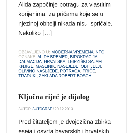
Alida započinje potragu za vlastitim
korijenima, za pričama koje se u
njezinoj obitelji nikada nisu ispričale.
Nekoliko […]
OBJAVLJENO U:
MODERNA VREMENA INFO
OZNAKE:
ALIDA BREMER
,
BIROKRACIJA
,
DALMACIJA
,
HRVATSKA
,
LEIPZIŠKI SAJAM
KNJIGE
,
MASLINIK
,
NASLJEĐE
,
OBITJELJI
,
OLIVINO NASLJEĐE
,
POTRAGA
,
PRIČE
,
TRADUKI
,
ZAKLADA ROBERT BOSCH
Ključna riječ je dijalog
AUTOR:
AUTOGRAF
/ 20.12.2013.
Pred čitateljem je dvojezična zbirka
eseja i osvrta bavarskih i hrvatskih