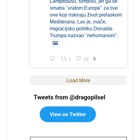
Lampedusu, simbolu, jer ga se
smatra "vratom Europe" za sve
one koji riskiraju život prelaskom
Mediterana. Lav je, inače,
migracijsku politiku Donalda
Trumpa nazvao "nehumanom".
1
10
X
Load More