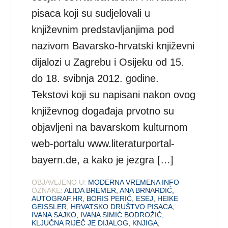
pisaca koji su sudjelovali u
književnim predstavljanjima pod
nazivom Bavarsko-hrvatski književni
dijalozi u Zagrebu i Osijeku od 15.
do 18. svibnja 2012. godine.
Tekstovi koji su napisani nakon ovog
književnog događaja prvotno su
objavljeni na bavarskom kulturnom
web-portalu www.literaturportal-
bayern.de, a kako je jezgra […]
OBJAVLJENO U:
MODERNA VREMENA INFO
OZNAKE:
ALIDA BREMER
,
ANA BRNARDIĆ
,
AUTOGRAF.HR
,
BORIS PERIĆ
,
ESEJ
,
HEIKE
GEISSLER
,
HRVATSKO DRUŠTVO PISACA
,
IVANA SAJKO
,
IVANA SIMIĆ BODROŽIĆ
,
KLJUČNA RIJEČ JE DIJALOG
,
KNJIGA
,