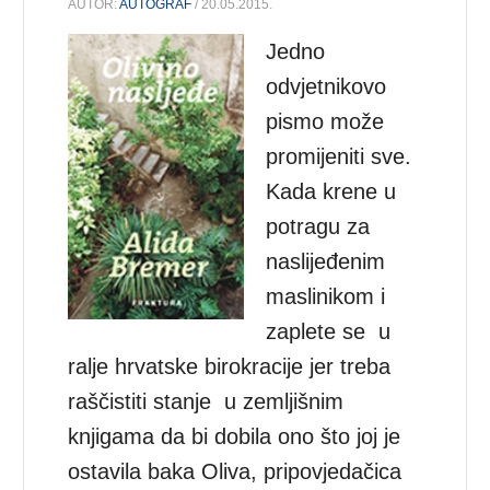
AUTOR:
AUTOGRAF
/ 20.05.2015.
Jedno
odvjetnikovo
pismo može
promijeniti sve.
Kada krene u
potragu za
naslijeđenim
maslinikom i
zaplete se u
ralje hrvatske birokracije jer treba
raščistiti stanje u zemljišnim
knjigama da bi dobila ono što joj je
ostavila baka Oliva, pripovjedačica