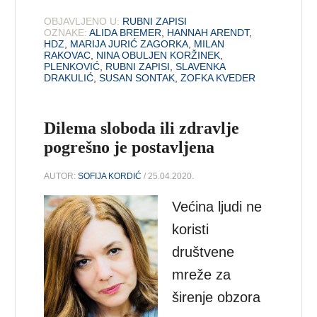
OBJAVLJENO U:
RUBNI ZAPISI
OZNAKE:
ALIDA BREMER
,
HANNAH ARENDT
,
HDZ
,
MARIJA JURIĆ ZAGORKA
,
MILAN
RAKOVAC
,
NINA OBULJEN KORŽINEK
,
PLENKOVIĆ
,
RUBNI ZAPISI
,
SLAVENKA
DRAKULIĆ
,
SUSAN SONTAK
,
ZOFKA KVEDER
Dilema sloboda ili zdravlje
pogrešno je postavljena
AUTOR:
SOFIJA KORDIĆ
/ 25.04.2020.
Većina ljudi ne
koristi
društvene
mreže za
širenje obzora