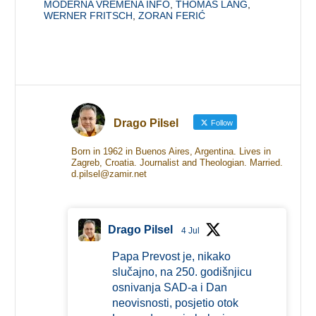
MODERNA VREMENA INFO
,
THOMAS LANG
,
WERNER FRITSCH
,
ZORAN FERIĆ
Drago Pilsel
Follow
Born in 1962 in Buenos Aires, Argentina. Lives in
Zagreb, Croatia. Journalist and Theologian. Married.
d.pilsel@zamir.net
Drago Pilsel
4 Jul
Papa Prevost je, nikako
slučajno, na 250. godišnjicu
osnivanja SAD-a i Dan
neovisnosti, posjetio otok