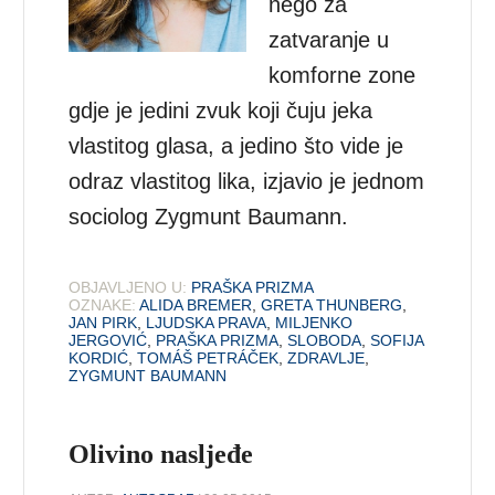
nego za
zatvaranje u
komforne zone
gdje je jedini zvuk koji čuju jeka
vlastitog glasa, a jedino što vide je
odraz vlastitog lika, izjavio je jednom
sociolog Zygmunt Baumann.
OBJAVLJENO U:
PRAŠKA PRIZMA
OZNAKE:
ALIDA BREMER
,
GRETA THUNBERG
,
JAN PIRK
,
LJUDSKA PRAVA
,
MILJENKO
JERGOVIĆ
,
PRAŠKA PRIZMA
,
SLOBODA
,
SOFIJA
KORDIĆ
,
TOMÁŠ PETRÁČEK
,
ZDRAVLJE
,
ZYGMUNT BAUMANN
Olivino nasljeđe