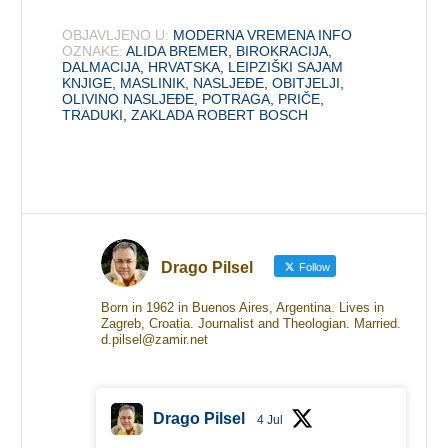
OBJAVLJENO U:
MODERNA VREMENA INFO
OZNAKE:
ALIDA BREMER
,
BIROKRACIJA
,
DALMACIJA
,
HRVATSKA
,
LEIPZIŠKI SAJAM
KNJIGE
,
MASLINIK
,
NASLJEĐE
,
OBITJELJI
,
OLIVINO NASLJEĐE
,
POTRAGA
,
PRIČE
,
TRADUKI
,
ZAKLADA ROBERT BOSCH
Drago Pilsel
Follow
Born in 1962 in Buenos Aires, Argentina. Lives in
Zagreb, Croatia. Journalist and Theologian. Married.
d.pilsel@zamir.net
Drago Pilsel
4 Jul