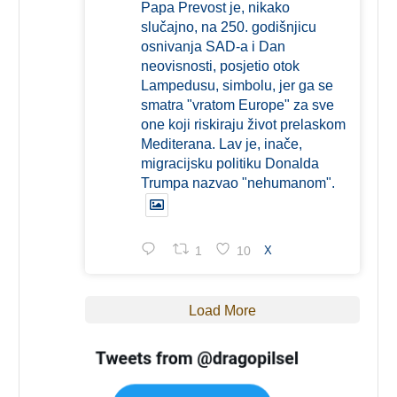
Papa Prevost je, nikako
slučajno, na 250. godišnjicu
osnivanja SAD-a i Dan
neovisnosti, posjetio otok
Lampedusu, simbolu, jer ga se
smatra "vratom Europe" za sve
one koji riskiraju život prelaskom
Mediterana. Lav je, inače,
migracijsku politiku Donalda
Trumpa nazvao "nehumanom".
1
10
X
Load More