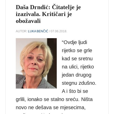
Daša Drndić: Čitatelje je
izazivala. Kritičari je
obožavali
AUTOR:
LUKA BENČIĆ
/ 07.06.2018.
“Ovdje ljudi
rijetko se grle
kad se sretnu
na ulici, rijetko
jedan drugog
stegnu zdušno.
A i što bi se
grlili, ionako se stalno sreću. Ništa
novo ne dešava se mjesecima,