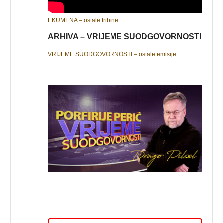
EKUMENA – ostale tribine
ARHIVA – VRIJEME SUODGOVORNOSTI
VRIJEME SUODGOVORNOSTI – ostale emisije