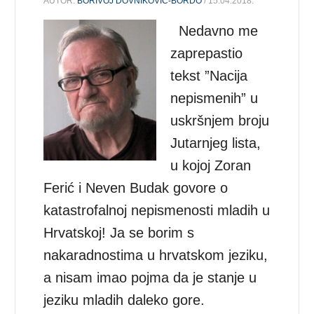
AUTOR:
BORIVOJ DOVNIKOVIĆ-BORDO
/ 15.04.2018.
Nedavno me
zaprepastio
tekst ”Nacija
nepismenih” u
uskršnjem broju
Jutarnjeg lista,
u kojoj Zoran
Ferić i Neven Budak govore o
katastrofalnoj nepismenosti mladih u
Hrvatskoj! Ja se borim s
nakaradnostima u hrvatskom jeziku,
a nisam imao pojma da je stanje u
jeziku mladih daleko gore.