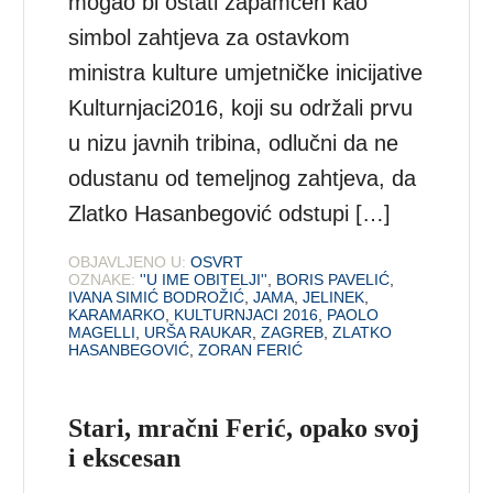
mogao bi ostati zapamćen kao
simbol zahtjeva za ostavkom
ministra kulture umjetničke inicijative
Kulturnjaci2016, koji su održali prvu
u nizu javnih tribina, odlučni da ne
odustanu od temeljnog zahtjeva, da
Zlatko Hasanbegović odstupi […]
OBJAVLJENO U:
OSVRT
OZNAKE:
''U IME OBITELJI''
,
BORIS PAVELIĆ
,
IVANA SIMIĆ BODROŽIĆ
,
JAMA
,
JELINEK
,
KARAMARKO
,
KULTURNJACI 2016
,
PAOLO
MAGELLI
,
URŠA RAUKAR
,
ZAGREB
,
ZLATKO
HASANBEGOVIĆ
,
ZORAN FERIĆ
Stari, mračni Ferić, opako svoj
i ekscesan