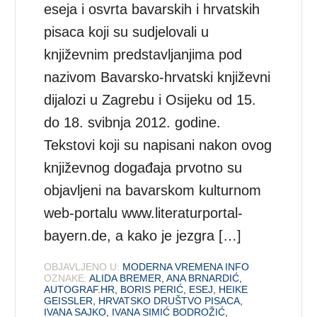
eseja i osvrta bavarskih i hrvatskih
pisaca koji su sudjelovali u
književnim predstavljanjima pod
nazivom Bavarsko-hrvatski književni
dijalozi u Zagrebu i Osijeku od 15.
do 18. svibnja 2012. godine.
Tekstovi koji su napisani nakon ovog
književnog događaja prvotno su
objavljeni na bavarskom kulturnom
web-portalu www.literaturportal-
bayern.de, a kako je jezgra […]
OBJAVLJENO U:
MODERNA VREMENA INFO
OZNAKE:
ALIDA BREMER
,
ANA BRNARDIĆ
,
AUTOGRAF.HR
,
BORIS PERIĆ
,
ESEJ
,
HEIKE
GEISSLER
,
HRVATSKO DRUŠTVO PISACA
,
IVANA SAJKO
,
IVANA SIMIĆ BODROŽIĆ
,