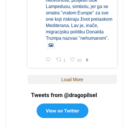
neovisnosti, posjetio otok
Lampedusu, simbolu, jer ga se
smatra "vratom Europe" za sve
one koji riskiraju život prelaskom
Mediterana. Lav je, inače,
migracijsku politiku Donalda
Trumpa nazvao "nehumanom".
1
10
X
Load More