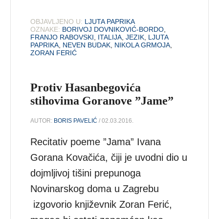
OBJAVLJENO U:
LJUTA PAPRIKA
OZNAKE:
BORIVOJ DOVNIKOVIĆ-BORDO
,
FRANJO RABOVSKI
,
ITALIJA
,
JEZIK
,
LJUTA
PAPRIKA
,
NEVEN BUDAK
,
NIKOLA GRMOJA
,
ZORAN FERIĆ
Protiv Hasanbegovića
stihovima Goranove ”Jame”
AUTOR:
BORIS PAVELIĆ
/ 02.03.2016.
Recitativ poeme ”Jama” Ivana
Gorana Kovačića, čiji je uvodni dio u
dojmljivoj tišini prepunoga
Novinarskog doma u Zagrebu
izgovorio književnik Zoran Ferić,