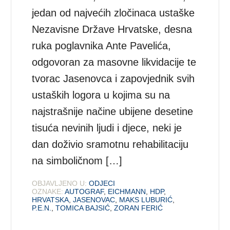
jedan od najvećih zločinaca ustaške
Nezavisne Države Hrvatske, desna
ruka poglavnika Ante Pavelića,
odgovoran za masovne likvidacije te
tvorac Jasenovca i zapovjednik svih
ustaških logora u kojima su na
najstrašnije načine ubijene desetine
tisuća nevinih ljudi i djece, neki je
dan doživio sramotnu rehabilitaciju
na simboličnom […]
OBJAVLJENO U:
ODJECI
OZNAKE:
AUTOGRAF
,
EICHMANN
,
HDP
,
HRVATSKA
,
JASENOVAC
,
MAKS LUBURIĆ
,
P.E.N.
,
TOMICA BAJSIĆ
,
ZORAN FERIĆ