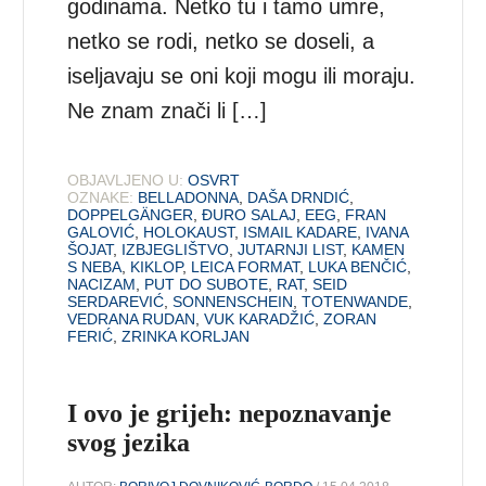
godinama. Netko tu i tamo umre,
netko se rodi, netko se doseli, a
iseljavaju se oni koji mogu ili moraju.
Ne znam znači li […]
OBJAVLJENO U:
OSVRT
OZNAKE:
BELLADONNA
,
DAŠA DRNDIĆ
,
DOPPELGÄNGER
,
ĐURO SALAJ
,
EEG
,
FRAN
GALOVIĆ
,
HOLOKAUST
,
ISMAIL KADARE
,
IVANA
ŠOJAT
,
IZBJEGLIŠTVO
,
JUTARNJI LIST
,
KAMEN
S NEBA
,
KIKLOP
,
LEICA FORMAT
,
LUKA BENČIĆ
,
NACIZAM
,
PUT DO SUBOTE
,
RAT
,
SEID
SERDAREVIĆ
,
SONNENSCHEIN
,
TOTENWANDE
,
VEDRANA RUDAN
,
VUK KARADŽIĆ
,
ZORAN
FERIĆ
,
ZRINKA KORLJAN
I ovo je grijeh: nepoznavanje
svog jezika