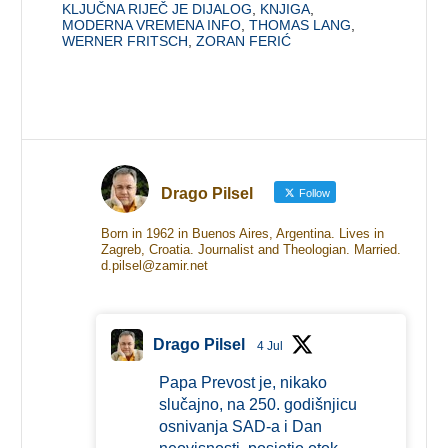
KLJUČNA RIJEČ JE DIJALOG
,
KNJIGA
,
MODERNA VREMENA INFO
,
THOMAS LANG
,
WERNER FRITSCH
,
ZORAN FERIĆ
Drago Pilsel
Follow
Born in 1962 in Buenos Aires, Argentina. Lives in
Zagreb, Croatia. Journalist and Theologian. Married.
d.pilsel@zamir.net
Drago Pilsel
4 Jul
Papa Prevost je, nikako
slučajno, na 250. godišnjicu
osnivanja SAD-a i Dan