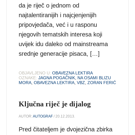
da je riječ o jednom od
najtalentiranijih i najcjenjenijih
pripovjedača, već i u rasponu
njegovih tematskih interesa koji
uvijek idu daleko od mainstreama
srednje generacije pisaca, […]
OBJAVLJENO U:
OBAVEZNA LEKTIRA
OZNAKE:
JAGNA POGAČNIK
,
NA OSAMI BLIZU
MORA
,
OBAVEZNA LEKTIRA
,
VBZ
,
ZORAN FERIĆ
Ključna riječ je dijalog
AUTOR:
AUTOGRAF
/ 20.12.2013.
Pred čitateljem je dvojezična zbirka