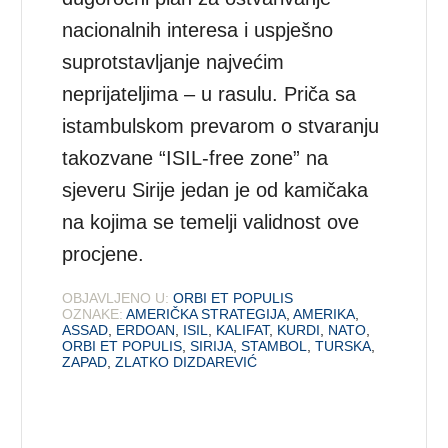
nacionalnih interesa i uspješno
suprotstavljanje najvećim
neprijateljima – u rasulu. Priča sa
istambulskom prevarom o stvaranju
takozvane “ISIL-free zone” na
sjeveru Sirije jedan je od kamičaka
na kojima se temelji validnost ove
procjene.
OBJAVLJENO U:
ORBI ET POPULIS
OZNAKE:
AMERIČKA STRATEGIJA
,
AMERIKA
,
ASSAD
,
ERDOAN
,
ISIL
,
KALIFAT
,
KURDI
,
NATO
,
ORBI ET POPULIS
,
SIRIJA
,
STAMBOL
,
TURSKA
,
ZAPAD
,
ZLATKO DIZDAREVIĆ