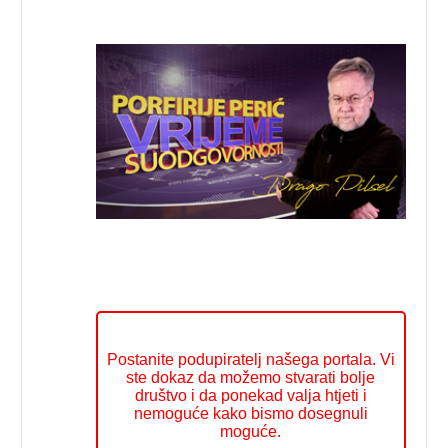
Postanite podupiratelj našega portala. Vi
ste dokaz da možemo stvarati bolje
društvo i da ponekad valja htjeti i
nemoguće kako bismo dosegnuli
moguće.