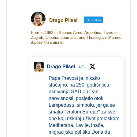
Drago Pilsel
Follow
Born in 1962 in Buenos Aires, Argentina. Lives in
Zagreb, Croatia. Journalist and Theologian. Married.
d.pilsel@zamir.net
Drago Pilsel
4 Jul
Papa Prevost je, nikako
slučajno, na 250. godišnjicu
osnivanja SAD-a i Dan
neovisnosti, posjetio otok
Lampedusu, simbolu, jer ga se
smatra "vratom Europe" za sve
one koji riskiraju život prelaskom
Mediterana. Lav je, inače,
migracijsku politiku Donalda