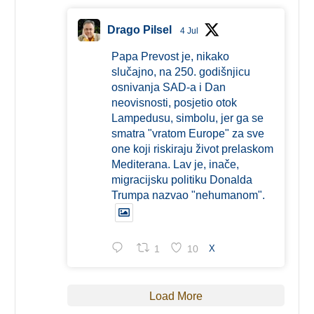
Drago Pilsel
4 Jul
Papa Prevost je, nikako
slučajno, na 250. godišnjicu
osnivanja SAD-a i Dan
neovisnosti, posjetio otok
Lampedusu, simbolu, jer ga se
smatra "vratom Europe" za sve
one koji riskiraju život prelaskom
Mediterana. Lav je, inače,
migracijsku politiku Donalda
Trumpa nazvao "nehumanom".
1
10
X
Load More