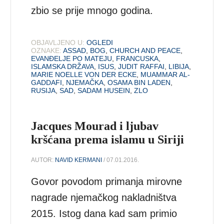
zbio se prije mnogo godina.
OBJAVLJENO U:
OGLEDI
OZNAKE:
ASSAD
,
BOG
,
CHURCH AND PEACE
,
EVANĐELJE PO MATEJU
,
FRANCUSKA
,
ISLAMSKA DRŽAVA
,
ISUS
,
JUDIT RAFFAI
,
LIBIJA
,
MARIE NOELLE VON DER ECKE
,
MUAMMAR AL-
GADDAFI
,
NJEMAČKA
,
OSAMA BIN LADEN
,
RUSIJA
,
SAD
,
SADAM HUSEIN
,
ZLO
Jacques Mourad i ljubav
kršćana prema islamu u Siriji
AUTOR:
NAVID KERMANI
/ 07.01.2016.
Govor povodom primanja mirovne
nagrade njemačkog nakladništva
2015. Istog dana kad sam primio