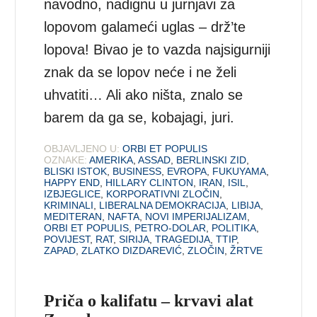
navodno, nadignu u jurnjavi za
lopovom galameći uglas – drž’te
lopova! Bivao je to vazda najsigurniji
znak da se lopov neće i ne želi
uhvatiti… Ali ako ništa, znalo se
barem da ga se, kobajagi, juri.
OBJAVLJENO U:
ORBI ET POPULIS
OZNAKE:
AMERIKA
,
ASSAD
,
BERLINSKI ZID
,
BLISKI ISTOK
,
BUSINESS
,
EVROPA
,
FUKUYAMA
,
HAPPY END
,
HILLARY CLINTON
,
IRAN
,
ISIL
,
IZBJEGLICE
,
KORPORATIVNI ZLOČIN
,
KRIMINALI
,
LIBERALNA DEMOKRACIJA
,
LIBIJA
,
MEDITERAN
,
NAFTA
,
NOVI IMPERIJALIZAM
,
ORBI ET POPULIS
,
PETRO-DOLAR
,
POLITIKA
,
POVIJEST
,
RAT
,
SIRIJA
,
TRAGEDIJA
,
TTIP
,
ZAPAD
,
ZLATKO DIZDAREVIĆ
,
ZLOČIN
,
ŽRTVE
Priča o kalifatu – krvavi alat