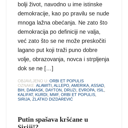
bolji život, navodno u ime istinske
demokracije, kao po pravilu se nude
mnoga lažna obećanja. Ne zato što
demokracija po definiciji ne valja,
već zato što se ne može preskočiti
lagano put koji traži puno dobre
volje, obrazovanja, novca i strpljenja
dok se ne […]
OBJAVLJENO U:
ORBI ET POPULIS
OZNAKE:
ALAWITI
,
ALLEPO
,
AMERIKA
,
ASSAD
,
BIH
,
DAMASK
,
DAYTON
,
DRUZI
,
EVROPA
,
ISIL
,
KALIFAT
,
KURDI
,
MMF
,
ORBI ET POPULIS
,
SIRIJA
,
ZLATKO DIZDAREVIĆ
Putin spašava kršćane u
Siriji!?