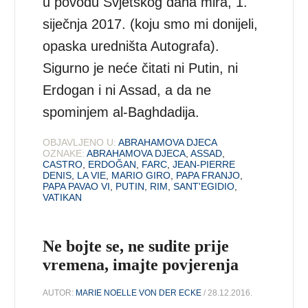
u povodu Svjetskog dana mira, 1.
siječnja 2017. (koju smo mi donijeli,
opaska uredništa Autografa).
Sigurno je neće čitati ni Putin, ni
Erdogan i ni Assad, a da ne
spominjem al-Baghdadija.
OBJAVLJENO U:
ABRAHAMOVA DJECA
OZNAKE:
ABRAHAMOVA DJECA
,
ASSAD
,
CASTRO
,
ERDOĞAN
,
FARC
,
JEAN-PIERRE
DENIS
,
LA VIE
,
MARIO GIRO
,
PAPA FRANJO
,
PAPA PAVAO VI
,
PUTIN
,
RIM
,
SANT'EGIDIO
,
VATIKAN
Ne bojte se, ne sudite prije
vremena, imajte povjerenja
AUTOR:
MARIE NOELLE VON DER ECKE
/ 28.12.2016.