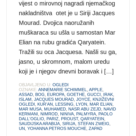
vijest o mirovnoj nagradi njemačkog
nakladništva otet je u Siriji Jacques
Mourad. Dvojica naoružanih
muškaraca su ušla u samostan Mar
Elian na rubu gradića Qaryatein.
Tražili su oca Jacquesa. Našli su ga,
jasno, u skromnom, malom uredu
koji je i njegov dnevni boravak i […]
OBJAVLJENO U:
OGLEDI
OZNAKE:
ANNEMARIE SCHIMMEL
,
APPLE
,
ASSAD
,
BOG
,
EUROPA
,
GOETHE
,
GUCCI
,
IRAK
,
ISLAM
,
JACQUES MOURAD
,
JOYCE
,
KNJIŽEVNI
OGLEDI
,
KUR’AN
,
LESSING
,
LYON
,
MAR ELIAN
,
MAR MUSA
,
MUHAMED
,
NASR ABU ZEJD
,
NAVID
KERMANI
,
NIMROD
,
NINIVA
,
PALMYRA
,
PAOLO
DALL'OGLIO
,
PARIZ
,
PROUST
,
QARYATEIN
,
SAUDIJSKA ARABIJA
,
SIRIJA
,
STEFAN ZWEIG
,
UN
,
YOHANNA PETROS MOUCHE
,
ZAPAD