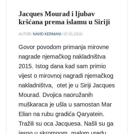
Jacques Mourad i ljubav
kršćana prema islamu u Siriji
AUTOR:
NAVID KERMANI
/ 07.01.2016.
Govor povodom primanja mirovne
nagrade njemačkog nakladništva
2015. Istog dana kad sam primio
vijest o mirovnoj nagradi njemačkog
nakladništva, otet je u Siriji Jacques
Mourad. Dvojica naoružanih
muškaraca je ušla u samostan Mar
Elian na rubu gradića Qaryatein.
Tražili su oca Jacquesa. Našli su ga
jasno u skromnom, malom uredu