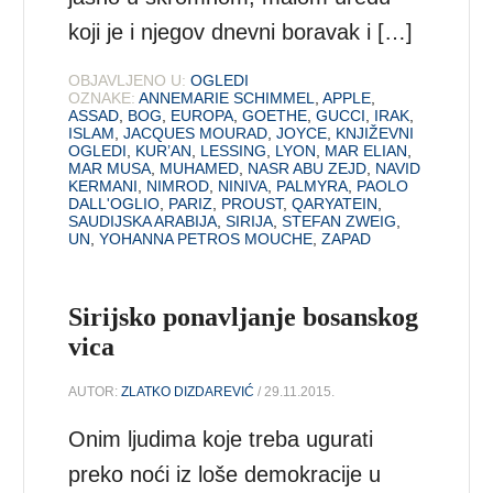
koji je i njegov dnevni boravak i […]
OBJAVLJENO U:
OGLEDI
OZNAKE:
ANNEMARIE SCHIMMEL
,
APPLE
,
ASSAD
,
BOG
,
EUROPA
,
GOETHE
,
GUCCI
,
IRAK
,
ISLAM
,
JACQUES MOURAD
,
JOYCE
,
KNJIŽEVNI
OGLEDI
,
KUR’AN
,
LESSING
,
LYON
,
MAR ELIAN
,
MAR MUSA
,
MUHAMED
,
NASR ABU ZEJD
,
NAVID
KERMANI
,
NIMROD
,
NINIVA
,
PALMYRA
,
PAOLO
DALL'OGLIO
,
PARIZ
,
PROUST
,
QARYATEIN
,
SAUDIJSKA ARABIJA
,
SIRIJA
,
STEFAN ZWEIG
,
UN
,
YOHANNA PETROS MOUCHE
,
ZAPAD
Sirijsko ponavljanje bosanskog
vica
AUTOR:
ZLATKO DIZDAREVIĆ
/ 29.11.2015.
Onim ljudima koje treba ugurati
preko noći iz loše demokracije u