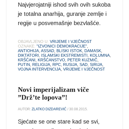
Najvjerojatniji ishod svih ovih sukoba
je totalna anarhija, guranje zemlje i
regije u posvemašnje bezvlašće.
OBJAVLJENO U:
VRIJEME I VJEČNOST
OZNAKE:
"IZVONICI DEMOKRACIJE"
,
ANTIOHIJA
,
ASSAD
,
BLISKI ISTOK
,
DAMASK
,
DIKTATORI
,
ISLAMSKI EKSTREMISTI
,
KOLUMNA
,
KRŠĆANI
,
KRŠĆANSTVO
,
PETER KUZMIČ
,
PUTIN
,
RELIGIJA
,
RPC
,
RUSIJA
,
SAD
,
SIRIJA
,
VOJNA INTERVENCIJA
,
VRIJEME I VJEČNOST
Novi imperijalizam viče
”Drž’te lopova”!
AUTOR:
ZLATKO DIZDAREVIĆ
/ 30.08.2015.
Sjećate se one stare kad se svi,