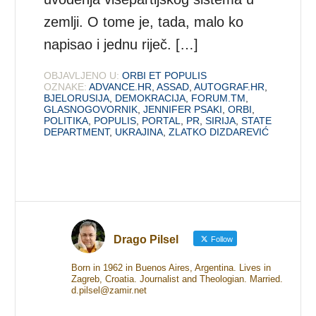
zemlji. O tome je, tada, malo ko
napisao i jednu riječ. […]
OBJAVLJENO U:
ORBI ET POPULIS
OZNAKE:
ADVANCE.HR
,
ASSAD
,
AUTOGRAF.HR
,
BJELORUSIJA
,
DEMOKRACIJA
,
FORUM.TM
,
GLASNOGOVORNIK
,
JENNIFER PSAKI
,
ORBI
,
POLITIKA
,
POPULIS
,
PORTAL
,
PR
,
SIRIJA
,
STATE
DEPARTMENT
,
UKRAJINA
,
ZLATKO DIZDAREVIĆ
Drago Pilsel
Follow
Born in 1962 in Buenos Aires, Argentina. Lives in
Zagreb, Croatia. Journalist and Theologian. Married.
d.pilsel@zamir.net