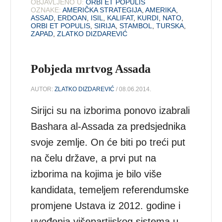
OBJAVLJENO U:
ORBI ET POPULIS
OZNAKE:
AMERIČKA STRATEGIJA
,
AMERIKA
,
ASSAD
,
ERDOAN
,
ISIL
,
KALIFAT
,
KURDI
,
NATO
,
ORBI ET POPULIS
,
SIRIJA
,
STAMBOL
,
TURSKA
,
ZAPAD
,
ZLATKO DIZDAREVIĆ
Pobjeda mrtvog Assada
AUTOR:
ZLATKO DIZDAREVIĆ
/ 08.06.2014.
Sirijci su na izborima ponovo izabrali
Bashara al-Assada za predsjednika
svoje zemlje. On će biti po treći put
na čelu države, a prvi put na
izborima na kojima je bilo više
kandidata, temeljem referendumske
promjene Ustava iz 2012. godine i
uvođenja višepartijskog sistema u