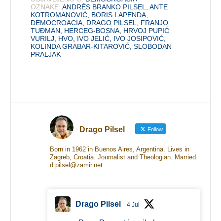
OZNAKE:
ANDRÉS BRANKO PILSEL
,
ANTE
KOTROMANOVIĆ
,
BORIS LAPENDA
,
DEMOCROACIA
,
DRAGO PILSEL
,
FRANJO
TUĐMAN
,
HERCEG-BOSNA
,
HRVOJ PUPIĆ
VURILJ
,
HVO
,
IVO JELIĆ
,
IVO JOSIPOVIĆ
,
KOLINDA GRABAR-KITAROVIĆ
,
SLOBODAN
PRALJAK
Drago Pilsel
Follow
Born in 1962 in Buenos Aires, Argentina. Lives in
Zagreb, Croatia. Journalist and Theologian. Married.
d.pilsel@zamir.net
Drago Pilsel
4 Jul