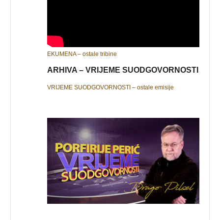
EKUMENA – ostale tribine
ARHIVA – VRIJEME SUODGOVORNOSTI
VRIJEME SUODGOVORNOSTI – ostale emisije