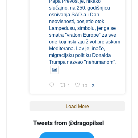
Papa Prevost je, nikako
slučajno, na 250. godišnjicu
osnivanja SAD-a i Dan
neovisnosti, posjetio otok
Lampedusu, simbolu, jer ga se
smatra "vratom Europe" za sve
one koji riskiraju život prelaskom
Mediterana. Lav je, inače,
migracijsku politiku Donalda
Trumpa nazvao "nehumanom".
1
10
X
Load More