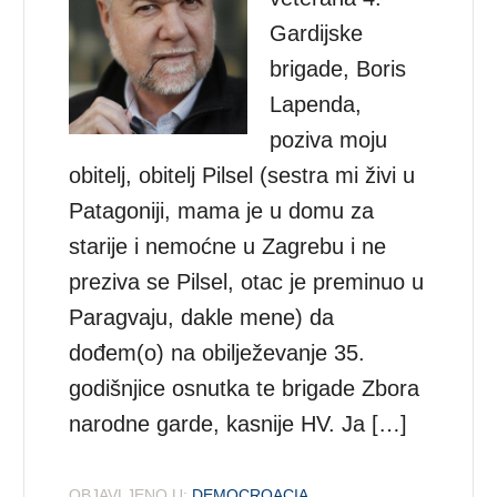
Gardijske
brigade, Boris
Lapenda,
poziva moju
obitelj, obitelj Pilsel (sestra mi živi u
Patagoniji, mama je u domu za
starije i nemoćne u Zagrebu i ne
preziva se Pilsel, otac je preminuo u
Paragvaju, dakle mene) da
dođem(o) na obilježevanje 35.
godišnjice osnutka te brigade Zbora
narodne garde, kasnije HV. Ja […]
OBJAVLJENO U:
DEMOCROACIA