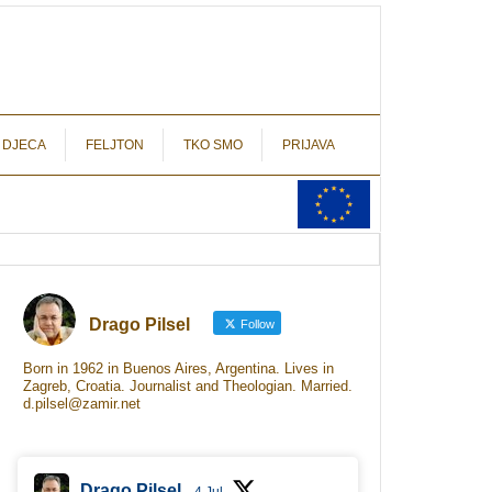
autograf.hr
novinarstvo s potpisom
 DJECA
FELJTON
TKO SMO
PRIJAVA
Drago Pilsel
Follow
Born in 1962 in Buenos Aires, Argentina. Lives in
Zagreb, Croatia. Journalist and Theologian. Married.
d.pilsel@zamir.net
Drago Pilsel