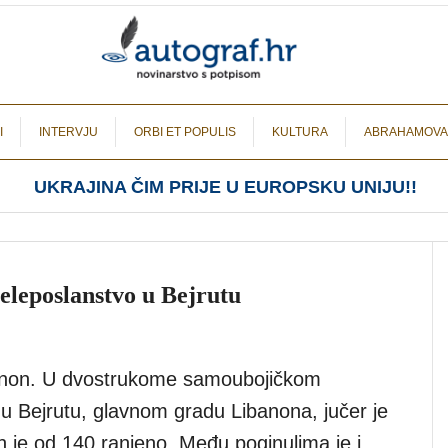
I
INTERVJU
ORBI ET POPULIS
KULTURA
ABRAHAMOVA
UKRAJINA ČIM PRIJE U EUROPSKU UNIJU!!
eleposlanstvo u Bejrutu
 Libanon. U dvostrukome samoubojičkom
u Bejrutu, glavnom gradu Libanona, jučer je
ih je od 140 ranjeno. Među poginulima je i