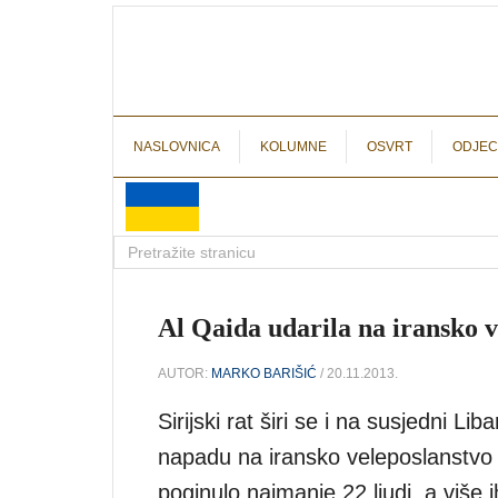
NASLOVNICA
KOLUMNE
OSVRT
ODJEC
Al Qaida udarila na iransko v
AUTOR:
MARKO BARIŠIĆ
/ 20.11.2013.
Sirijski rat širi se i na susjedni
napadu na iransko veleposlanstvo 
poginulo najmanje 22 ljudi, a više 