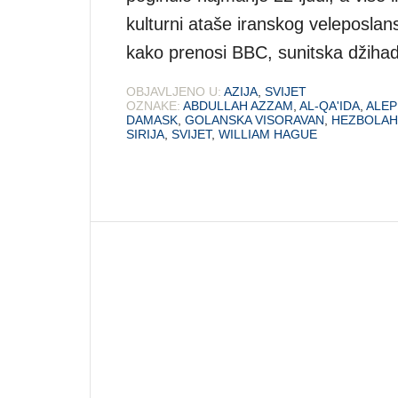
kulturni ataše iranskog veleposla
kako prenosi BBC, sunitska džihad
OBJAVLJENO U:
AZIJA
,
SVIJET
OZNAKE:
ABDULLAH AZZAM
,
AL-QA'IDA
,
ALEP
DAMASK
,
GOLANSKA VISORAVAN
,
HEZBOLAH
SIRIJA
,
SVIJET
,
WILLIAM HAGUE