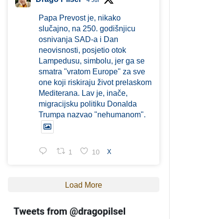
4 Jul
Papa Prevost je, nikako
slučajno, na 250. godišnjicu
osnivanja SAD-a i Dan
neovisnosti, posjetio otok
Lampedusu, simbolu, jer ga se
smatra "vratom Europe" za sve
one koji riskiraju život prelaskom
Mediterana. Lav je, inače,
migracijsku politiku Donalda
Trumpa nazvao "nehumanom".
1
10
X
Load More