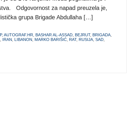
nstva. Odgovornost za napad preuzela je,
istička grupa Brigade Abdullaha […]
P
,
AUTOGRAF.HR
,
BASHAR AL-ASSAD
,
BEJRUT
,
BRIGADA
,
,
IRAN
,
LIBANON
,
MARKO BARIŠIĆ
,
RAT
,
RUSIJA
,
SAD
,