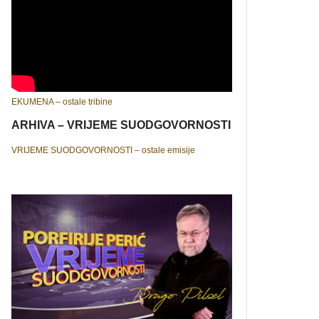
EKUMENA – ostale tribine
ARHIVA – VRIJEME SUODGOVORNOSTI
VRIJEME SUODGOVORNOSTI – ostale emisije