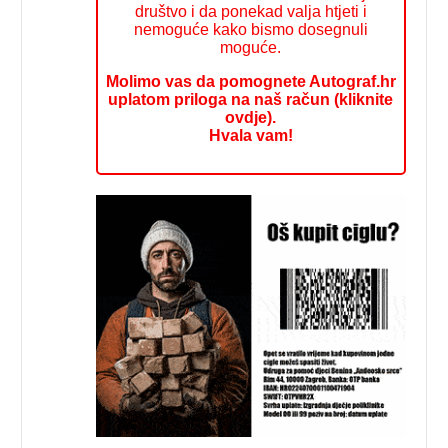
društvo i da ponekad valja htjeti i
nemoguće kako bismo dosegnuli
moguće.
Molimo vas da pomognete Autograf.hr
uplatom priloga na naš račun (kliknite
ovdje).
Hvala vam!