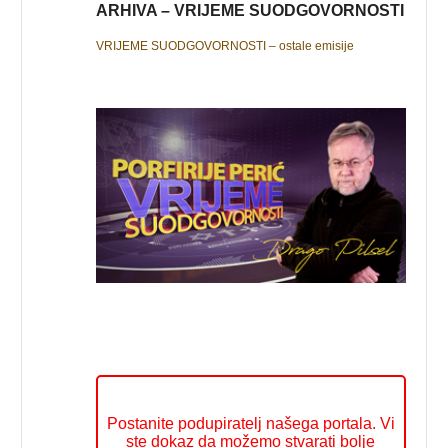
ARHIVA – VRIJEME SUODGOVORNOSTI
VRIJEME SUODGOVORNOSTI – ostale emisije
Postanite podupiratelj našega portala. Vi
ste dokaz da možemo stvarati bolje