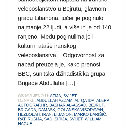
veleposlanstvo u Bejrutu, glavnom
gradu Libanona, jučer je poginulo
najmanje 22 ljudi, a više ih je od 140
ranjeno. Među poginulima je i
kulturni ataše iranskog
veleposlanstva. Odgovornost za
napad preuzela je, kako prenosi
BBC, sunitska džihadistička grupa
Brigade Abdullaha […]
OBJAVLJENO U:
AZIJA
,
SVIJET
OZNAKE:
ABDULLAH AZZAM
,
AL-QA'IDA
,
ALEPP
,
AUTOGRAF.HR
,
BASHAR AL-ASSAD
,
BEJRUT
,
BRIGADA
,
DAMASK
,
GOLANSKA VISORAVAN
,
HEZBOLAH
,
IRAN
,
LIBANON
,
MARKO BARIŠIĆ
,
RAT
,
RUSIJA
,
SAD
,
SIRIJA
,
SVIJET
,
WILLIAM
HAGUE