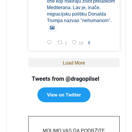
one koji riskiraju život prelaskom
Mediterana. Lav je, inače,
migracijsku politiku Donalda
Trumpa nazvao "nehumanom".
1
10
X
Load More
MOLIMO VAS DA PODRŽITE