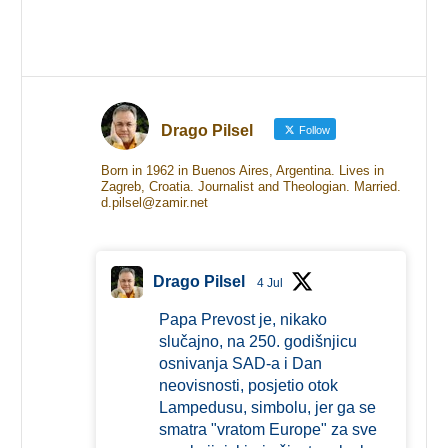
Drago Pilsel
Follow
Born in 1962 in Buenos Aires, Argentina. Lives in
Zagreb, Croatia. Journalist and Theologian. Married.
d.pilsel@zamir.net
Drago Pilsel
4 Jul
Papa Prevost je, nikako
slučajno, na 250. godišnjicu
osnivanja SAD-a i Dan
neovisnosti, posjetio otok
Lampedusu, simbolu, jer ga se
smatra "vratom Europe" za sve