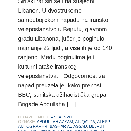
Sirijski rat širi se i na susjedni
Libanon. U dvostrukome
samoubojičkom napadu na iransko
veleposlanstvo u Bejrutu, glavnom
gradu Libanona, jučer je poginulo
najmanje 22 ljudi, a više ih je od 140
ranjeno. Među poginulima je i
kulturni ataše iranskog
veleposlanstva. Odgovornost za
napad preuzela je, kako prenosi
BBC, sunitska džihadistička grupa
Brigade Abdullaha […]
OBJAVLJENO U:
AZIJA
,
SVIJET
OZNAKE:
ABDULLAH AZZAM
,
AL-QA'IDA
,
ALEPP
,
AUTOGRAF.HR
,
BASHAR AL-ASSAD
,
BEJRUT
,
BRIGADA
,
DAMASK
,
GOLANSKA VISORAVAN
,