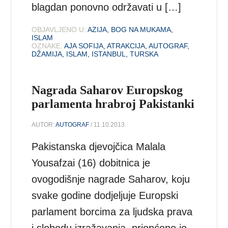
blagdan ponovno održavati u […]
OBJAVLJENO U:
AZIJA
,
BOG NA MUKAMA
,
ISLAM
OZNAKE:
AJA SOFIJA
,
ATRAKCIJA
,
AUTOGRAF
,
DŽAMIJA
,
ISLAM
,
ISTANBUL
,
TURSKA
Nagrada Saharov Europskog
parlamenta hrabroj Pakistanki
AUTOR:
AUTOGRAF
/ 11.10.2013.
Pakistanska djevojčica Malala
Yousafzai (16) dobitnica je
ovogodišnje nagrade Saharov, koju
svake godine dodjeljuje Europski
parlament borcima za ljudska prava