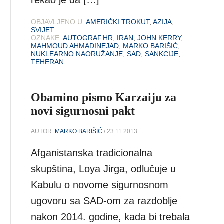
OBJAVLJENO U:
AMERIČKI TROKUT
,
AZIJA
,
SVIJET
OZNAKE:
AUTOGRAF.HR
,
IRAN
,
JOHN KERRY
,
MAHMOUD AHMADINEJAD
,
MARKO BARIŠIĆ
,
NUKLEARNO NAORUŽANJE
,
SAD
,
SANKCIJE
,
TEHERAN
Obamino pismo Karzaiju za
novi sigurnosni pakt
AUTOR:
MARKO BARIŠIĆ
/ 23.11.2013.
Afganistanska tradicionalna
skupština, Loya Jirga, odlučuje u
Kabulu o novome sigurnosnom
ugovoru sa SAD-om za razdoblje
nakon 2014. godine, kada bi trebala