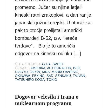
prometno. Jučer su njime letjeli
kineski ratni zrakoplovi, a dan ranije
japanski i južnokorejski. U utorak su
pak to otočje prelijetali američki
bombarderi B-52, tzv. ”leteće
tvrđave”. Bio je to američki
odgovor na kinesku odluku […]
OBJAVLJENO U:
AZIJA
,
SVIJET
OZNAKE:
AMERIKA
,
AUTOGRAF.HR
,
B-52
,
DIAOYU
,
JAPAN
,
KINA
,
MARKO BARIŠIĆ
,
OKINAWA
,
PEKING
,
SAD
,
SENKAKU
,
TAJVAN
,
TATSUHIRO KOGA
,
TOKIO
Dogovor velesila i Irana o
nuklearnom programu