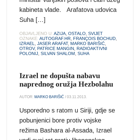
kabineta vlade. Arafatova udovica
Suha […]
OBJAVLJENO U:
AZIJA
,
OSTALO
,
SVIJET
OZNAKE:
AUTOGRAF.HR
,
FRANÇOIS BOCHUD
,
IZRAEL
,
JASER ARAFAT
,
MARKO BARIŠIĆ
,
OTROV
,
PATRICE MANGIN
,
RADIOAKTIVNI
POLONIJ
,
SILVAN SHALOM
,
SUHA
Izrael ne dopušta nabavu
naprednog oružja Hezbolahu
AUTOR:
MARKO BARIŠIĆ
/ 03.11.2013.
Usporedno s ratom u Siriji, gdje se
pobunjenici bore protiv vojske
režima Bashara al-Assada, Izrael