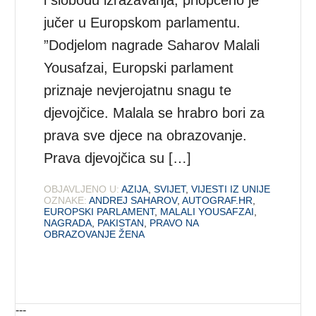
i slobodu izražavanja, priopćeno je
jučer u Europskom parlamentu.
”Dodjelom nagrade Saharov Malali
Yousafzai, Europski parlament
priznaje nevjerojatnu snagu te
djevojčice. Malala se hrabro bori za
prava sve djece na obrazovanje.
Prava djevojčica su […]
OBJAVLJENO U:
AZIJA
,
SVIJET
,
VIJESTI IZ UNIJE
OZNAKE:
ANDREJ SAHAROV
,
AUTOGRAF.HR
,
EUROPSKI PARLAMENT
,
MALALI YOUSAFZAI
,
NAGRADA
,
PAKISTAN
,
PRAVO NA
OBRAZOVANJE ŽENA
---