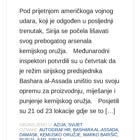
Pod prijetnjom američkoga vojnog
udara, koji je odgođen u posljednji
trenutak, Sirija se počela lišavati
svog prebogatog arsenala
kemijskog oružja. Međunarodni
inspektori potvrdili su u četvrtak da
je režim sirijskog predsjednika
Bashara al-Assada uništio svu svoju
opremu za proizvodnju, miješanje i
punjenje kemijskog oružja. Posjetili
su 21 od 23 lokacije gdje se to […]
OBJAVLJENO U:
AZIJA
,
SVIJET
OZNAKE:
AUTOGRAF.HR
,
BASHARA AL-ASSADA
,
DAMASK
,
KEMIJSKO ORUŽJE
,
MARKO BARIŠIĆ
,
RUSIJA
,
SAD
,
SIRIJA