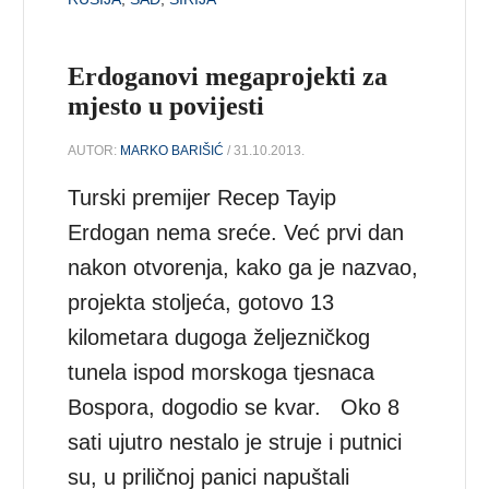
Erdoganovi megaprojekti za
mjesto u povijesti
AUTOR:
MARKO BARIŠIĆ
/ 31.10.2013.
Turski premijer Recep Tayip
Erdogan nema sreće. Već prvi dan
nakon otvorenja, kako ga je nazvao,
projekta stoljeća, gotovo 13
kilometara dugoga željezničkog
tunela ispod morskoga tjesnaca
Bospora, dogodio se kvar. Oko 8
sati ujutro nestalo je struje i putnici
su, u priličnoj panici napuštali