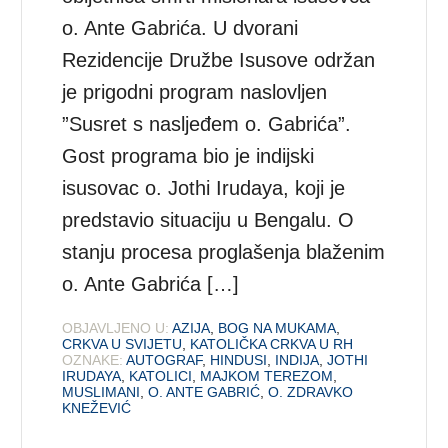
o. Ante Gabrića. U dvorani
Rezidencije Družbe Isusove održan
je prigodni program naslovljen
”Susret s nasljeđem o. Gabrića”.
Gost programa bio je indijski
isusovac o. Jothi Irudaya, koji je
predstavio situaciju u Bengalu. O
stanju procesa proglašenja blaženim
o. Ante Gabrića […]
OBJAVLJENO U:
AZIJA
,
BOG NA MUKAMA
,
CRKVA U SVIJETU
,
KATOLIČKA CRKVA U RH
OZNAKE:
AUTOGRAF
,
HINDUSI
,
INDIJA
,
JOTHI
IRUDAYA
,
KATOLICI
,
MAJKOM TEREZOM
,
MUSLIMANI
,
O. ANTE GABRIĆ
,
O. ZDRAVKO
KNEŽEVIĆ