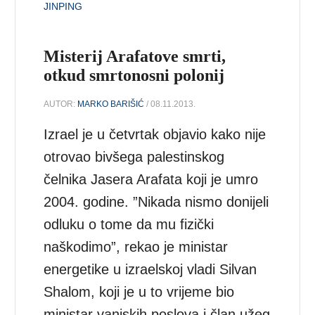
JINPING
Misterij Arafatove smrti,
otkud smrtonosni polonij
AUTOR:
MARKO BARIŠIĆ
/ 08.11.2013.
Izrael je u četvrtak objavio kako nije
otrovao bivšega palestinskog
čelnika Jasera Arafata koji je umro
2004. godine. ”Nikada nismo donijeli
odluku o tome da mu fizički
naškodimo”, rekao je ministar
energetike u izraelskoj vladi Silvan
Shalom, koji je u to vrijeme bio
ministar vanjskih poslova i član užeg