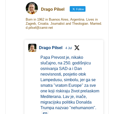
Drago Pilsel
Follow
Born in 1962 in Buenos Aires, Argentina. Lives in
Zagreb, Croatia. Journalist and Theologian. Married.
d.pilsel@zamir.net
Drago Pilsel
4 Jul
Papa Prevost je, nikako
slučajno, na 250. godišnjicu
osnivanja SAD-a i Dan
neovisnosti, posjetio otok
Lampedusu, simbolu, jer ga se
smatra "vratom Europe" za sve
one koji riskiraju život prelaskom
Mediterana. Lav je, inače,
migracijsku politiku Donalda
Trumpa nazvao "nehumanom".