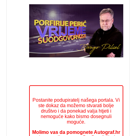
Postanite podupiratelj našega portala. Vi
ste dokaz da možemo stvarati bolje
društvo i da ponekad valja htjeti i
nemoguće kako bismo dosegnuli
moguće.
Molimo vas da pomognete Autograf.hr