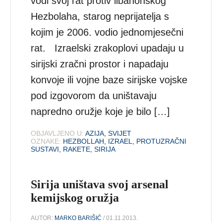
vodi svoj rat protiv libanonskog
Hezbolaha, starog neprijatelja s
kojim je 2006. vodio jednomjesečni
rat. Izraelski zrakoplovi upadaju u
sirijski zračni prostor i napadaju
konvoje ili vojne baze sirijske vojske
pod izgovorom da uništavaju
napredno oružje koje je bilo […]
OBJAVLJENO U:
AZIJA
,
SVIJET
OZNAKE:
HEZBOLLAH
,
IZRAEL
,
PROTUZRAČNI
SUSTAVI
,
RAKETE
,
SIRIJA
Sirija uništava svoj arsenal
kemijskog oružja
AUTOR:
MARKO BARIŠIĆ
/ 01.11.2013.