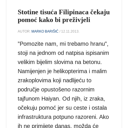
Stotine tisuća Filipinaca čekaju
pomoć kako bi preživjeli
AUTOR:
MARKO BARIŠIĆ
/ 12.11.2013.
”Pomozite nam, mi trebamo hranu”,
stoji na jednom od natpisa ispisanim
velikim bijelim slovima na betonu.
Namijenjen je helikopterima i malim
zrakoplovima koji nadlijeću to
područje opustošeno razornim
tajfunom Haiyan. Od njih, iz zraka,
očekuju pomoć jer su ceste i ostala
infrastruktura potpuno razoreni. Ako
ih ne primijete danas, možda će