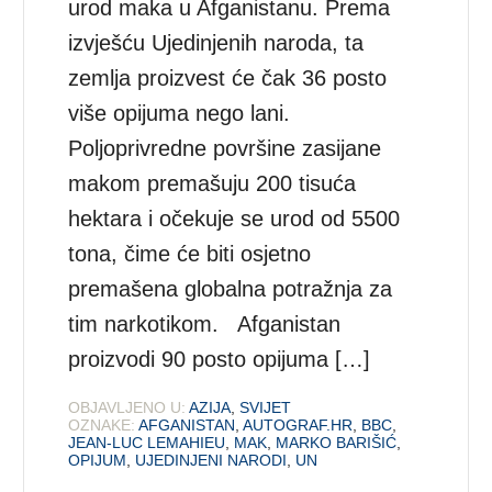
urod maka u Afganistanu. Prema
izvješću Ujedinjenih naroda, ta
zemlja proizvest će čak 36 posto
više opijuma nego lani.
Poljoprivredne površine zasijane
makom premašuju 200 tisuća
hektara i očekuje se urod od 5500
tona, čime će biti osjetno
premašena globalna potražnja za
tim narkotikom. Afganistan
proizvodi 90 posto opijuma […]
OBJAVLJENO U:
AZIJA
,
SVIJET
OZNAKE:
AFGANISTAN
,
AUTOGRAF.HR
,
BBC
,
JEAN-LUC LEMAHIEU
,
MAK
,
MARKO BARIŠIĆ
,
OPIJUM
,
UJEDINJENI NARODI
,
UN