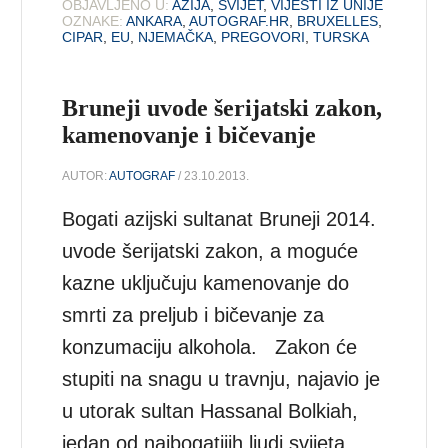
OBJAVLJENO U:
AZIJA
,
SVIJET
,
VIJESTI IZ UNIJE
OZNAKE:
ANKARA
,
AUTOGRAF.HR
,
BRUXELLES
,
CIPAR
,
EU
,
NJEMAČKA
,
PREGOVORI
,
TURSKA
Bruneji uvode šerijatski zakon,
kamenovanje i bičevanje
AUTOR:
AUTOGRAF
/ 23.10.2013.
Bogati azijski sultanat Bruneji 2014.
uvode šerijatski zakon, a moguće
kazne uključuju kamenovanje do
smrti za preljub i bičevanje za
konzumaciju alkohola. Zakon će
stupiti na snagu u travnju, najavio je
u utorak sultan Hassanal Bolkiah,
jedan od najbogatijih ljudi svijeta.