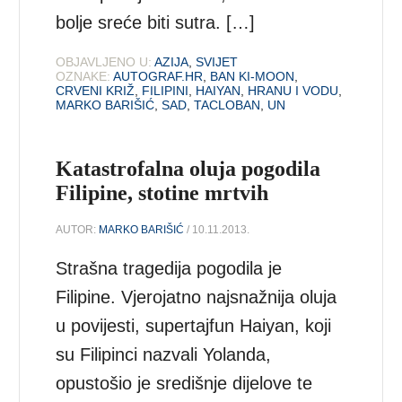
bolje sreće biti sutra. […]
OBJAVLJENO U:
AZIJA
,
SVIJET
OZNAKE:
AUTOGRAF.HR
,
BAN KI-MOON
,
CRVENI KRIŽ
,
FILIPINI
,
HAIYAN
,
HRANU I VODU
,
MARKO BARIŠIĆ
,
SAD
,
TACLOBAN
,
UN
Katastrofalna oluja pogodila
Filipine, stotine mrtvih
AUTOR:
MARKO BARIŠIĆ
/ 10.11.2013.
Strašna tragedija pogodila je
Filipine. Vjerojatno najsnažnija oluja
u povijesti, supertajfun Haiyan, koji
su Filipinci nazvali Yolanda,
opustošio je središnje dijelove te