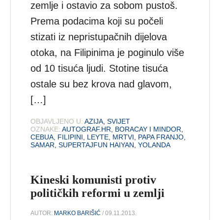
zemlje i ostavio za sobom pustoš.
Prema podacima koji su počeli
stizati iz nepristupačnih dijelova
otoka, na Filipinima je poginulo više
od 10 tisuća ljudi. Stotine tisuća
ostale su bez krova nad glavom,
[…]
OBJAVLJENO U:
AZIJA
,
SVIJET
OZNAKE:
AUTOGRAF.HR
,
BORACAY I MINDOR
,
CEBUA
,
FILIPINI
,
LEYTE
,
MRTVI
,
PAPA FRANJO
,
SAMAR
,
SUPERTAJFUN HAIYAN
,
YOLANDA
Kineski komunisti protiv
političkih reformi u zemlji
AUTOR:
MARKO BARIŠIĆ
/ 09.11.2013.