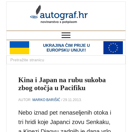
autograf.hr
novinarstvo s potpisom
UKRAJINA ČIM PRIJE U
EUROPSKU UNIJU!!
Kina i Japan na rubu sukoba
zbog otočja u Pacifiku
AUTOR:
MARKO BARIŠIĆ
/ 29.11.2013.
Nebo iznad pet nenaseljenih otoka i
tri hridi koje Japanci zovu Senkaku,
a Kinezi Diaoyu zadnjih je dana vrlo