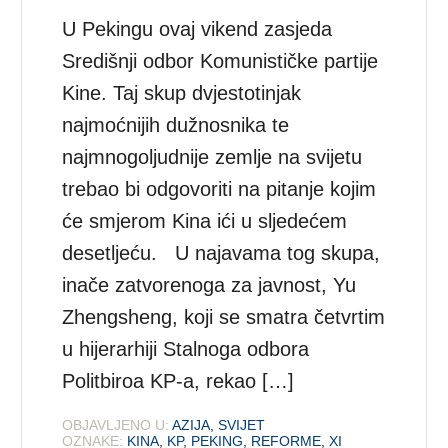
U Pekingu ovaj vikend zasjeda
Središnji odbor Komunističke partije
Kine. Taj skup dvjestotinjak
najmoćnijih dužnosnika te
najmnogoljudnije zemlje na svijetu
trebao bi odgovoriti na pitanje kojim
će smjerom Kina ići u sljedećem
desetljeću. U najavama tog skupa,
inače zatvorenoga za javnost, Yu
Zhengsheng, koji se smatra četvrtim
u hijerarhiji Stalnoga odbora
Politbiroa KP-a, rekao […]
OBJAVLJENO U:
AZIJA
,
SVIJET
OZNAKE:
KINA
,
KP
,
PEKING
,
REFORME
,
XI