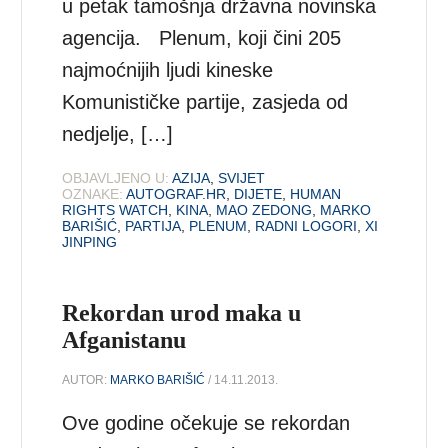
u petak tamošnja državna novinska
agencija. Plenum, koji čini 205
najmoćnijih ljudi kineske
Komunističke partije, zasjeda od
nedjelje, […]
OBJAVLJENO U:
AZIJA
,
SVIJET
OZNAKE:
AUTOGRAF.HR
,
DIJETE
,
HUMAN
RIGHTS WATCH
,
KINA
,
MAO ZEDONG
,
MARKO
BARIŠIĆ
,
PARTIJA
,
PLENUM
,
RADNI LOGORI
,
XI
JINPING
Rekordan urod maka u
Afganistanu
AUTOR:
MARKO BARIŠIĆ
/ 14.11.2013.
Ove godine očekuje se rekordan