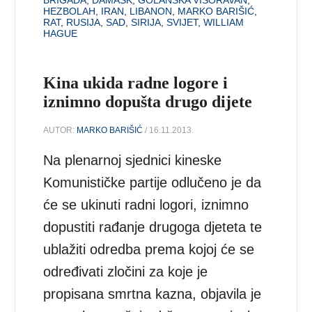
HEZBOLAH
,
IRAN
,
LIBANON
,
MARKO BARIŠIĆ
,
RAT
,
RUSIJA
,
SAD
,
SIRIJA
,
SVIJET
,
WILLIAM
HAGUE
Kina ukida radne logore i
iznimno dopušta drugo dijete
AUTOR:
MARKO BARIŠIĆ
/ 16.11.2013.
Na plenarnoj sjednici kineske
Komunističke partije odlučeno je da
će se ukinuti radni logori, iznimno
dopustiti rađanje drugoga djeteta te
ublažiti odredba prema kojoj će se
određivati zločini za koje je
propisana smrtna kazna, objavila je