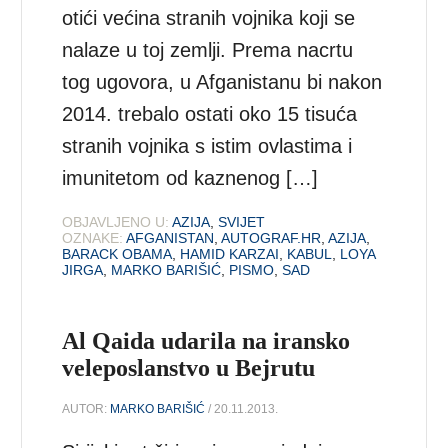
otići većina stranih vojnika koji se
nalaze u toj zemlji. Prema nacrtu
tog ugovora, u Afganistanu bi nakon
2014. trebalo ostati oko 15 tisuća
stranih vojnika s istim ovlastima i
imunitetom od kaznenog […]
OBJAVLJENO U:
AZIJA
,
SVIJET
OZNAKE:
AFGANISTAN
,
AUTOGRAF.HR
,
AZIJA
,
BARACK OBAMA
,
HAMID KARZAI
,
KABUL
,
LOYA
JIRGA
,
MARKO BARIŠIĆ
,
PISMO
,
SAD
Al Qaida udarila na iransko
veleposlanstvo u Bejrutu
AUTOR:
MARKO BARIŠIĆ
/ 20.11.2013.