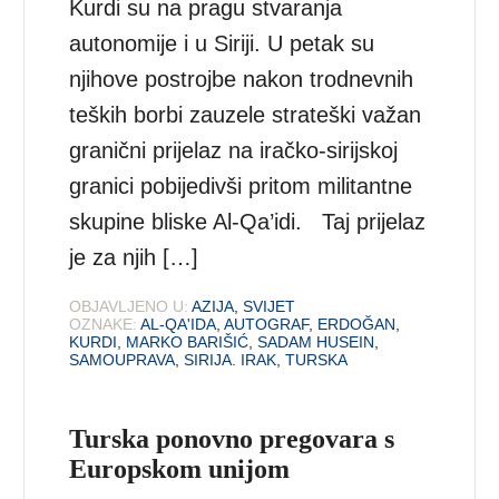
Kurdi su na pragu stvaranja
autonomije i u Siriji. U petak su
njihove postrojbe nakon trodnevnih
teških borbi zauzele strateški važan
granični prijelaz na iračko-sirijskoj
granici pobijedivši pritom militantne
skupine bliske Al-Qa’idi. Taj prijelaz
je za njih […]
OBJAVLJENO U:
AZIJA
,
SVIJET
OZNAKE:
AL-QA'IDA
,
AUTOGRAF
,
ERDOĞAN
,
KURDI
,
MARKO BARIŠIĆ
,
SADAM HUSEIN
,
SAMOUPRAVA
,
SIRIJA. IRAK
,
TURSKA
Turska ponovno pregovara s
Europskom unijom