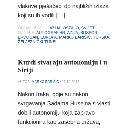
vlakove pješačeći do najbližih izlaza
koji su ih vodili […]
OBJAVLJENO U:
AZIJA
,
OSTALO
,
SVIJET
OZNAKE:
AUTOGRAF.HR
,
AZIJA
,
BOSPOR
,
ERDOĞAN
,
EUROPA
,
MARKO BARIŠIĆ
,
TURSKA
,
ŽELJEZNIČKI TUNEL
Kurdi stvaraju autonomiju i u
Siriji
AUTOR:
MARKO BARIŠIĆ
/ 27.10.2013.
Nakon Iraka, gdje su nakon
svrgavanja Sadama Huseina s vlasti
dobili autonomiju koja zapravo
funkcionira kao zasebna država,