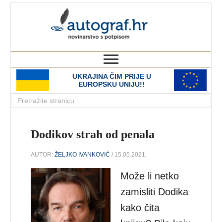
autograf.hr
novinarstvo s potpisom
UKRAJINA ČIM PRIJE U
EUROPSKU UNIJU!!
Dodikov strah od penala
AUTOR:
ŽELJKO IVANKOVIĆ
/ 15.05.2021.
Može li netko
zamisliti Dodika
kako čita