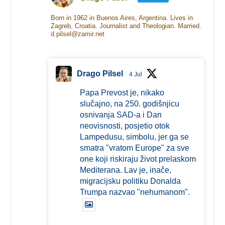
Born in 1962 in Buenos Aires, Argentina. Lives in
Zagreb, Croatia. Journalist and Theologian. Married.
d.pilsel@zamir.net
Drago Pilsel
4 Jul
Papa Prevost je, nikako
slučajno, na 250. godišnjicu
osnivanja SAD-a i Dan
neovisnosti, posjetio otok
Lampedusu, simbolu, jer ga se
smatra "vratom Europe" za sve
one koji riskiraju život prelaskom
Mediterana. Lav je, inače,
migracijsku politiku Donalda
Trumpa nazvao "nehumanom".