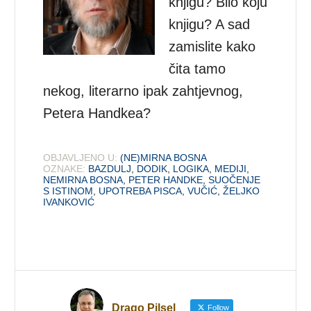
knjigu? Bilo koju
knjigu? A sad
zamislite kako
čita tamo
nekog, literarno ipak zahtjevnog,
Petera Handkea?
OBJAVLJENO U:
(NE)MIRNA BOSNA
OZNAKE:
BAZDULJ
,
DODIK
,
LOGIKA
,
MEDIJI
,
NEMIRNA BOSNA
,
PETER HANDKE
,
SUOČENJE
S ISTINOM
,
UPOTREBA PISCA
,
VUČIĆ
,
ŽELJKO
IVANKOVIĆ
Drago Pilsel
Follow