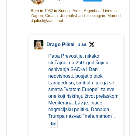
Born in 1962 in Buenos Aires, Argentina. Lives in
Zagreb, Croatia. Journalist and Theologian. Married.
d.pilsel@zamir.net
Drago Pilsel
4 Jul
Papa Prevost je, nikako
slučajno, na 250. godišnjicu
osnivanja SAD-a i Dan
neovisnosti, posjetio otok
Lampedusu, simbolu, jer ga se
smatra "vratom Europe" za sve
one koji riskiraju život prelaskom
Mediterana. Lav je, inače,
migracijsku politiku Donalda
Trumpa nazvao "nehumanom".