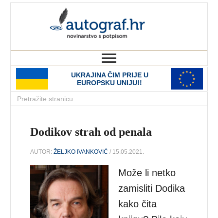
autograf.hr
novinarstvo s potpisom
UKRAJINA ČIM PRIJE U
EUROPSKU UNIJU!!
Dodikov strah od penala
AUTOR:
ŽELJKO IVANKOVIĆ
/ 15.05.2021.
Može li netko
zamisliti Dodika
kako čita