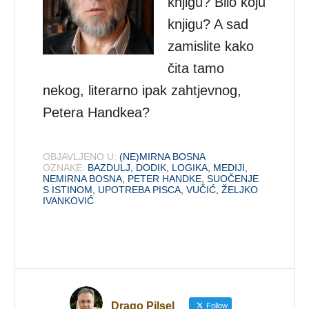
knjigu? Bilo koju
knjigu? A sad
zamislite kako
čita tamo
nekog, literarno ipak zahtjevnog,
Petera Handkea?
OBJAVLJENO U:
(NE)MIRNA BOSNA
OZNAKE:
BAZDULJ
,
DODIK
,
LOGIKA
,
MEDIJI
,
NEMIRNA BOSNA
,
PETER HANDKE
,
SUOČENJE
S ISTINOM
,
UPOTREBA PISCA
,
VUČIĆ
,
ŽELJKO
IVANKOVIĆ
Drago Pilsel
Follow