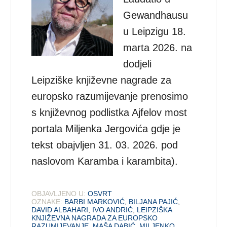
Gewandhausu
u Leipzigu 18.
marta 2026. na
dodjeli
Leipziške književne nagrade za
europsko razumijevanje prenosimo
s književnog podlistka Ajfelov most
portala Miljenka Jergovića gdje je
tekst obajvljen 31. 03. 2026. pod
naslovom Karamba i karambita).
OBJAVLJENO U:
OSVRT
OZNAKE:
BARBI MARKOVIĆ
,
BILJANA PAJIĆ
,
DAVID ALBAHARI
,
IVO ANDRIĆ
,
LEIPZIŠKA
KNJIŽEVNA NAGRADA ZA EUROPSKO
RAZUMIJEVANJE
,
MAŠA DABIĆ
,
MILJENKO