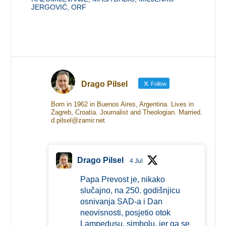
JERGOVIĆ
,
ORF
Drago Pilsel
Follow
Born in 1962 in Buenos Aires, Argentina. Lives in
Zagreb, Croatia. Journalist and Theologian. Married.
d.pilsel@zamir.net
Drago Pilsel
4 Jul
Papa Prevost je, nikako
slučajno, na 250. godišnjicu
osnivanja SAD-a i Dan
neovisnosti, posjetio otok
Lampedusu, simbolu, jer ga se