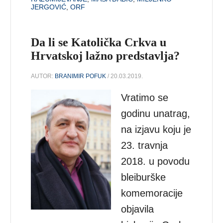
JERGOVIĆ
,
ORF
Da li se Katolička Crkva u
Hrvatskoj lažno predstavlja?
AUTOR:
BRANIMIR POFUK
/ 20.03.2019.
Vratimo se
godinu unatrag,
na izjavu koju je
23. travnja
2018. u povodu
bleiburške
komemoracije
objavila