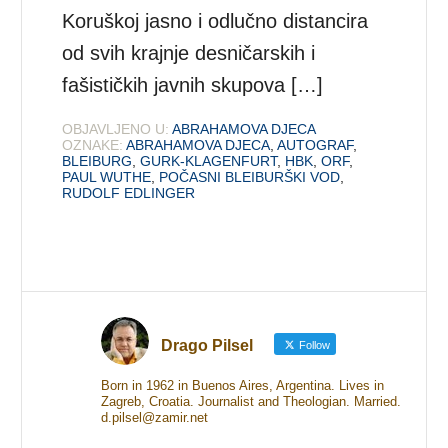
Koruškoj jasno i odlučno distancira
od svih krajnje desničarskih i
fašističkih javnih skupova […]
OBJAVLJENO U:
ABRAHAMOVA DJECA
OZNAKE:
ABRAHAMOVA DJECA
,
AUTOGRAF
,
BLEIBURG
,
GURK-KLAGENFURT
,
HBK
,
ORF
,
PAUL WUTHE
,
POČASNI BLEIBURŠKI VOD
,
RUDOLF EDLINGER
Drago Pilsel
Follow
Born in 1962 in Buenos Aires, Argentina. Lives in
Zagreb, Croatia. Journalist and Theologian. Married.
d.pilsel@zamir.net