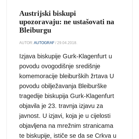
Austrijski biskupi
upozoravaju: ne ustašovati na
Bleiburgu
AUTOR:
AUTOGRAF
/ 29.04.2018.
Izjava biskupije Gurk-Klagenfurt u
povodu ovogodišnje središnje
komemoracije bleiburških žrtava U
povodu obilježavanja Bleiburške
tragedije biskupija Gurk-Klagenfurt
objavila je 23. travnja izjavu za
javnost. U izjavi, koja je u cijelosti
objavljena na mrežnim stranicama
te biskupije, ističe se da se Crkva u