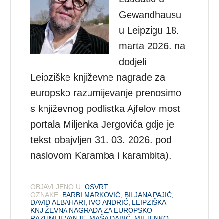
Gewandhausu
u Leipzigu 18.
marta 2026. na
dodjeli
Leipziške književne nagrade za
europsko razumijevanje prenosimo
s književnog podlistka Ajfelov most
portala Miljenka Jergovića gdje je
tekst obajvljen 31. 03. 2026. pod
naslovom Karamba i karambita).
OBJAVLJENO U:
OSVRT
OZNAKE:
BARBI MARKOVIĆ
,
BILJANA PAJIĆ
,
DAVID ALBAHARI
,
IVO ANDRIĆ
,
LEIPZIŠKA
KNJIŽEVNA NAGRADA ZA EUROPSKO
RAZUMIJEVANJE
,
MAŠA DABIĆ
,
MILJENKO