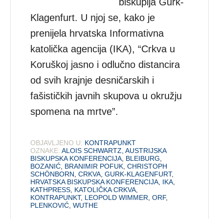
biskupija Gurk-
Klagenfurt. U njoj se, kako je
prenijela hrvatska Informativna
katolička agencija (IKA), “Crkva u
Koruškoj jasno i odlučno distancira
od svih krajnje desničarskih i
fašističkih javnih skupova u okružju
spomena na mrtve”.
OBJAVLJENO U:
KONTRAPUNKT
OZNAKE:
ALOIS SCHWARTZ
,
AUSTRIJSKA
BISKUPSKA KONFERENCIJA
,
BLEIBURG
,
BOZANIĆ
,
BRANIMIR POFUK
,
CHRISTOPH
SCHÖNBORN
,
CRKVA
,
GURK-KLAGENFURT
,
HRVATSKA BISKUPSKA KONFERENCIJA
,
IKA
,
KATHPRESS
,
KATOLIČKA CRKVA
,
KONTRAPUNKT
,
LEOPOLD WIMMER
,
ORF
,
PLENKOVIĆ
,
WUTHE