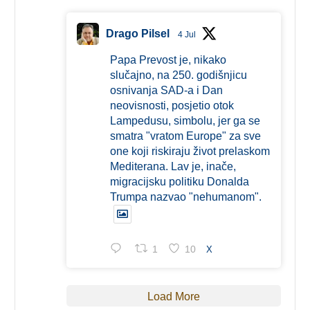
Drago Pilsel
4 Jul
Papa Prevost je, nikako
slučajno, na 250. godišnjicu
osnivanja SAD-a i Dan
neovisnosti, posjetio otok
Lampedusu, simbolu, jer ga se
smatra "vratom Europe" za sve
one koji riskiraju život prelaskom
Mediterana. Lav je, inače,
migracijsku politiku Donalda
Trumpa nazvao "nehumanom".
1
10
X
Load More