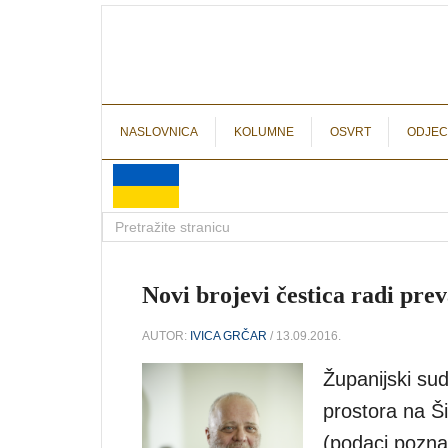
NASLOVNICA
KOLUMNE
OSVRT
ODJEC
Novi brojevi čestica radi pr
AUTOR:
IVICA GRČAR
/ 13.09.2016.
Županijski su
prostora na Šir
(podaci poznati