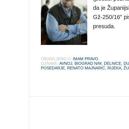
da je Županij
Gž-250/16” pi
presuda.
OBJAVLJENO U:
IMAM PRAVO
OZNAKE:
AVNOJ
,
BIOGRAD N/M
,
DELNICE
,
DU
POSEDARJE
,
RENATO MAJNARIĆ
,
RIJEKA
,
ŽU