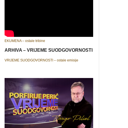
EKUMENA – ostale tribine
ARHIVA – VRIJEME SUODGOVORNOSTI
VRIJEME SUODGOVORNOSTI – ostale emisije