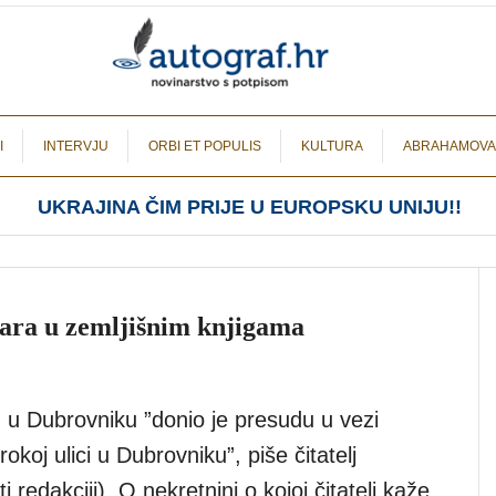
I
INTERVJU
ORBI ET POPULIS
KULTURA
ABRAHAMOVA
UKRAJINA ČIM PRIJE U EUROPSKU UNIJU!!
evara u zemljišnim knjigama
d u Dubrovniku ”donio je presudu u vezi
okoj ulici u Dubrovniku”, piše čitatelj
 redakciji). O nekretnini o kojoj čitatelj kaže