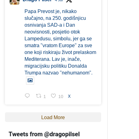
4 Jul
Papa Prevost je, nikako
slučajno, na 250. godišnjicu
osnivanja SAD-a i Dan
neovisnosti, posjetio otok
Lampedusu, simbolu, jer ga se
smatra "vratom Europe" za sve
one koji riskiraju život prelaskom
Mediterana. Lav je, inače,
migracijsku politiku Donalda
Trumpa nazvao "nehumanom".
1
10
X
Load More