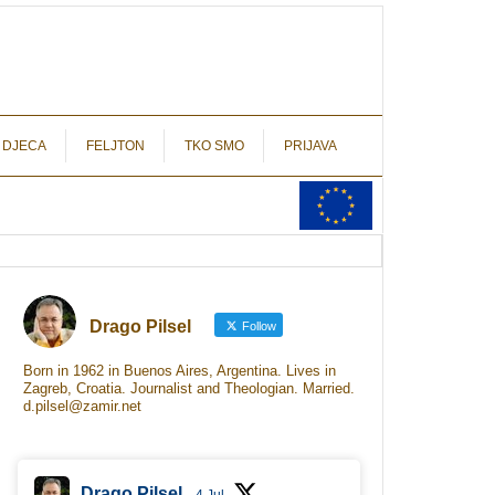
autograf.hr
novinarstvo s potpisom
 DJECA
FELJTON
TKO SMO
PRIJAVA
Drago Pilsel
Follow
Born in 1962 in Buenos Aires, Argentina. Lives in
Zagreb, Croatia. Journalist and Theologian. Married.
d.pilsel@zamir.net
Drago Pilsel