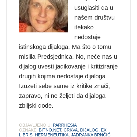
usuglasiti da u
našem društvu
itekako
nedostaje
istinskoga dijaloga. Ma što o tomu
mislila Predsjednica. No, neće nas u
dijalog uvesti jadikovanje i kritiziranje
drugih kojima nedostaje dijaloga.
Izuzeti sebe same iz kritike znači,
zapravo, ni ne željeti da dijaloga
zbiljski dođe.
OBJAVLJENO U:
PARRHĒSIA
OZNAKE:
BITNO.NET
,
CRKVA
,
DIJALOG
,
EX
LIBRIS
,
HERMENEUTIKA
,
JADRANKA BRNČIĆ
,