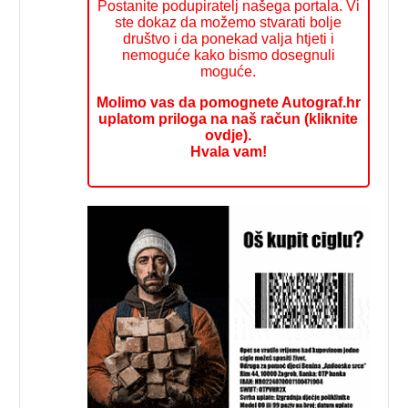
Postanite podupiratelj našega portala. Vi
ste dokaz da možemo stvarati bolje
društvo i da ponekad valja htjeti i
nemoguće kako bismo dosegnuli
moguće.
Molimo vas da pomognete Autograf.hr
uplatom priloga na naš račun (kliknite
ovdje).
Hvala vam!