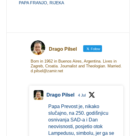
PAPA FRANJO
,
RIJEKA
Drago Pilsel
Follow
Born in 1962 in Buenos Aires, Argentina. Lives in
Zagreb, Croatia. Journalist and Theologian. Married.
d.pilsel@zamir.net
Drago Pilsel
4 Jul
Papa Prevost je, nikako
slučajno, na 250. godišnjicu
osnivanja SAD-a i Dan
neovisnosti, posjetio otok
Lampedusu, simbolu, jer ga se