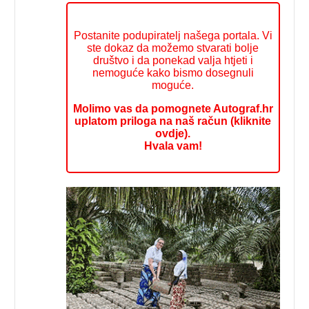
Postanite podupiratelj našega portala. Vi
ste dokaz da možemo stvarati bolje
društvo i da ponekad valja htjeti i
nemoguće kako bismo dosegnuli
moguće.
Molimo vas da pomognete Autograf.hr
uplatom priloga na naš račun (kliknite
ovdje).
Hvala vam!