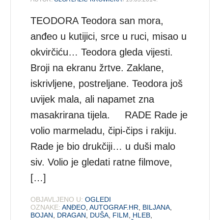
TEODORA Teodora san mora,
anđeo u kutijici, srce u ruci, misao u
okvirčiću… Teodora gleda vijesti.
Broji na ekranu žrtve. Zaklane,
iskrivljene, postreljane. Teodora još
uvijek mala, ali napamet zna
masakrirana tijela. RADE Rade je
volio marmeladu, čipi-čips i rakiju.
Rade je bio drukčiji… u duši malo
siv. Volio je gledati ratne filmove,
[…]
OBJAVLJENO U:
OGLEDI
OZNAKE:
ANĐEO
,
AUTOGRAF.HR
,
BILJANA
,
BOJAN
,
DRAGAN
,
DUŠA
,
FILM
,
HLEB
,