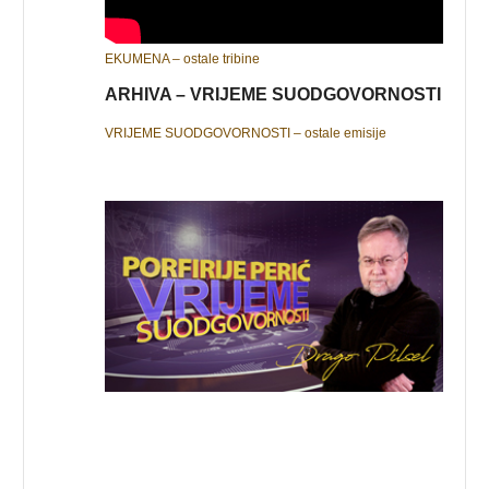
EKUMENA – ostale tribine
ARHIVA – VRIJEME SUODGOVORNOSTI
VRIJEME SUODGOVORNOSTI – ostale emisije