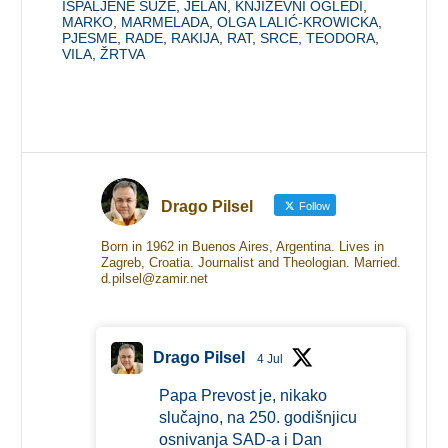
ISPALJENE SUZE
,
JELAN
,
KNJIŽEVNI OGLEDI
,
MARKO
,
MARMELADA
,
OLGA LALIĆ-KROWICKA
,
PJESME
,
RADE
,
RAKIJA
,
RAT
,
SRCE
,
TEODORA
,
VILA
,
ŽRTVA
Drago Pilsel
Follow
Born in 1962 in Buenos Aires, Argentina. Lives in
Zagreb, Croatia. Journalist and Theologian. Married.
d.pilsel@zamir.net
Drago Pilsel
4 Jul
Papa Prevost je, nikako
slučajno, na 250. godišnjicu
osnivanja SAD-a i Dan