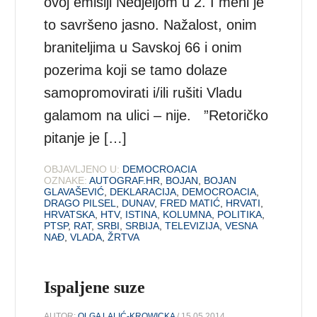
ovoj emisiji Nedjeljom u 2. I meni je
to savršeno jasno. Nažalost, onim
braniteljima u Savskoj 66 i onim
pozerima koji se tamo dolaze
samopromovirati i/ili rušiti Vladu
galamom na ulici – nije. ”Retoričko
pitanje je […]
OBJAVLJENO U:
DEMOCROACIA
OZNAKE:
AUTOGRAF.HR
,
BOJAN
,
BOJAN
GLAVAŠEVIĆ
,
DEKLARACIJA
,
DEMOCROACIA
,
DRAGO PILSEL
,
DUNAV
,
FRED MATIĆ
,
HRVATI
,
HRVATSKA
,
HTV
,
ISTINA
,
KOLUMNA
,
POLITIKA
,
PTSP
,
RAT
,
SRBI
,
SRBIJA
,
TELEVIZIJA
,
VESNA
NAĐ
,
VLADA
,
ŽRTVA
Ispaljene suze
AUTOR:
OLGA LALIĆ-KROWICKA
/ 15.05.2014.