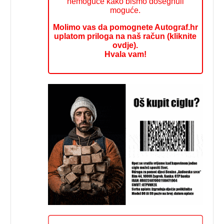
nemoguće kako bismo dosegnuli
moguće.
Molimo vas da pomognete Autograf.hr
uplatom priloga na naš račun (kliknite
ovdje).
Hvala vam!