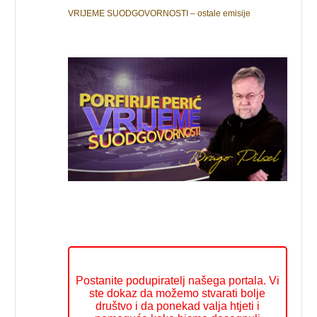
VRIJEME SUODGOVORNOSTI – ostale emisije
Postanite podupiratelj našega portala. Vi
ste dokaz da možemo stvarati bolje
društvo i da ponekad valja htjeti i