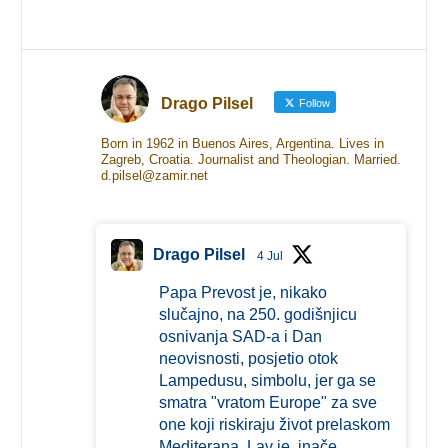
Drago Pilsel
Follow
Born in 1962 in Buenos Aires, Argentina. Lives in
Zagreb, Croatia. Journalist and Theologian. Married.
d.pilsel@zamir.net
Drago Pilsel
4 Jul
Papa Prevost je, nikako
slučajno, na 250. godišnjicu
osnivanja SAD-a i Dan
neovisnosti, posjetio otok
Lampedusu, simbolu, jer ga se
smatra "vratom Europe" za sve
one koji riskiraju život prelaskom
Mediterana. Lav je, inače,