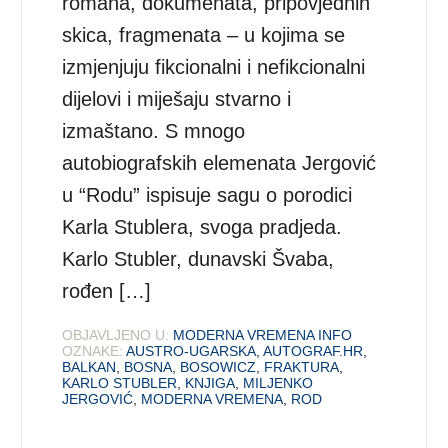
romana, dokumenata, pripovjednih
skica, fragmenata – u kojima se
izmjenjuju fikcionalni i nefikcionalni
dijelovi i miješaju stvarno i
izmaštano. S mnogo
autobiografskih elemenata Jergović
u “Rodu” ispisuje sagu o porodici
Karla Stublera, svoga pradjeda.
Karlo Stubler, dunavski Švaba,
rođen […]
OBJAVLJENO U:
MODERNA VREMENA INFO
OZNAKE:
AUSTRO-UGARSKA
,
AUTOGRAF.HR
,
BALKAN
,
BOSNA
,
BOSOWICZ
,
FRAKTURA
,
KARLO STUBLER
,
KNJIGA
,
MILJENKO
JERGOVIĆ
,
MODERNA VREMENA
,
ROD