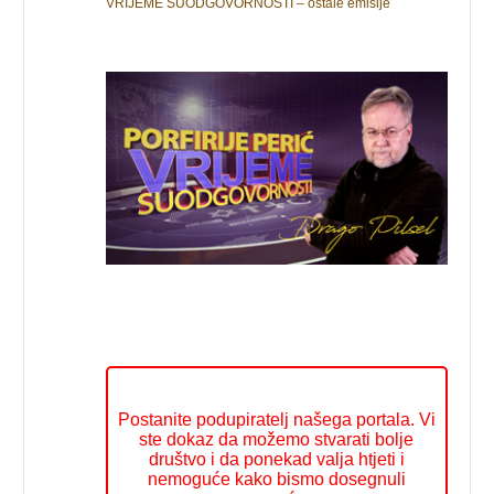
VRIJEME SUODGOVORNOSTI – ostale emisije
Postanite podupiratelj našega portala. Vi
ste dokaz da možemo stvarati bolje
društvo i da ponekad valja htjeti i
nemoguće kako bismo dosegnuli