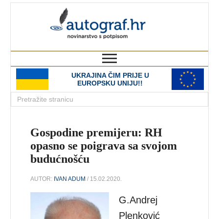
autograf.hr
novinarstvo s potpisom
UKRAJINA ČIM PRIJE U
EUROPSKU UNIJU!!
Gospodine premijeru: RH
opasno se poigrava sa svojom
budućnošću
AUTOR:
IVAN ADUM
/ 15.02.2020.
G.Andrej
Plenković