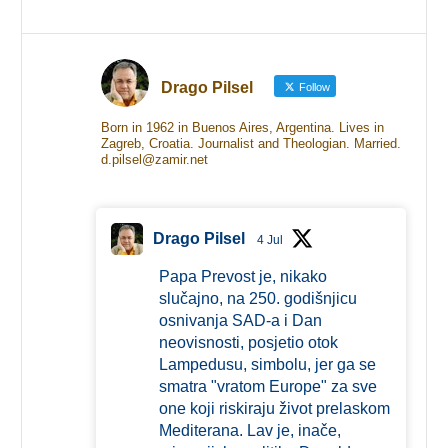
Drago Pilsel
Follow
Born in 1962 in Buenos Aires, Argentina. Lives in
Zagreb, Croatia. Journalist and Theologian. Married.
d.pilsel@zamir.net
Drago Pilsel
4 Jul
Papa Prevost je, nikako
slučajno, na 250. godišnjicu
osnivanja SAD-a i Dan
neovisnosti, posjetio otok
Lampedusu, simbolu, jer ga se
smatra "vratom Europe" za sve
one koji riskiraju život prelaskom
Mediterana. Lav je, inače,