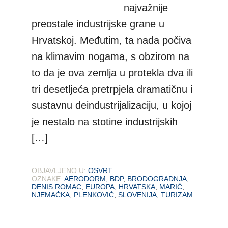
najvažnije
preostale industrijske grane u
Hrvatskoj. Međutim, ta nada počiva
na klimavim nogama, s obzirom na
to da je ova zemlja u protekla dva ili
tri desetljeća pretrpjela dramatičnu i
sustavnu deindustrijalizaciju, u kojoj
je nestalo na stotine industrijskih
[…]
OBJAVLJENO U:
OSVRT
OZNAKE:
AERODORM
,
BDP
,
BRODOGRADNJA
,
DENIS ROMAC
,
EUROPA
,
HRVATSKA
,
MARIĆ
,
NJEMAČKA
,
PLENKOVIĆ
,
SLOVENIJA
,
TURIZAM