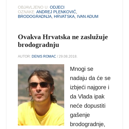
OBJAVLJENO U:
ODJECI
OZNAKE:
ANDREJ PLENKOVIĆ
,
BRODOGRADNJA
,
HRVATSKA
,
IVAN ADUM
Ovakva Hrvatska ne zaslužuje
brodogradnju
AUTOR:
DENIS ROMAC
/ 29.08.2018.
Mnogi se
nadaju da će se
izbjeći najgore i
da Vlada ipak
neće dopustiti
gašenje
brodogradnje,