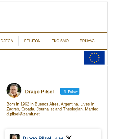
autograf.hr
novinarstvo s potpisom
 DJECA
FELJTON
TKO SMO
PRIJAVA
Drago Pilsel
Follow
Born in 1962 in Buenos Aires, Argentina. Lives in
Zagreb, Croatia. Journalist and Theologian. Married.
d.pilsel@zamir.net
Drago Pilsel