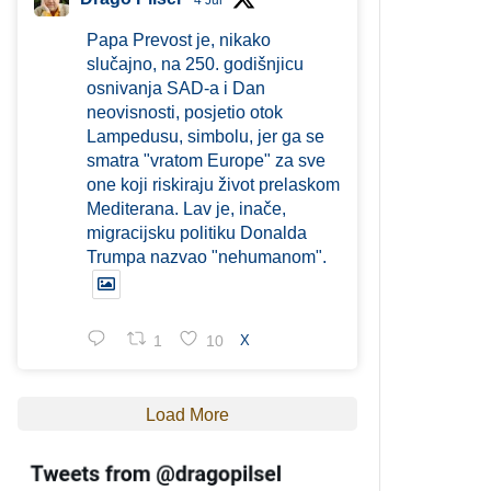
4 Jul
Papa Prevost je, nikako
slučajno, na 250. godišnjicu
osnivanja SAD-a i Dan
neovisnosti, posjetio otok
Lampedusu, simbolu, jer ga se
smatra "vratom Europe" za sve
one koji riskiraju život prelaskom
Mediterana. Lav je, inače,
migracijsku politiku Donalda
Trumpa nazvao "nehumanom".
1
10
X
Load More