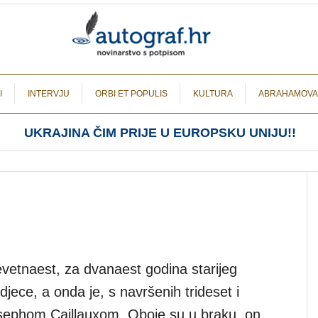
I
INTERVJU
ORBI ET POPULIS
KULTURA
ABRAHAMOVA
UKRAJINA ČIM PRIJE U EUROPSKU UNIJU!!
vetnaest, za dvanaest godina starijeg
djece, a onda je, s navršenih trideset i
osephom Caillauxom. Oboje su u braku, on