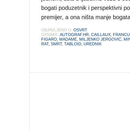
bogati poduzetnik i perspektivni pol
premijer, a ona ništa manje bogata
OBJAVLJENO U:
OSVRT
OZNAKE:
AUTOGRAF.HR
,
CAILLAUX
,
FRANCU
FIGARO
,
MADAME
,
MILJENKO JERGOVIĆ
,
MI
RAT
,
SMRT
,
TABLOID
,
UREDNIK