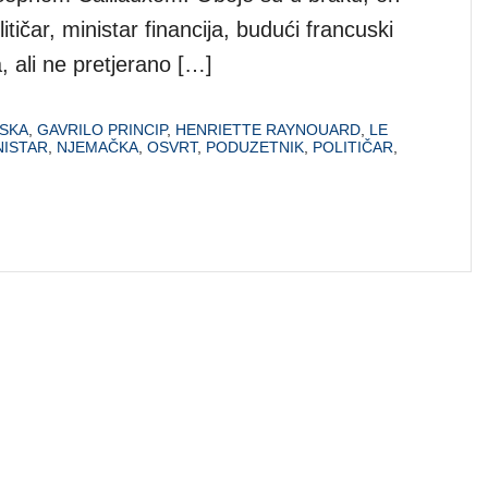
itičar, ministar financija, budući francuski
, ali ne pretjerano […]
SKA
,
GAVRILO PRINCIP
,
HENRIETTE RAYNOUARD
,
LE
NISTAR
,
NJEMAČKA
,
OSVRT
,
PODUZETNIK
,
POLITIČAR
,