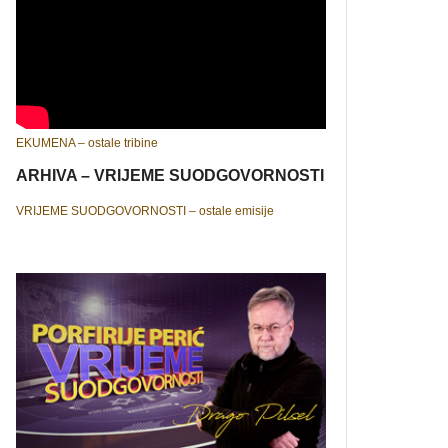
EKUMENA – ostale tribine
ARHIVA – VRIJEME SUODGOVORNOSTI
VRIJEME SUODGOVORNOSTI – ostale emisije