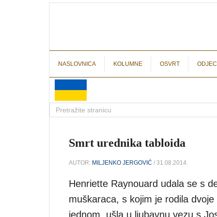
NASLOVNICA
KOLUMNE
OSVRT
ODJEC
Smrt urednika tabloida
AUTOR:
MILJENKO JERGOVIĆ
/ 31.08.2014.
Henriette Raynouard udala se s de
muškaraca, s kojim je rodila dvoje 
jednom, ušla u ljubavnu vezu s J