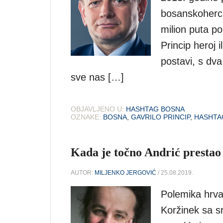
bosanskoherce
milion puta po
Princip heroj 
postavi, s dv
sve nas […]
OBJAVLJENO U:
HASHTAG BOSNA
OZNAKE:
BOSNA
,
GAVRILO PRINCIP
,
HASHTA
Kada je točno Andrić prestao 
AUTOR:
MILJENKO JERGOVIĆ
/ 25.08.2019.
Polemika hrva
Koržinek sa 