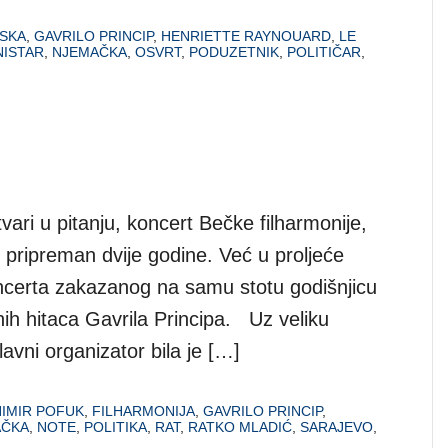
SKA
,
GAVRILO PRINCIP
,
HENRIETTE RAYNOUARD
,
LE
NISTAR
,
NJEMAČKA
,
OSVRT
,
PODUZETNIK
,
POLITIČAR
,
stvari u pitanju, koncert Bečke filharmonije,
e pripreman dvije godine. Već u proljeće
certa zakazanog na samu stotu godišnjicu
ih hitaca Gavrila Principa. Uz veliku
lavni organizator bila je […]
IMIR POFUK
,
FILHARMONIJA
,
GAVRILO PRINCIP
,
AČKA
,
NOTE
,
POLITIKA
,
RAT
,
RATKO MLADIĆ
,
SARAJEVO
,