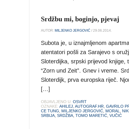
Srdžbu mi, boginjo, pjevaj
AUTOR:
MILJENKO JERGOVIĆ
/ 29.06.2014.
Subota je, u iznajmljenom apartman
atentatori pošli za Sarajevo s oruž
Sloterdijka, srpski prijevod knjige
“Zorn und Zeit”. Gnev i vreme. Sr
Sloterdijk, prva europska riječ. N
[…]
OBJAVLJENO U:
OSVRT
OZNAKE:
AHILEJ
,
AUTOGRAF.HR
,
GAVRILO PR
CE TUNG
,
MILJENKO JERGOVIĆ
,
MORAL
,
NIK
SRBIJA
,
SRDŽBA
,
TOMO MARETIĆ
,
VUČIĆ