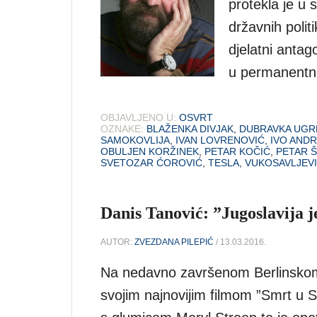
protekla je u 
državnih politi
djelatni anta
u permanentno
OBJAVLJENO U:
OSVRT
OZNAKE:
BLAŽENKA DIVJAK
,
DUBRAVKA UGR
SAMOKOVLIJA
,
IVAN LOVRENOVIĆ
,
IVO ANDR
OBULJEN KORŽINEK
,
PETAR KOČIĆ
,
PETAR 
SVETOZAR ĆOROVIĆ
,
TESLA
,
VUKOSAVLJEV
Danis Tanović: ”Jugoslavija j
AUTOR:
ZVEZDANA PILEPIĆ
/ 13.03.2016.
Na nedavno završenom Berlinskom f
svojim najnovijim filmom ”Smrt u 