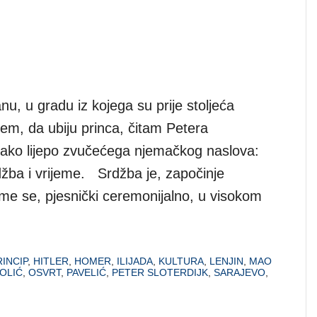
u, u gradu iz kojega su prije stoljeća
jem, da ubiju princa, čitam Petera
, tako lijepo zvučećega njemačkog naslova:
džba i vrijeme. Srdžba je, započinje
jome se, pjesnički ceremonijalno, u visokom
INCIP
,
HITLER
,
HOMER
,
ILIJADA
,
KULTURA
,
LENJIN
,
MAO
OLIĆ
,
OSVRT
,
PAVELIĆ
,
PETER SLOTERDIJK
,
SARAJEVO
,