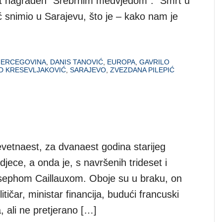
et nagrađen ”Srebrnim medvjedom”. ”Smrt u
vić snimio u Sarajevu, što je – kako nam je
HERCEGOVINA
,
DANIS TANOVIĆ
,
EUROPA
,
GAVRILO
D KRESEVLJAKOVIĆ
,
SARAJEVO
,
ZVEZDANA PILEPIĆ
vetnaest, za dvanaest godina starijeg
djece, a onda je, s navršenih trideset i
osephom Caillauxom. Oboje su u braku, on
itičar, ministar financija, budući francuski
, ali ne pretjerano […]