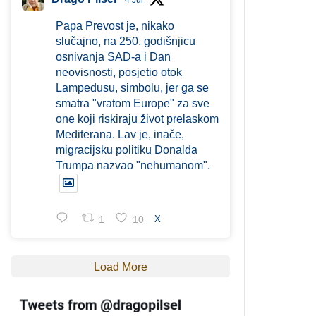
4 Jul
Papa Prevost je, nikako
slučajno, na 250. godišnjicu
osnivanja SAD-a i Dan
neovisnosti, posjetio otok
Lampedusu, simbolu, jer ga se
smatra "vratom Europe" za sve
one koji riskiraju život prelaskom
Mediterana. Lav je, inače,
migracijsku politiku Donalda
Trumpa nazvao "nehumanom".
1
10
X
Load More