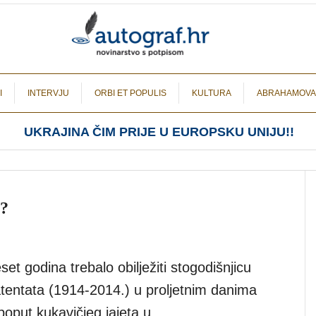
I
INTERVJU
ORBI ET POPULIS
KULTURA
ABRAHAMOVA
UKRAJINA ČIM PRIJE U EUROPSKU UNIJU!!
e?
set godina trebalo obilježiti stogodišnjicu
tentata (1914-2014.) u proljetnim danima
oput kukavičjeg jajeta u