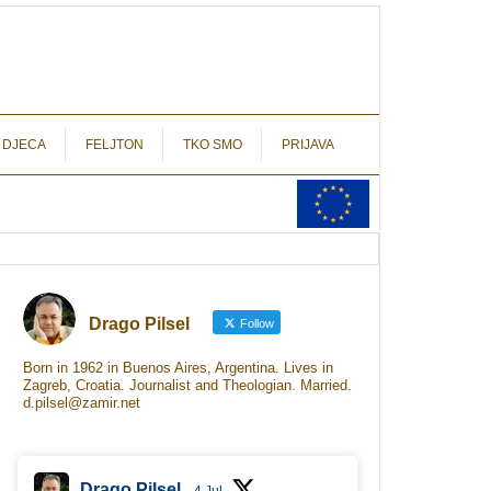
autograf.hr
novinarstvo s potpisom
 DJECA
FELJTON
TKO SMO
PRIJAVA
Drago Pilsel
Follow
Born in 1962 in Buenos Aires, Argentina. Lives in
Zagreb, Croatia. Journalist and Theologian. Married.
d.pilsel@zamir.net
Drago Pilsel