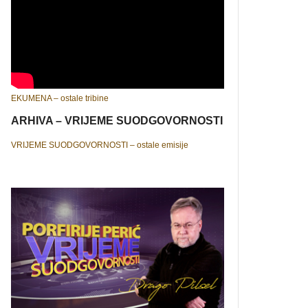
EKUMENA – ostale tribine
ARHIVA – VRIJEME SUODGOVORNOSTI
VRIJEME SUODGOVORNOSTI – ostale emisije