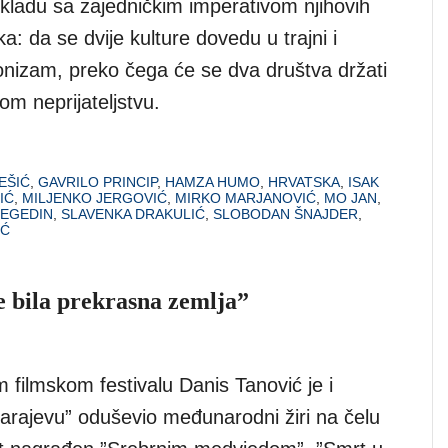
skladu sa zajedničkim imperativom njihovih
ka: da se dvije kulture dovedu u trajni i
gonizam, preko čega će se dva društva držati
m neprijateljstvu.
EŠIĆ
,
GAVRILO PRINCIP
,
HAMZA HUMO
,
HRVATSKA
,
ISAK
IĆ
,
MILJENKO JERGOVIĆ
,
MIRKO MARJANOVIĆ
,
MO JAN
,
ŠEGEDIN
,
SLAVENKA DRAKULIĆ
,
SLOBODAN ŠNAJDER
,
IĆ
e bila prekrasna zemlja”
ilmskom festivalu Danis Tanović je i
Sarajevu” oduševio međunarodni žiri na čelu