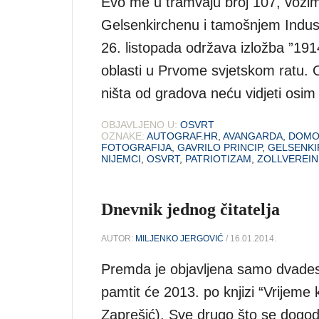
Evo me u tramvaju broj 107, vozi
Gelsenkirchenu i tamošnjem Indus
26. listopada održava izložba ”19
oblasti u Prvome svjetskom ratu. 
ništa od gradova neću vidjeti osim
OBJAVLJENO U:
OSVRT
OZNAKE:
AUTOGRAF.HR
,
AVANGARDA
,
DOMO
FOTOGRAFIJA
,
GAVRILO PRINCIP
,
GELSENK
NIJEMCI
,
OSVRT
,
PATRIOTIZAM
,
ZOLLVEREIN
Dnevnik jednog čitatelja
AUTOR:
MILJENKO JERGOVIĆ
/ 16.01.2014.
Premda je objavljena samo dvadeset
pamtit će 2013. po knjizi “Vrijeme 
Zaprešić). Sve drugo što se dogodil