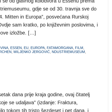
m se od glavnog kolodvora u Essenu prema
triemuseumu, gdje se od 30. travnja sve do
14. Mitten in Europa”, posvećana Rurskoj
Ovdje sam kratko, po književnim poslovima, i
 ove izložbe. […]
VINA
,
ESSEN
,
EU
,
EUROPA
,
FATAMORGANA
,
FILM
,
IRCHEN
,
MILJENKO JERGOVIĆ
,
NDUSTRIEMUSEUM
,
ak dana prije kraja godine, ovaj čitatelj
koje se udaljava” (izdanje: Fraktura,
o tokom tih tristo šezdeset i pet dana, i