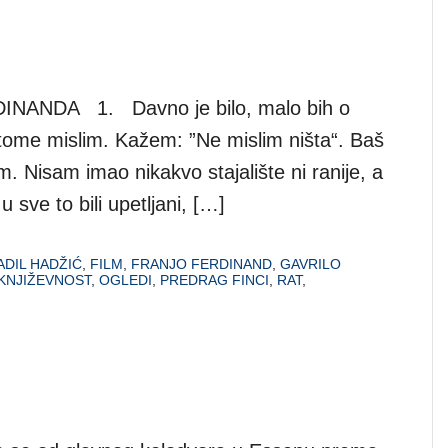
ANDA 1. Davno je bilo, malo bih o
tome mislim. Kažem: ”Ne mislim ništa“. Baš
. Nisam imao nikakvo stajalište ni ranije, a
 sve to bili upetljani, […]
ADIL HADŽIĆ
,
FILM
,
FRANJO FERDINAND
,
GAVRILO
KNJIŽEVNOST
,
OGLEDI
,
PREDRAG FINCI
,
RAT
,