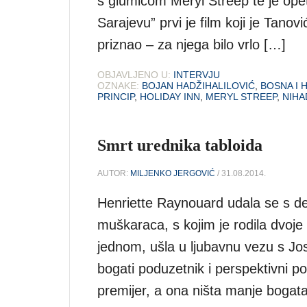
s glumicom Meryl Streep te je op
Sarajevu” prvi je film koji je Tano
priznao – za njega bilo vrlo […]
OBJAVLJENO U:
INTERVJU
OZNAKE:
BOJAN HADŽIHALILOVIĆ
,
BOSNA I 
PRINCIP
,
HOLIDAY INN
,
MERYL STREEP
,
NIHA
Smrt urednika tabloida
AUTOR:
MILJENKO JERGOVIĆ
/ 31.08.2014.
Henriette Raynouard udala se s de
muškaraca, s kojim je rodila dvoje 
jednom, ušla u ljubavnu vezu s J
bogati poduzetnik i perspektivni pol
premijer, a ona ništa manje bogata