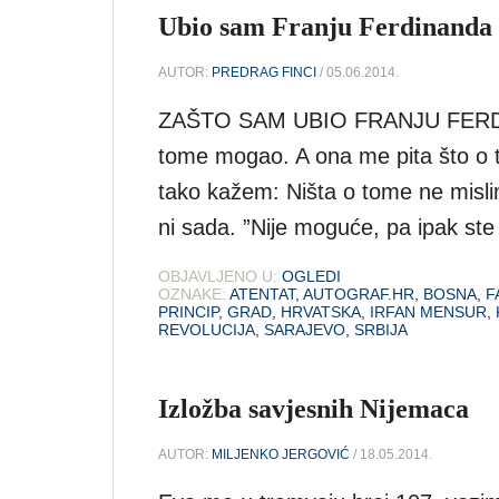
Ubio sam Franju Ferdinanda
AUTOR:
PREDRAG FINCI
/ 05.06.2014.
ZAŠTO SAM UBIO FRANJU FERDIN
tome mogao. A ona me pita što o 
tako kažem: Ništa o tome ne mislim
ni sada. ”Nije moguće, pa ipak ste u
OBJAVLJENO U:
OGLEDI
OZNAKE:
ATENTAT
,
AUTOGRAF.HR
,
BOSNA
,
F
PRINCIP
,
GRAD
,
HRVATSKA
,
IRFAN MENSUR
,
REVOLUCIJA
,
SARAJEVO
,
SRBIJA
Izložba savjesnih Nijemaca
AUTOR:
MILJENKO JERGOVIĆ
/ 18.05.2014.