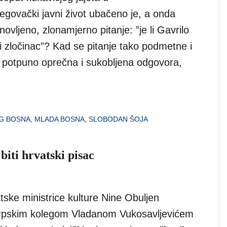
govački javni život ubačeno je, a onda
novljeno, zlonamjerno pitanje: ”je li Gavrilo
ili zločinac”? Kad se pitanje tako podmetne i
a potpuno oprečna i sukobljena odgovora,
G BOSNA
,
MLADA BOSNA
,
SLOBODAN ŠOJA
biti hrvatski pisac
tske ministrice kulture Nine Obuljen
srpskim kolegom Vladanom Vukosavljevićem