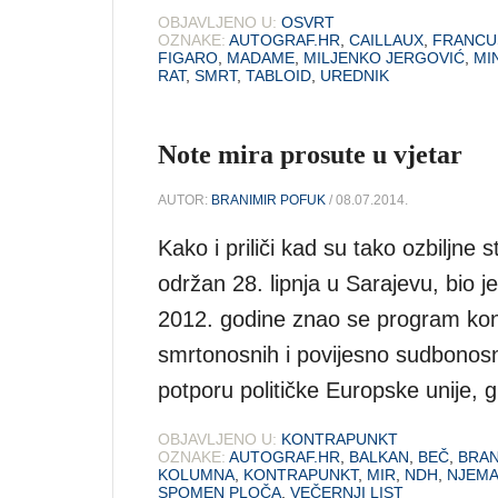
OBJAVLJENO U:
OSVRT
OZNAKE:
AUTOGRAF.HR
,
CAILLAUX
,
FRANCU
FIGARO
,
MADAME
,
MILJENKO JERGOVIĆ
,
MI
RAT
,
SMRT
,
TABLOID
,
UREDNIK
Note mira prosute u vjetar
AUTOR:
BRANIMIR POFUK
/ 08.07.2014.
Kako i priliči kad su tako ozbiljne 
održan 28. lipnja u Sarajevu, bio j
2012. godine znao se program kon
smrtonosnih i povijesno sudbonosn
potporu političke Europske unije, g
OBJAVLJENO U:
KONTRAPUNKT
OZNAKE:
AUTOGRAF.HR
,
BALKAN
,
BEČ
,
BRAN
KOLUMNA
,
KONTRAPUNKT
,
MIR
,
NDH
,
NJEM
SPOMEN PLOČA
,
VEČERNJI LIST