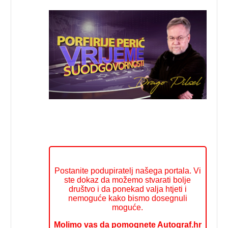
Postanite podupiratelj našega portala. Vi
ste dokaz da možemo stvarati bolje
društvo i da ponekad valja htjeti i
nemoguće kako bismo dosegnuli
moguće.
Molimo vas da pomognete Autograf.hr