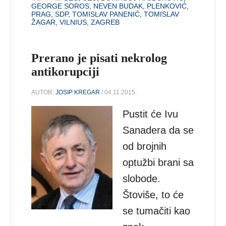
GEORGE SOROS
,
NEVEN BUDAK
,
PLENKOVIĆ
,
PRAG
,
SDP
,
TOMISLAV PANENIĆ
,
TOMISLAV
ŽAGAR
,
VILNIUS
,
ZAGREB
Prerano je pisati nekrolog
antikorupciji
AUTOR:
JOSIP KREGAR
/ 04.11.2015.
Pustit će Ivu
Sanadera da se
od brojnih
optužbi brani sa
slobode.
Štoviše, to će
se tumačiti kao