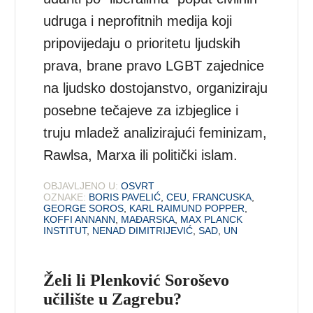
udruga i neprofitnih medija koji
pripovijedaju o prioritetu ljudskih
prava, brane pravo LGBT zajednice
na ljudsko dostojanstvo, organiziraju
posebne tečajeve za izbjeglice i
truju mladež analizirajući feminizam,
Rawlsa, Marxa ili politički islam.
OBJAVLJENO U:
OSVRT
OZNAKE:
BORIS PAVELIĆ
,
CEU
,
FRANCUSKA
,
GEORGE SOROS
,
KARL RAIMUND POPPER
,
KOFFI ANNANN
,
MAĐARSKA
,
MAX PLANCK
INSTITUT
,
NENAD DIMITRIJEVIĆ
,
SAD
,
UN
Želi li Plenković Soroševo
učilište u Zagrebu?