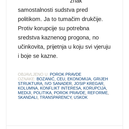
znak
samostalnosti sudstva pred
politikom. Ja to tumačim drukčije.
Protiv korupcije su potrebna
sredstva kaznenog progona, no
učinkovita, prijetnja u koju svi vjeruju
i boje se kazne.
OBJAVLJENO U:
POROK PRAVDE
OZNAKE:
BOZANIĆ
,
CEU
,
EKONOMIJA
,
GRIJEH
STRUKTURA
,
IVO SANADER
,
JOSIP KREGAR
,
KOLUMNA
,
KONFLIKT INTERESA
,
KORUPCIJA
,
MEDIJI
,
POLITIKA
,
POROK PRAVDE
,
REFORME
,
SKANDALI
,
TRANSPARENCY
,
USKOK