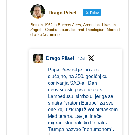
Drago Pilsel
Follow
Born in 1962 in Buenos Aires, Argentina. Lives in
Zagreb, Croatia. Journalist and Theologian. Married.
d.pilsel@zamir.net
Drago Pilsel
4 Jul
Papa Prevost je, nikako
slučajno, na 250. godišnjicu
osnivanja SAD-a i Dan
neovisnosti, posjetio otok
Lampedusu, simbolu, jer ga se
smatra "vratom Europe" za sve
one koji riskiraju život prelaskom
Mediterana. Lav je, inače,
migracijsku politiku Donalda
Trumpa nazvao "nehumanom".