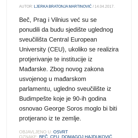
AUTOR:
LJERKA BRATONJA MARTINOVIĆ
/ 14.04.2017.
Beč, Prag i Vilnius već su se
ponudili da budu sjedište uglednog
sveučilišta Central European
University (CEU), ukoliko se realizira
protjerivanje te institucije iz
Mađarske. Zbog novog zakona
usvojenog u mađarskom
parlamentu, ugledno sveučilište iz
Budimpešte koje je 90-ih godina
osnovao George Soros moglo bi biti
protjerano iz te zemlje.
OBJAVLJENO U:
OSVRT
OZNAKE:
BEČ
,
CEU
,
DOMAGOJ HAJDUKOVIĆ
,