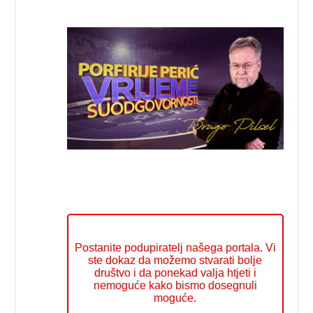
Postanite podupiratelj našega portala. Vi
ste dokaz da možemo stvarati bolje
društvo i da ponekad valja htjeti i
nemoguće kako bismo dosegnuli
moguće.