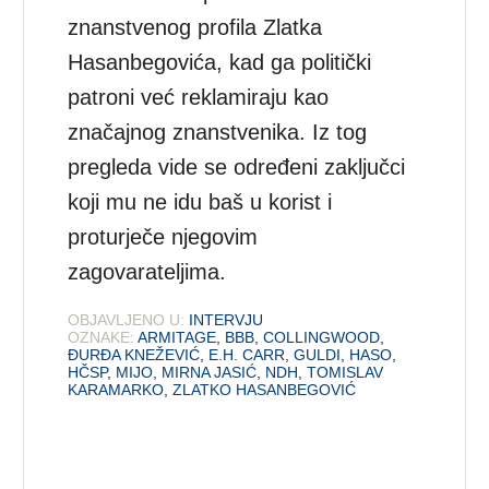
znanstvenog profila Zlatka
Hasanbegovića, kad ga politički
patroni već reklamiraju kao
značajnog znanstvenika. Iz tog
pregleda vide se određeni zaključci
koji mu ne idu baš u korist i
proturječe njegovim
zagovarateljima.
OBJAVLJENO U:
INTERVJU
OZNAKE:
ARMITAGE
,
BBB
,
COLLINGWOOD
,
ĐURĐA KNEŽEVIĆ
,
E.H. CARR
,
GULDI
,
HASO
,
HČSP
,
MIJO
,
MIRNA JASIĆ
,
NDH
,
TOMISLAV
KARAMARKO
,
ZLATKO HASANBEGOVIĆ