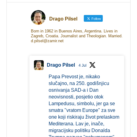
Drago Pilsel
Follow
Born in 1962 in Buenos Aires, Argentina. Lives in
Zagreb, Croatia. Journalist and Theologian. Married.
d.pilsel@zamir.net
Drago Pilsel
4 Jul
Papa Prevost je, nikako
slučajno, na 250. godišnjicu
osnivanja SAD-a i Dan
neovisnosti, posjetio otok
Lampedusu, simbolu, jer ga se
smatra "vratom Europe" za sve
one koji riskiraju život prelaskom
Mediterana. Lav je, inače,
migracijsku politiku Donalda