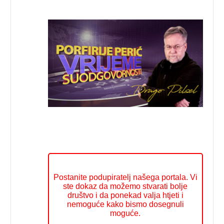
Postanite podupiratelj našega portala. Vi
ste dokaz da možemo stvarati bolje
društvo i da ponekad valja htjeti i
nemoguće kako bismo dosegnuli
moguće.