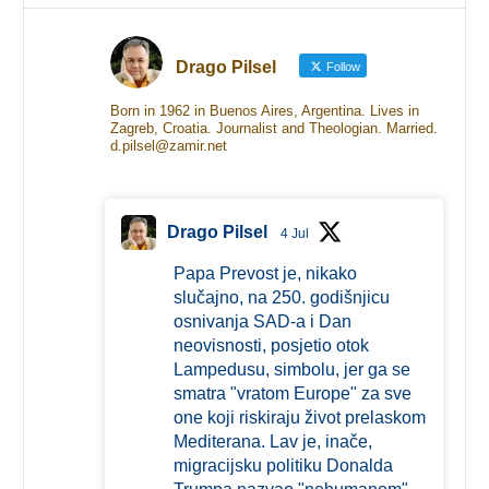
Drago Pilsel
Follow
Born in 1962 in Buenos Aires, Argentina. Lives in
Zagreb, Croatia. Journalist and Theologian. Married.
d.pilsel@zamir.net
Drago Pilsel
4 Jul
Papa Prevost je, nikako
slučajno, na 250. godišnjicu
osnivanja SAD-a i Dan
neovisnosti, posjetio otok
Lampedusu, simbolu, jer ga se
smatra "vratom Europe" za sve
one koji riskiraju život prelaskom
Mediterana. Lav je, inače,
migracijsku politiku Donalda