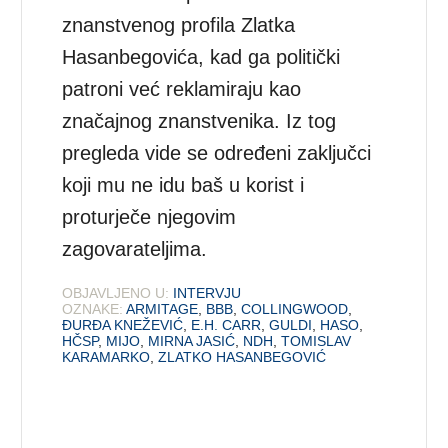
znanstvenog profila Zlatka
Hasanbegovića, kad ga politički
patroni već reklamiraju kao
značajnog znanstvenika. Iz tog
pregleda vide se određeni zaključci
koji mu ne idu baš u korist i
proturječe njegovim
zagovarateljima.
OBJAVLJENO U:
INTERVJU
OZNAKE:
ARMITAGE
,
BBB
,
COLLINGWOOD
,
ĐURĐA KNEŽEVIĆ
,
E.H. CARR
,
GULDI
,
HASO
,
HČSP
,
MIJO
,
MIRNA JASIĆ
,
NDH
,
TOMISLAV
KARAMARKO
,
ZLATKO HASANBEGOVIĆ