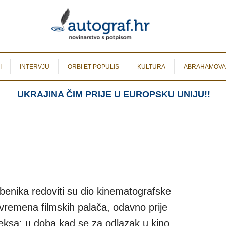
I
INTERVJU
ORBI ET POPULIS
KULTURA
ABRAHAMOVA
UKRAJINA ČIM PRIJE U EUROPSKU UNIJU!!
zbenika redoviti su dio kinematografske
 vremena filmskih palača, odavno prije
leksa: u doba kad se za odlazak u kino