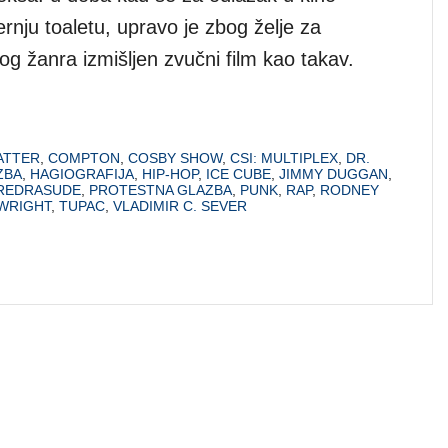
ernju toaletu, upravo je zbog želje za
g žanra izmišljen zvučni film kao takav.
ATTER
,
COMPTON
,
COSBY SHOW
,
CSI: MULTIPLEX
,
DR.
ZBA
,
HAGIOGRAFIJA
,
HIP-HOP
,
ICE CUBE
,
JIMMY DUGGAN
,
REDRASUDE
,
PROTESTNA GLAZBA
,
PUNK
,
RAP
,
RODNEY
WRIGHT
,
TUPAC
,
VLADIMIR C. SEVER