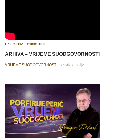
EKUMENA – ostale tribine
ARHIVA – VRIJEME SUODGOVORNOSTI
VRIJEME SUODGOVORNOSTI – ostale emisije