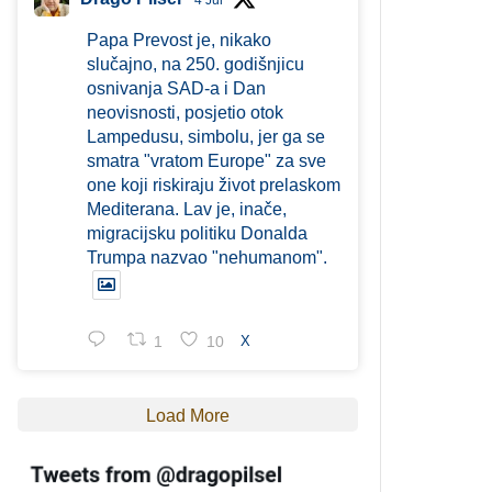
4 Jul
Papa Prevost je, nikako
slučajno, na 250. godišnjicu
osnivanja SAD-a i Dan
neovisnosti, posjetio otok
Lampedusu, simbolu, jer ga se
smatra "vratom Europe" za sve
one koji riskiraju život prelaskom
Mediterana. Lav je, inače,
migracijsku politiku Donalda
Trumpa nazvao "nehumanom".
1
10
X
Load More