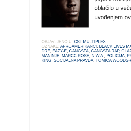
oblačilo u več
uvođenjem ovo
OBJAVLJENO U:
CSI: MULTIPLEX
OZNAKE:
AFROAMERIKANCI
,
BLACK LIVES M
DRE
,
EAZY-E
,
GANGSTA
,
GANGSTA RAP
,
GLA
MANINJE
,
MARCC ROSE
,
N.W.A.
,
POLICIJA
,
P
KING
,
SOCIJALNA PRAVDA
,
TOMICA WOODS-