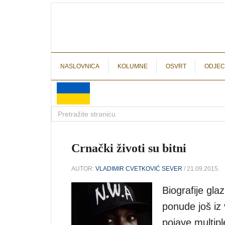
NASLOVNICA
KOLUMNE
OSVRT
ODJEC
Crnački životi su bitni
AUTOR:
VLADIMIR CVETKOVIĆ SEVER
/ 21.09.2015.
Biografije gla
ponude još iz
pojave multip