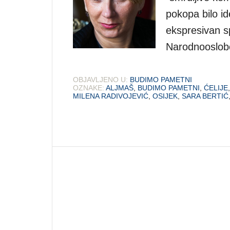
pokopa bilo id
ekspresivan s
Narodnooslobo
OBJAVLJENO U:
BUDIMO PAMETNI
OZNAKE:
ALJMAŠ
,
BUDIMO PAMETNI
,
ĆELIJE
MILENA RADIVOJEVIĆ
,
OSIJEK
,
SARA BERTIĆ