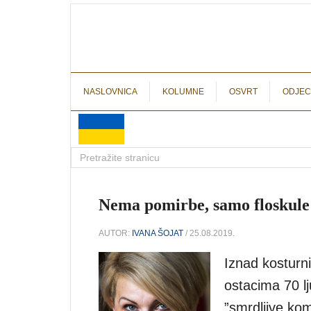
NASLOVNICA
KOLUMNE
OSVRT
ODJEC
Nema pomirbe, samo floskule
AUTOR:
IVANA ŠOJAT
/ 25.08.2019.
Iznad kosturn
ostacima 70 l
”smrdljive kom