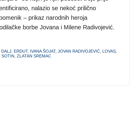
entificirano, nalazio se nekoć prilično
pomenik – prikaz narodnih heroja
dilačke borbe Jovana i Milene Radivojević.
,
DALJ
,
ERDUT
,
IVANA ŠOJAT
,
JOVAN RADIVOJEVIĆ
,
LOVAS
,
,
SOTIN
,
ZLATAN SREMAC