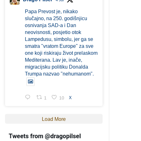
4 Jul
Papa Prevost je, nikako
slučajno, na 250. godišnjicu
osnivanja SAD-a i Dan
neovisnosti, posjetio otok
Lampedusu, simbolu, jer ga se
smatra "vratom Europe" za sve
one koji riskiraju život prelaskom
Mediterana. Lav je, inače,
migracijsku politiku Donalda
Trumpa nazvao "nehumanom".
1
10
X
Load More