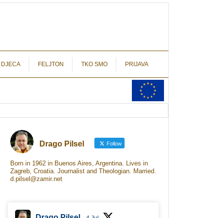
autograf.hr
novinarstvo s potpisom
 DJECA
FELJTON
TKO SMO
PRIJAVA
Drago Pilsel
Follow
Born in 1962 in Buenos Aires, Argentina. Lives in
Zagreb, Croatia. Journalist and Theologian. Married.
d.pilsel@zamir.net
Drago Pilsel