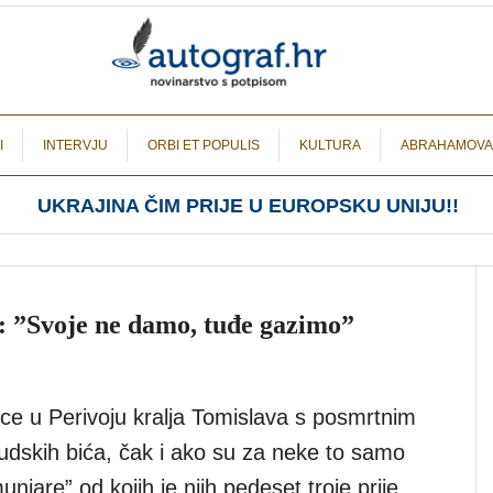
I
INTERVJU
ORBI ET POPULIS
KULTURA
ABRAHAMOVA
UKRAJINA ČIM PRIJE U EUROPSKU UNIJU!!
: ”Svoje ne damo, tuđe gazimo”
ice u Perivoju kralja Tomislava s posmrtnim
judskih bića, čak i ako su za neke to samo
unjare” od kojih je njih pedeset troje prije