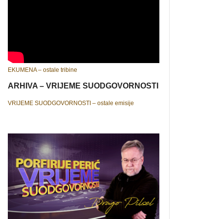
EKUMENA – ostale tribine
ARHIVA – VRIJEME SUODGOVORNOSTI
VRIJEME SUODGOVORNOSTI – ostale emisije