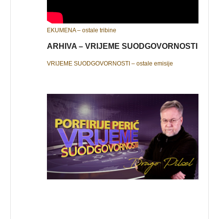
EKUMENA – ostale tribine
ARHIVA – VRIJEME SUODGOVORNOSTI
VRIJEME SUODGOVORNOSTI – ostale emisije