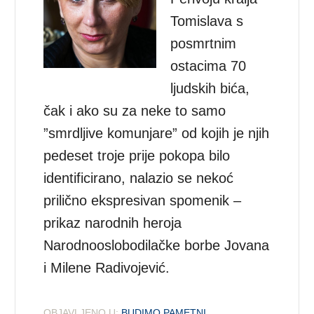
Tomislava s
posmrtnim
ostacima 70
ljudskih bića,
čak i ako su za neke to samo
”smrdljive komunjare” od kojih je njih
pedeset troje prije pokopa bilo
identificirano, nalazio se nekoć
prilično ekspresivan spomenik –
prikaz narodnih heroja
Narodnooslobodilačke borbe Jovana
i Milene Radivojević.
OBJAVLJENO U:
BUDIMO PAMETNI