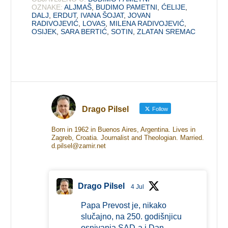
OZNAKE:
ALJMAŠ
,
BUDIMO PAMETNI
,
ĆELIJE
,
DALJ
,
ERDUT
,
IVANA ŠOJAT
,
JOVAN
RADIVOJEVIĆ
,
LOVAS
,
MILENA RADIVOJEVIĆ
,
OSIJEK
,
SARA BERTIĆ
,
SOTIN
,
ZLATAN SREMAC
Drago Pilsel
Follow
Born in 1962 in Buenos Aires, Argentina. Lives in
Zagreb, Croatia. Journalist and Theologian. Married.
d.pilsel@zamir.net
Drago Pilsel
4 Jul
Papa Prevost je, nikako
slučajno, na 250. godišnjicu
osnivanja SAD-a i Dan