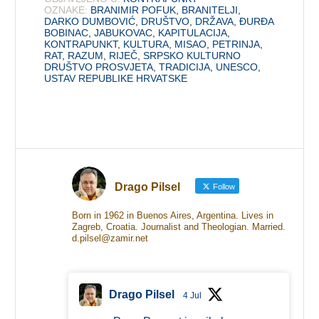
OZNAKE:
BRANIMIR POFUK
,
BRANITELJI
,
DARKO DUMBOVIĆ
,
DRUŠTVO
,
DRŽAVA
,
ĐURĐA
BOBINAC
,
JABUKOVAC
,
KAPITULACIJA
,
KONTRAPUNKT
,
KULTURA
,
MISAO
,
PETRINJA
,
RAT
,
RAZUM
,
RIJEČ
,
SRPSKO KULTURNO
DRUŠTVO PROSVJETA
,
TRADICIJA
,
UNESCO
,
USTAV REPUBLIKE HRVATSKE
Drago Pilsel
Follow
Born in 1962 in Buenos Aires, Argentina. Lives in
Zagreb, Croatia. Journalist and Theologian. Married.
d.pilsel@zamir.net
Drago Pilsel
4 Jul