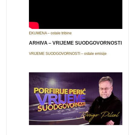
EKUMENA – ostale tribine
ARHIVA – VRIJEME SUODGOVORNOSTI
VRIJEME SUODGOVORNOSTI – ostale emisije