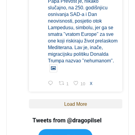
Papa Prevost je, nikako
slučajno, na 250. godišnjicu
osnivanja SAD-a i Dan
neovisnosti, posjetio otok
Lampedusu, simbolu, jer ga se
smatra "vratom Europe" za sve
one koji riskiraju život prelaskom
Mediterana. Lav je, inače,
migracijsku politiku Donalda
Trumpa nazvao "nehumanom".
1
10
X
Load More