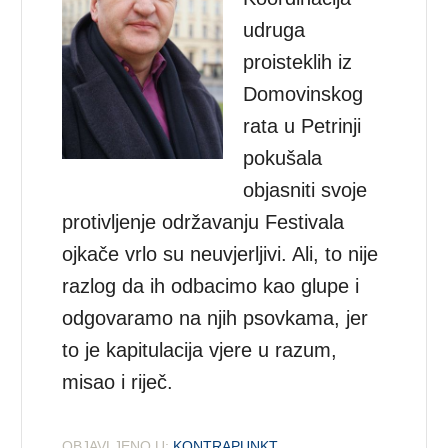
udruga
proisteklih iz
Domovinskog
rata u Petrinji
pokušala
objasniti svoje
protivljenje održavanju Festivala
ojkače vrlo su neuvjerljivi. Ali, to nije
razlog da ih odbacimo kao glupe i
odgovaramo na njih psovkama, jer
to je kapitulacija vjere u razum,
misao i riječ.
OBJAVLJENO U:
KONTRAPUNKT