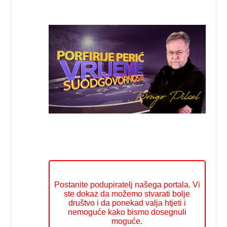
Postanite podupiratelj našega portala. Vi
ste dokaz da možemo stvarati bolje
društvo i da ponekad valja htjeti i
nemoguće kako bismo dosegnuli
moguće.