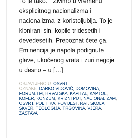
To je tako. Živimo u vremenu
eksplicitnog nacionalizma i
nacionalizma iz koristoljublja. To je
klonirani sin, kopile tridesetih i
devedesetih. Prepoznat ćete ga.
Eminencija je napola podignute
glave, ukočenog vrata i zuri negdje
u desno – u […]
OBJAVLJENO U:
OSVRT
OZNAKE:
DARKO VIDOVIĆ
,
DOMOVINA
,
FORUM.TM
,
HRVATSKA
,
KAPITAL
,
KAPTOL
,
KOFER
,
KONZUM
,
KRIŽNI PUT
,
NACIONALIZAM
,
OSVRT
,
POLITIKA
,
POVIJEST
,
RAT
,
ŠKOLA
,
ŠKVER
,
TEOLOGIJA
,
TRGOVINA
,
VJERA
,
ZASTAVA