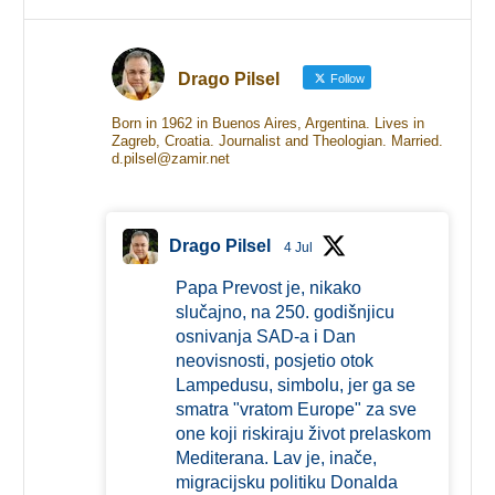
Drago Pilsel
Follow
Born in 1962 in Buenos Aires, Argentina. Lives in
Zagreb, Croatia. Journalist and Theologian. Married.
d.pilsel@zamir.net
Drago Pilsel
4 Jul
Papa Prevost je, nikako
slučajno, na 250. godišnjicu
osnivanja SAD-a i Dan
neovisnosti, posjetio otok
Lampedusu, simbolu, jer ga se
smatra "vratom Europe" za sve
one koji riskiraju život prelaskom
Mediterana. Lav je, inače,
migracijsku politiku Donalda