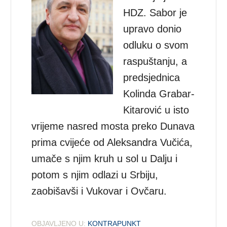
HDZ. Sabor je
upravo donio
odluku o svom
raspuštanju, a
predsjednica
Kolinda Grabar-
Kitarović u isto
vrijeme nasred mosta preko Dunava
prima cvijeće od Aleksandra Vučića,
umače s njim kruh u sol u Dalju i
potom s njim odlazi u Srbiju,
zaobišavši i Vukovar i Ovčaru.
OBJAVLJENO U:
KONTRAPUNKT