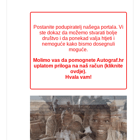
Postanite podupiratelj našega portala. Vi
ste dokaz da možemo stvarati bolje
društvo i da ponekad valja htjeti i
nemoguće kako bismo dosegnuli
moguće.
Molimo vas da pomognete Autograf.hr
uplatom priloga na naš račun (kliknite
ovdje).
Hvala vam!