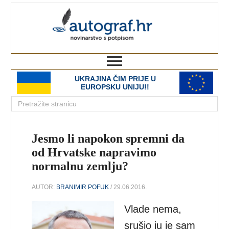
autograf.hr
novinarstvo s potpisom
UKRAJINA ČIM PRIJE U
EUROPSKU UNIJU!!
Jesmo li napokon spremni da
od Hrvatske napravimo
normalnu zemlju?
AUTOR:
BRANIMIR POFUK
/ 29.06.2016.
Vlade nema,
srušio ju je sam