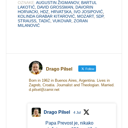
OZNAKE:
AUGUSTIN ŽIGMANOV
,
BARTUL
LAKOTIĆ
,
DAVID GROSSMAN
,
DAVORIN
HORVACKI
,
HDZ
,
HRVATSKA
,
IVO JOSIPOVIĆ
,
KOLINDA GRABAR KITAROVIĆ
,
MOZART
,
SDP
,
STRAUSS
,
TADIĆ
,
VUKOVAR
,
ZORAN
MILANOVIĆ
Drago Pilsel
Follow
Born in 1962 in Buenos Aires, Argentina. Lives in
Zagreb, Croatia. Journalist and Theologian. Married.
d.pilsel@zamir.net
Drago Pilsel
4 Jul
Papa Prevost je, nikako