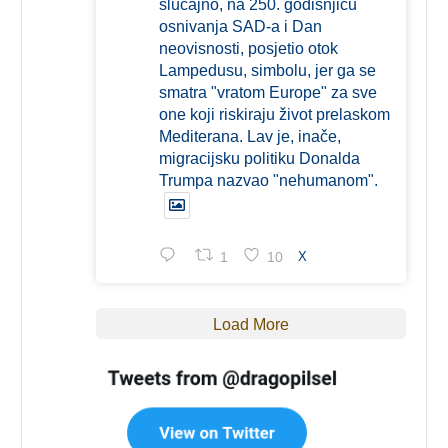
slučajno, na 250. godišnjicu
osnivanja SAD-a i Dan
neovisnosti, posjetio otok
Lampedusu, simbolu, jer ga se
smatra "vratom Europe" za sve
one koji riskiraju život prelaskom
Mediterana. Lav je, inače,
migracijsku politiku Donalda
Trumpa nazvao "nehumanom".
1
10
X
Load More