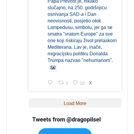
Papa Prevost je, nikako
slučajno, na 250. godišnjicu
osnivanja SAD-a i Dan
neovisnosti, posjetio otok
Lampedusu, simbolu, jer ga se
smatra "vratom Europe" za sve
one koji riskiraju život prelaskom
Mediterana. Lav je, inače,
migracijsku politiku Donalda
Trumpa nazvao "nehumanom".
1
10
X
Load More