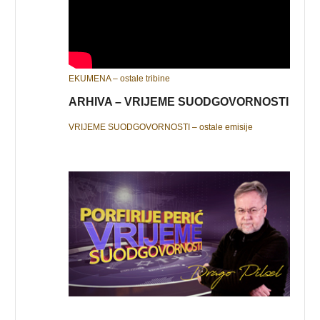
EKUMENA – ostale tribine
ARHIVA – VRIJEME SUODGOVORNOSTI
VRIJEME SUODGOVORNOSTI – ostale emisije