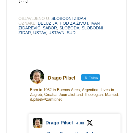
OBJAVLJENO U:
SLOBODNI ZIDAR
OZNAKE:
DELUZIJA
,
HOD ZA ŽIVOT
,
IVAN
ZIDAREVIĆ
,
SABOR
,
SLOBODA
,
SLOBODNI
ZIDAR
,
USTAV
,
USTAVNI SUD
Drago Pilsel
Follow
Born in 1962 in Buenos Aires, Argentina. Lives in
Zagreb, Croatia. Journalist and Theologian. Married.
d.pilsel@zamir.net
Drago Pilsel
4 Jul