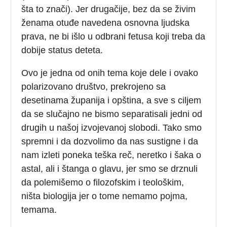
šta to znači). Jer drugačije, bez da se živim
ženama otuđe navedena osnovna ljudska
prava, ne bi išlo u odbrani fetusa koji treba da
dobije status deteta.
Ovo je jedna od onih tema koje dele i ovako
polarizovano društvo, prekrojeno sa
desetinama županija i opština, a sve s ciljem
da se slučajno ne bismo separatisali jedni od
drugih u našoj izvojevanoj slobodi. Tako smo
spremni i da dozvolimo da nas sustigne i da
nam izleti poneka teška reč, neretko i šaka o
astal, ali i štanga o glavu, jer smo se drznuli
da polemišemo o filozofskim i teološkim,
ništa biologija jer o tome nemamo pojma,
temama.