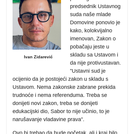
predsednik Ustavnog
suda naše mlade
Domovine ponovio je
kako, kolokvijalno
imenovan, Zakon o
pobačaju jeste u
skladu sa Ustavom i
Ivan Zidarević
da nije protivustavan.
”Ustavni sud je
ocijenio da je postojeći zakon u skladu s
Ustavom. Nema zakonske zabrane prekida
trudnoće i nema referenduma. Treba se
donijeti novi zakon, treba se donijeti
edukacijski dio, Sabor to nije učinio, to je
narušavanje vladavine prava”.
Ovo bi trebao da bude početak, ali i kraj bilo