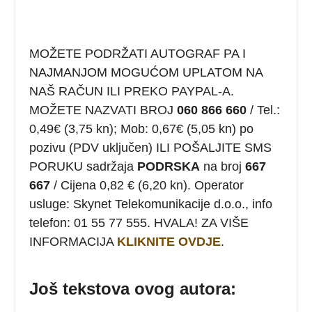
MOŽETE PODRŽATI AUTOGRAF PA I
NAJMANJOM MOGUĆOM UPLATOM NA
NAŠ RAČUN ILI PREKO PAYPAL-A.
MOŽETE NAZVATI BROJ
060 866 660
/ Tel.:
0,49€ (3,75 kn); Mob: 0,67€ (5,05 kn) po
pozivu (PDV uključen) ILI POŠALJITE SMS
PORUKU sadržaja
PODRSKA
na broj
667
667
/ Cijena 0,82 € (6,20 kn). Operator
usluge: Skynet Telekomunikacije d.o.o., info
telefon: 01 55 77 555. HVALA! ZA VIŠE
INFORMACIJA
KLIKNITE OVDJE
.
Još tekstova ovog autora: