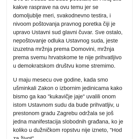
kakve rasprave na ovu temu jer se
domoljublje meri, svakodnevno testira, i
nivoom poštovanja pravnog poretka čiji je
upravo Ustavni sud glavni čuvar. Sve ostalo,
nepoštovanje odluka Ustavnog suda, jeste
izuzetna mržnja prema Domovini, mržnja
prema svemu hrvatskome te nije prihvatljivo
u demokratskom društvu kome stremimo.
U maju mesecu ove godine, kada smo
ušminkali Zakon o izbornim jedinicama kako
bismo ga kao ”kukavičje jaje” uvalili onom
istom Ustavnom sudu da bude prihvatljiv, u
prestonom gradu Zagrebu održala se još
jedna manifestacija slobodnih građana, ko je
koliko u dužničkom ropstvu nije izneto, ”Hod
za život”.