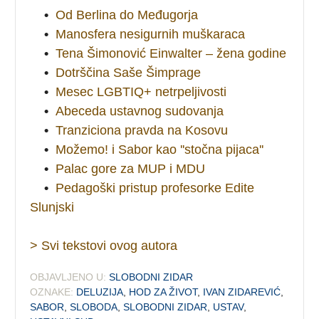
•
Od Berlina do Međugorja
•
Manosfera nesigurnih muškaraca
•
Tena Šimonović Einwalter – žena godine
•
Dotrščina Saše Šimprage
•
Mesec LGBTIQ+ netrpeljivosti
•
Abeceda ustavnog sudovanja
•
Tranziciona pravda na Kosovu
•
Možemo! i Sabor kao ''stočna pijaca''
•
Palac gore za MUP i MDU
•
Pedagoški pristup profesorke Edite
Slunjski
> Svi tekstovi ovog autora
OBJAVLJENO U:
SLOBODNI ZIDAR
OZNAKE:
DELUZIJA
,
HOD ZA ŽIVOT
,
IVAN ZIDAREVIĆ
,
SABOR
,
SLOBODA
,
SLOBODNI ZIDAR
,
USTAV
,