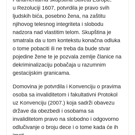
u Rezoluciji 1607,
potvrdila je pravo svih
ljudskih bića, posebno žena, na zaštitu
njihovog telesnog integriteta i slobodu
nadzora nad vlastitim telom. Skupština je
smatrala da u tom kontekstu konačna odluka
o tome pobaciti ili ne treba da bude stvar
pojedine žene te je pozvala zemlje članice na
dekriminalizaciju pobačaja u razumnim
gestacijskim granicama.
Domovina je potvrdila i Konvenciju o pravima
osoba sa invaliditetom i fakultativni Protokol
uz Konvenciju (2007.) koja sadrži obavezu
države da obezbedi i osobama sa
invaliditetom pravo na slobodno i odgovorno
odlučivanje o broju dece i o tome kada će ih