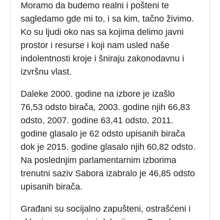
Moramo da budemo realni i pošteni te
sagledamo gde mi to, i sa kim, tačno živimo.
Ko su ljudi oko nas sa kojima delimo javni
prostor i resurse i koji nam usled naše
indolentnosti kroje i šniraju zakonodavnu i
izvršnu vlast.
Daleke 2000. godine na izbore je izašlo
76,53 odsto birača, 2003. godine njih 66,83
odsto, 2007. godine 63,41 odsto, 2011.
godine glasalo je 62 odsto upisanih birača
dok je 2015. godine glasalo njih 60,82 odsto.
Na poslednjim parlamentarnim izborima
trenutni saziv Sabora izabralo je 46,85 odsto
upisanih birača.
Građani su socijalno zapušteni, ostrašćeni i