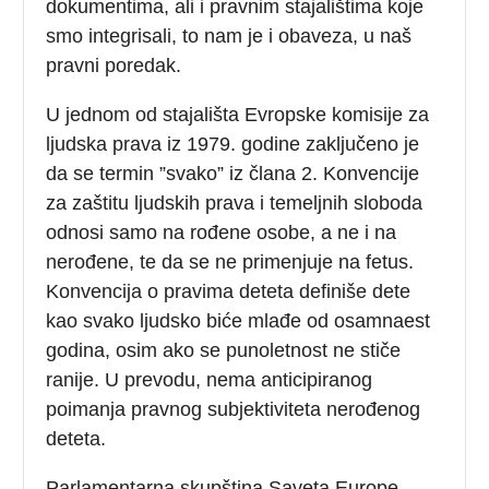
dokumentima, ali i pravnim stajalištima koje
smo integrisali, to nam je i obaveza, u naš
pravni poredak.
U jednom od stajališta Evropske komisije za
ljudska prava iz 1979. godine zaključeno je
da se termin ”svako” iz člana 2. Konvencije
za zaštitu ljudskih prava i temeljnih sloboda
odnosi samo na rođene osobe, a ne i na
nerođene, te da se ne primenjuje na fetus.
Konvencija o pravima deteta definiše dete
kao svako ljudsko biće mlađe od osamnaest
godina, osim ako se punoletnost ne stiče
ranije. U prevodu, nema anticipiranog
poimanja pravnog subjektiviteta nerođenog
deteta.
Parlamentarna skupština Saveta Europe,