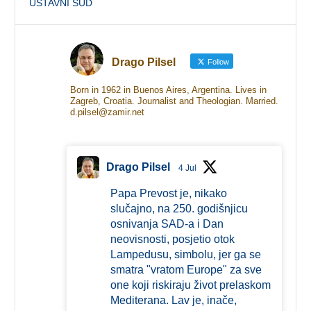
USTAVNI SUD
Drago Pilsel
Follow
Born in 1962 in Buenos Aires, Argentina. Lives in
Zagreb, Croatia. Journalist and Theologian. Married.
d.pilsel@zamir.net
Drago Pilsel
4 Jul
Papa Prevost je, nikako
slučajno, na 250. godišnjicu
osnivanja SAD-a i Dan
neovisnosti, posjetio otok
Lampedusu, simbolu, jer ga se
smatra "vratom Europe" za sve
one koji riskiraju život prelaskom
Mediterana. Lav je, inače,