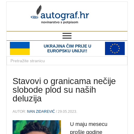
autograf.hr
novinarstvo s potpisom
UKRAJINA ČIM PRIJE U
EUROPSKU UNIJU!!
Stavovi o granicama nečije
slobode plod su naših
deluzija
AUTOR:
IVAN ZIDAREVIĆ
/ 29.05.2023.
U maju mesecu
prošle godine