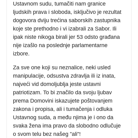
Ustavnom sudu, tumačiti nam granice
ljudskih prava i sloboda, isključivo je rezultat
dogovora dviju trećina saborskih zastupnika
koje ste prethodno i vi izabrali za Sabor. Ili
ipak niste nikoga birali jer 53 odsto građana
nije izašlo na poslednje parlamentarne
izbore.
Za sve one koji su neznalice, neki usled
manipulacije, odsustva zdravlja ili iz inata,
najveći vid domoljublja jeste ustavni
patriotizam. To bi značilo da svoju ljubav
prema Domovini iskazujete poštovanjem
zakona i propisa, ali i tumačenja i odluka
Ustavnog suda, a među njima je i ono da
svaka žena ima pravo da slobodno odlučuje
o svom telu bez našeg ”ali”!