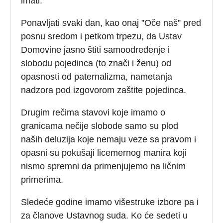
imati.
Ponavljati svaki dan, kao onaj ”Oče naš” pred
posnu sredom i petkom trpezu, da Ustav
Domovine jasno štiti samoodređenje i
slobodu pojedinca (to znači i ženu) od
opasnosti od paternalizma, nametanja
nadzora pod izgovorom zaštite pojedinca.
Drugim rečima stavovi koje imamo o
granicama nečije slobode samo su plod
naših deluzija koje nemaju veze sa pravom i
opasni su pokušaji licemernog manira koji
nismo spremni da primenjujemo na ličnim
primerima.
Sledeće godine imamo višestruke izbore pa i
za članove Ustavnog suda. Ko će sedeti u