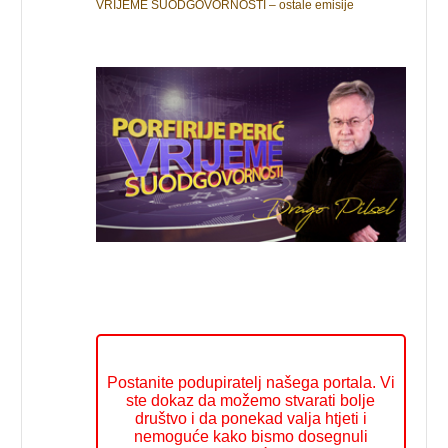
VRIJEME SUODGOVORNOSTI – ostale emisije
Postanite podupiratelj našega portala. Vi
ste dokaz da možemo stvarati bolje
društvo i da ponekad valja htjeti i
nemoguće kako bismo dosegnuli