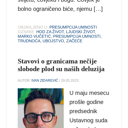
bolno ograničeno biće, njemu […]
OBJAVLJENO U:
PRESUMPCIJA UMNOSTI
OZNAKE:
HOD ZA ŽIVOT
,
LJUDSKI ŽIVOT
,
MARKO VUČETIĆ
,
PRESUMPCIJA UMNOSTI
,
TRUDNOĆA
,
UBOJSTVO
,
ZAČEĆE
Stavovi o granicama nečije
slobode plod su naših deluzija
AUTOR:
IVAN ZIDAREVIĆ
/ 29.05.2023.
U maju mesecu
prošle godine
predsednik
Ustavnog suda