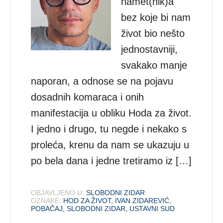
namet(nik)a
bez koje bi nam
život bio nešto
jednostavniji,
svakako manje
naporan, a odnose se na pojavu
dosadnih komaraca i onih
manifestacija u obliku Hoda za život.
I jedno i drugo, tu negde i nekako s
proleća, krenu da nam se ukazuju u
po bela dana i jedne tretiramo iz […]
OBJAVLJENO U:
SLOBODNI ZIDAR
OZNAKE:
HOD ZA ŽIVOT
,
IVAN ZIDAREVIĆ
,
POBAČAJ
,
SLOBODNI ZIDAR
,
USTAVNI SUD