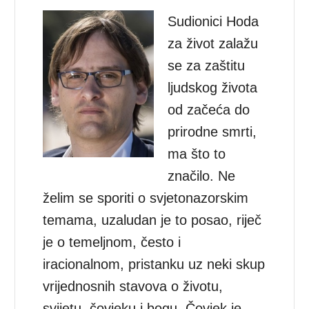
Sudionici Hoda
za život zalažu
se za zaštitu
ljudskog života
od začeća do
prirodne smrti,
ma što to
značilo. Ne
želim se sporiti o svjetonazorskim
temama, uzaludan je to posao, riječ
je o temeljnom, često i
iracionalnom, pristanku uz neki skup
vrijednosnih stavova o životu,
svijetu, čovjeku i bogu. Čovjek je