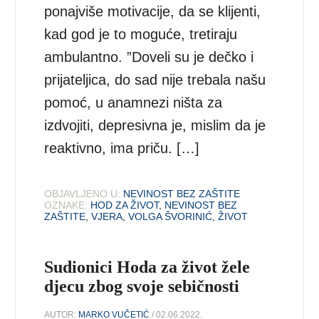
ponajviše motivacije, da se klijenti,
kad god je to moguće, tretiraju
ambulantno. ”Doveli su je dečko i
prijateljica, do sad nije trebala našu
pomoć, u anamnezi ništa za
izdvojiti, depresivna je, mislim da je
reaktivno, ima priču. […]
OBJAVLJENO U:
NEVINOST BEZ ZAŠTITE
OZNAKE:
HOD ZA ŽIVOT
,
NEVINOST BEZ
ZAŠTITE
,
VJERA
,
VOLGA ŠVORINIĆ
,
ŽIVOT
Sudionici Hoda za život žele
djecu zbog svoje sebičnosti
AUTOR:
MARKO VUČETIĆ
/ 02.06.2022.