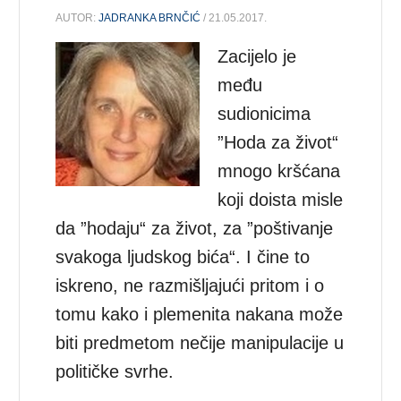
AUTOR:
JADRANKA BRNČIĆ
/ 21.05.2017.
Zacijelo je
među
sudionicima
”Hoda za život“
mnogo kršćana
koji doista misle
da ”hodaju“ za život, za ”poštivanje
svakoga ljudskog bića“. I čine to
iskreno, ne razmišljajući pritom i o
tomu kako i plemenita nakana može
biti predmetom nečije manipulacije u
političke svrhe.