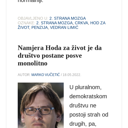
normalniji.
OBJAVLJENO U:
2. STRANA MOZGA
OZNAKE:
2. STRANA MOZGA
,
CRKVA
,
HOD ZA
ŽIVOT
,
PENZIJA
,
VEDRAN LIMIĆ
Namjera Hoda za život je da
društvo postane posve
monolitno
AUTOR:
MARKO VUČETIĆ
/ 18.05.2022.
U pluralnom,
demokratskom
društvu ne
postoji strah od
drugih, pa,