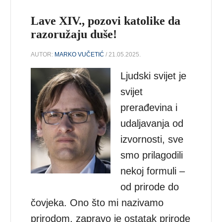
Lave XIV., pozovi katolike da
razoružaju duše!
AUTOR:
MARKO VUČETIĆ
/ 21.05.2025.
Ljudski svijet je
svijet
prerađevina i
udaljavanja od
izvornosti, sve
smo prilagodili
nekoj formuli –
od prirode do
čovjeka. Ono što mi nazivamo
prirodom, zapravo je ostatak prirode