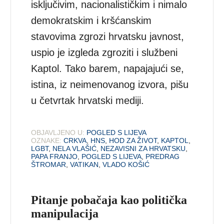
isključivim, nacionalističkim i nimalo
demokratskim i kršćanskim
stavovima zgrozi hrvatsku javnost,
uspio je izgleda zgroziti i službeni
Kaptol. Tako barem, napajajući se,
istina, iz neimenovanog izvora, pišu
u četvrtak hrvatski mediji.
OBJAVLJENO U:
POGLED S LIJEVA
OZNAKE:
CRKVA
,
HNS
,
HOD ZA ŽIVOT
,
KAPTOL
,
LGBT
,
NELA VLAŠIĆ
,
NEZAVISNI ZA HRVATSKU
,
PAPA FRANJO
,
POGLED S LIJEVA
,
PREDRAG
ŠTROMAR
,
VATIKAN
,
VLADO KOŠIĆ
Pitanje pobačaja kao politička
manipulacija