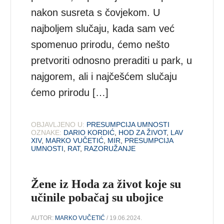
nakon susreta s čovjekom. U
najboljem slučaju, kada sam već
spomenuo prirodu, ćemo nešto
pretvoriti odnosno preraditi u park, u
najgorem, ali i najčešćem slučaju
ćemo prirodu […]
OBJAVLJENO U:
PRESUMPCIJA UMNOSTI
OZNAKE:
DARIO KORDIĆ
,
HOD ZA ŽIVOT
,
LAV
XIV
,
MARKO VUČETIĆ
,
MIR
,
PRESUMPCIJA
UMNOSTI
,
RAT
,
RAZORUŽANJE
Žene iz Hoda za život koje su
učinile pobačaj su ubojice
AUTOR:
MARKO VUČETIĆ
/ 19.06.2024.