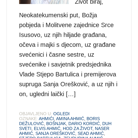
Život biraj,
Neokatekumenski put, Božja
pobjeda i Molitvene zajednice Srce
Isusovo, uz njih hiljade građana,
očeva i majki s djecom, uz građane
svećenici i časne sestre, uz
svećenike i savjetnik predsjednika
Vlade Stjepo Bartulica i premijerova
supruga Sanja Orešković, a uz njih i
on, ugledni laički […]
OBJAVLJENO U:
OGLEDI
OZNAKE:
AHMIĆI
,
AMINA AHMIĆ
,
BORIS
DEŽULOVIĆ
,
BOŠNJAK
,
DARIO KORDIĆ
,
DUH
SVETI
,
ELVIS AHMIĆ
,
HOD ZA ŽIVOT
,
NASER
AHMIĆ
,
SANJA OREŠKOVIĆ
,
SEAD AHMIĆ
,