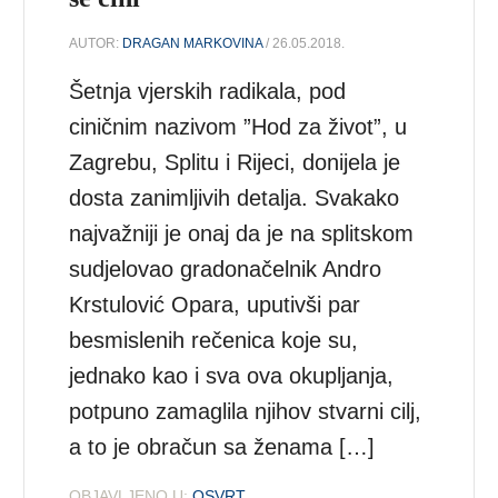
AUTOR:
DRAGAN MARKOVINA
/ 26.05.2018.
Šetnja vjerskih radikala, pod
ciničnim nazivom ”Hod za život”, u
Zagrebu, Splitu i Rijeci, donijela je
dosta zanimljivih detalja. Svakako
najvažniji je onaj da je na splitskom
sudjelovao gradonačelnik Andro
Krstulović Opara, uputivši par
besmislenih rečenica koje su,
jednako kao i sva ova okupljanja,
potpuno zamaglila njihov stvarni cilj,
a to je obračun sa ženama […]
OBJAVLJENO U:
OSVRT