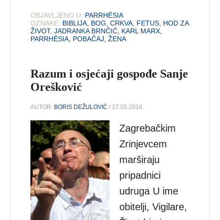
OBJAVLJENO U:
PARRHĒSIA
OZNAKE:
BIBLIJA
,
BOG
,
CRKVA
,
FETUS
,
HOD ZA
ŽIVOT
,
JADRANKA BRNČIĆ
,
KARL MARX
,
PARRHĒSIA
,
POBAČAJ
,
ŽENA
Razum i osjećaji gospođe Sanje
Orešković
AUTOR:
BORIS DEŽULOVIĆ
/ 27.05.2016.
Zagrebačkim
Zrinjevcem
marširaju
pripadnici
udruga U ime
obitelji, Vigilare,