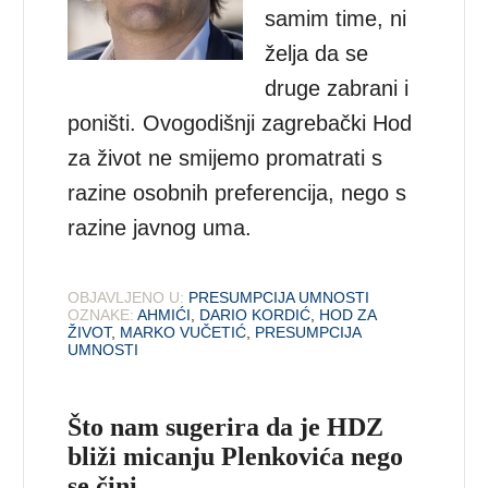
samim time, ni
želja da se
druge zabrani i
poništi. Ovogodišnji zagrebački Hod
za život ne smijemo promatrati s
razine osobnih preferencija, nego s
razine javnog uma.
OBJAVLJENO U:
PRESUMPCIJA UMNOSTI
OZNAKE:
AHMIĆI
,
DARIO KORDIĆ
,
HOD ZA
ŽIVOT
,
MARKO VUČETIĆ
,
PRESUMPCIJA
UMNOSTI
Što nam sugerira da je HDZ
bliži micanju Plenkovića nego
se čini