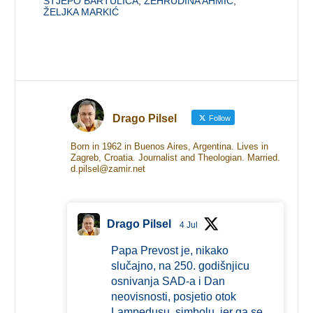
STJEPO BARTULICA
,
ZEHRUDINA AHMIĆ
,
ŽELJKA MARKIĆ
Drago Pilsel
Follow
Born in 1962 in Buenos Aires, Argentina. Lives in
Zagreb, Croatia. Journalist and Theologian. Married.
d.pilsel@zamir.net
Drago Pilsel
4 Jul
Papa Prevost je, nikako
slučajno, na 250. godišnjicu
osnivanja SAD-a i Dan
neovisnosti, posjetio otok
Lampedusu, simbolu, jer ga se