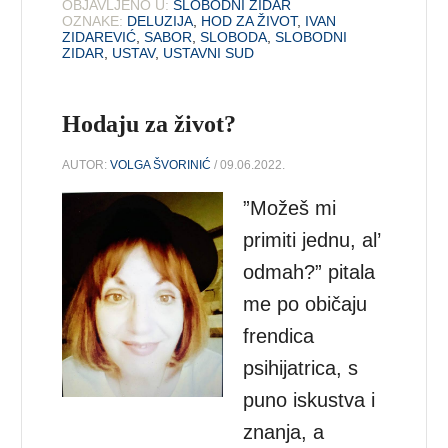
OBJAVLJENO U:
SLOBODNI ZIDAR
OZNAKE:
DELUZIJA
,
HOD ZA ŽIVOT
,
IVAN
ZIDAREVIĆ
,
SABOR
,
SLOBODA
,
SLOBODNI
ZIDAR
,
USTAV
,
USTAVNI SUD
Hodaju za život?
AUTOR:
VOLGA ŠVORINIĆ
/ 09.06.2022.
”Možeš mi
primiti jednu, al’
odmah?” pitala
me po običaju
frendica
psihijatrica, s
puno iskustva i
znanja, a