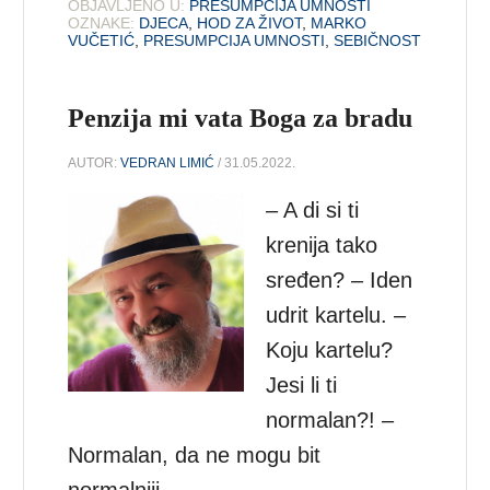
OBJAVLJENO U:
PRESUMPCIJA UMNOSTI
OZNAKE:
DJECA
,
HOD ZA ŽIVOT
,
MARKO
VUČETIĆ
,
PRESUMPCIJA UMNOSTI
,
SEBIČNOST
Penzija mi vata Boga za bradu
AUTOR:
VEDRAN LIMIĆ
/ 31.05.2022.
– A di si ti
krenija tako
sređen? – Iden
udrit kartelu. –
Koju kartelu?
Jesi li ti
normalan?! –
Normalan, da ne mogu bit