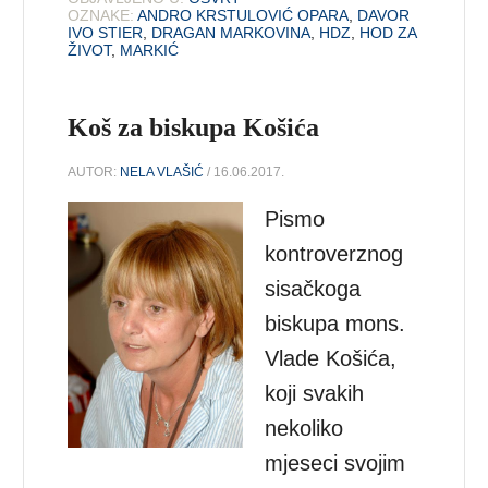
OZNAKE:
ANDRO KRSTULOVIĆ OPARA
,
DAVOR
IVO STIER
,
DRAGAN MARKOVINA
,
HDZ
,
HOD ZA
ŽIVOT
,
MARKIĆ
Koš za biskupa Košića
AUTOR:
NELA VLAŠIĆ
/ 16.06.2017.
Pismo
kontroverznog
sisačkoga
biskupa mons.
Vlade Košića,
koji svakih
nekoliko
mjeseci svojim