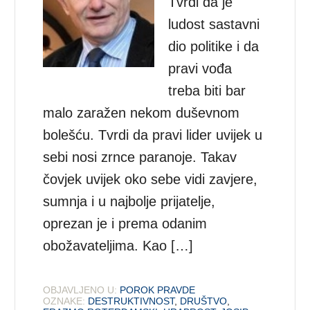
Tvrdi da je
ludost sastavni
dio politike i da
pravi vođa
treba biti bar
malo zaražen nekom duševnom
bolešću. Tvrdi da pravi lider uvijek u
sebi nosi zrnce paranoje. Takav
čovjek uvijek oko sebe vidi zavjere,
sumnja i u najbolje prijatelje,
oprezan je i prema odanim
obožavateljima. Kao […]
OBJAVLJENO U:
POROK PRAVDE
OZNAKE:
DESTRUKTIVNOST
,
DRUŠTVO
,