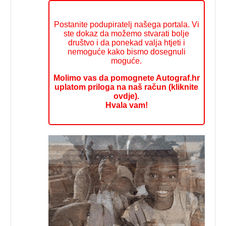
Postanite podupiratelj našega portala. Vi
ste dokaz da možemo stvarati bolje
društvo i da ponekad valja htjeti i
nemoguće kako bismo dosegnuli
moguće.
Molimo vas da pomognete Autograf.hr
uplatom priloga na naš račun (kliknite
ovdje).
Hvala vam!