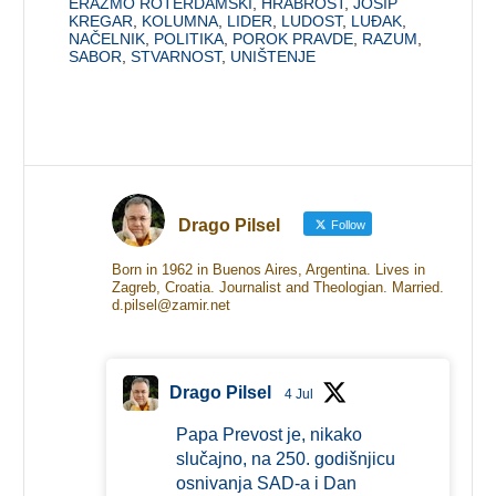
ERAZMO ROTERDAMSKI
,
HRABROST
,
JOSIP
KREGAR
,
KOLUMNA
,
LIDER
,
LUDOST
,
LUĐAK
,
NAČELNIK
,
POLITIKA
,
POROK PRAVDE
,
RAZUM
,
SABOR
,
STVARNOST
,
UNIŠTENJE
Drago Pilsel
Follow
Born in 1962 in Buenos Aires, Argentina. Lives in
Zagreb, Croatia. Journalist and Theologian. Married.
d.pilsel@zamir.net
Drago Pilsel
4 Jul
Papa Prevost je, nikako
slučajno, na 250. godišnjicu
osnivanja SAD-a i Dan