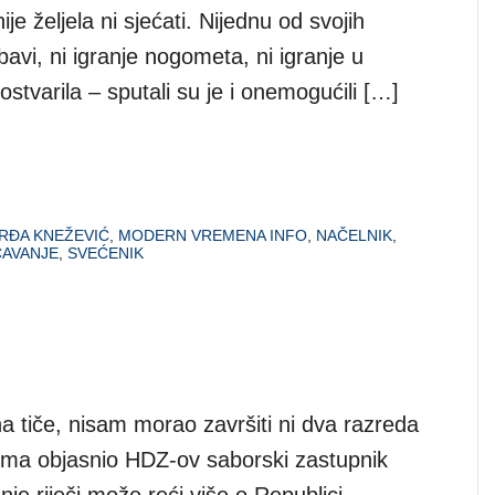
je željela ni sjećati. Nijednu od svojih
ubavi, ni igranje nogometa, ni igranje u
 ostvarila – sputali su je i onemogućili […]
RĐA KNEŽEVIĆ
,
MODERN VREMENA INFO
,
NAČELNIK
,
AVANJE
,
SVEĆENIK
a tiče, nisam morao završiti ni dva razreda
rima objasnio HDZ-ov saborski zastupnik
je riječi može reći više o Republici