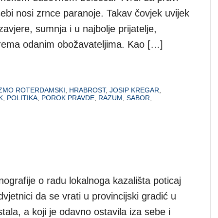
 sebi nosi zrnce paranoje. Takav čovjek uvijek
avjere, sumnja i u najbolje prijatelje,
prema odanim obožavateljima. Kao […]
ZMO ROTERDAMSKI
,
HRABROST
,
JOSIP KREGAR
,
K
,
POLITIKA
,
POROK PRAVDE
,
RAZUM
,
SABOR
,
grafije o radu lokalnoga kazališta poticaj
vjetnici da se vrati u provincijski gradić u
tala, a koji je odavno ostavila iza sebe i