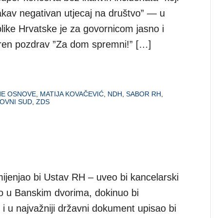
akav negativan utjecaj na društvo” — u
ike Hrvatske je za govornicom jasno i
ren pozdrav ”Za dom spremni!” […]
NE OSNOVE
,
MATIJA KOVAČEVIĆ
,
NDH
,
SABOR RH
,
OVNI SUD
,
ZDS
jenjao bi Ustav RH – uveo bi kancelarski
ao u Banskim dvorima, dokinuo bi
i u najvažniji državni dokument upisao bi