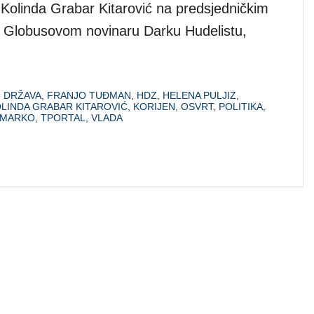
Kolinda Grabar Kitarović na predsjedničkim
o Globusovom novinaru Darku Hudelistu,
,
DRŽAVA
,
FRANJO TUĐMAN
,
HDZ
,
HELENA PULJIZ
,
LINDA GRABAR KITAROVIĆ
,
KORIJEN
,
OSVRT
,
POLITIKA
,
AMARKO
,
TPORTAL
,
VLADA