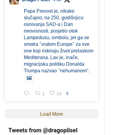
4 Jul
Papa Prevost je, nikako
slučajno, na 250. godišnjicu
osnivanja SAD-a i Dan
neovisnosti, posjetio otok
Lampedusu, simbolu, jer ga se
smatra "vratom Europe" za sve
one koji riskiraju život prelaskom
Mediterana. Lav je, inače,
migracijsku politiku Donalda
Trumpa nazvao "nehumanom".
1
10
X
Load More