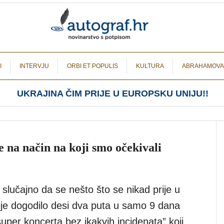
I
INTERVJU
ORBI ET POPULIS
KULTURA
ABRAHAMOVA
UKRAJINA ČIM PRIJE U EUROPSKU UNIJU!!
 na način na koji smo očekivali
li slučajno da se nešto što se nikad prije u
nije dogodilo desi dva puta u samo 9 dana
uper koncerta bez ikakvih incidenata” koji