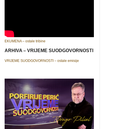
EKUMENA – ostale tribine
ARHIVA – VRIJEME SUODGOVORNOSTI
VRIJEME SUODGOVORNOSTI – ostale emisije