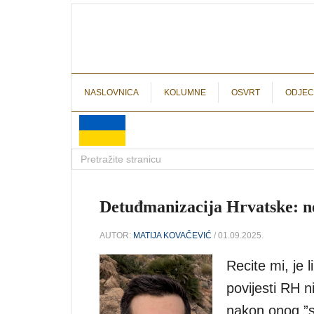
NASLOVNICA
KOLUMNE
OSVRT
ODJEC
Detuđmanizacija Hrvatske: ne
AUTOR:
MATIJA KOVAČEVIĆ
/ 01.09.2025.
Recite mi, je 
povijesti RH 
nakon onog ”s