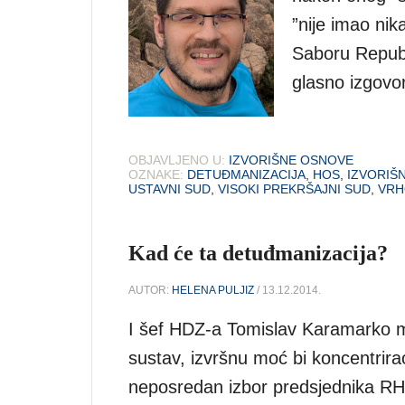
”nije imao nik
Saboru Republ
glasno izgovo
OBJAVLJENO U:
IZVORIŠNE OSNOVE
OZNAKE:
DETUĐMANIZACIJA
,
HOS
,
IZVORIŠ
USTAVNI SUD
,
VISOKI PREKRŠAJNI SUD
,
VRH
Kad će ta detuđmanizacija?
AUTOR:
HELENA PULJIZ
/ 13.12.2014.
I šef HDZ-a Tomislav Karamarko mi
sustav, izvršnu moć bi koncentrir
neposredan izbor predsjednika RH 