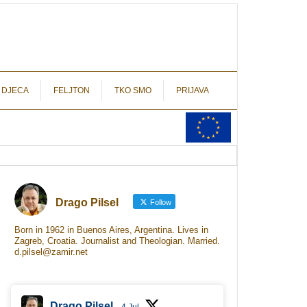
autograf.hr
novinarstvo s potpisom
 DJECA
FELJTON
TKO SMO
PRIJAVA
Drago Pilsel
Follow
Born in 1962 in Buenos Aires, Argentina. Lives in
Zagreb, Croatia. Journalist and Theologian. Married.
d.pilsel@zamir.net
Drago Pilsel