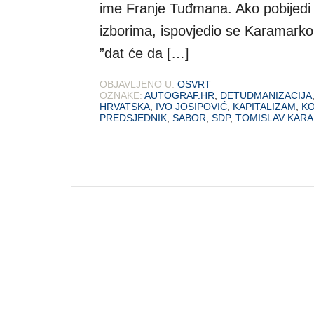
ime Franje Tuđmana. Ako pobijedi 
izborima, ispovjedio se Karamark
”dat će da […]
OBJAVLJENO U:
OSVRT
OZNAKE:
AUTOGRAF.HR
,
DETUĐMANIZACIJA
HRVATSKA
,
IVO JOSIPOVIĆ
,
KAPITALIZAM
,
KO
PREDSJEDNIK
,
SABOR
,
SDP
,
TOMISLAV KAR