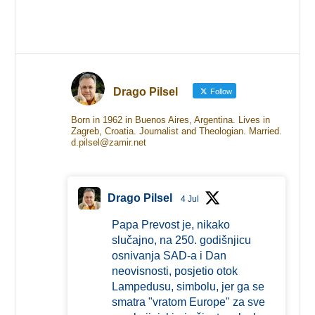
Drago Pilsel
Follow
Born in 1962 in Buenos Aires, Argentina. Lives in
Zagreb, Croatia. Journalist and Theologian. Married.
d.pilsel@zamir.net
Drago Pilsel
4 Jul
Papa Prevost je, nikako
slučajno, na 250. godišnjicu
osnivanja SAD-a i Dan
neovisnosti, posjetio otok
Lampedusu, simbolu, jer ga se
smatra "vratom Europe" za sve