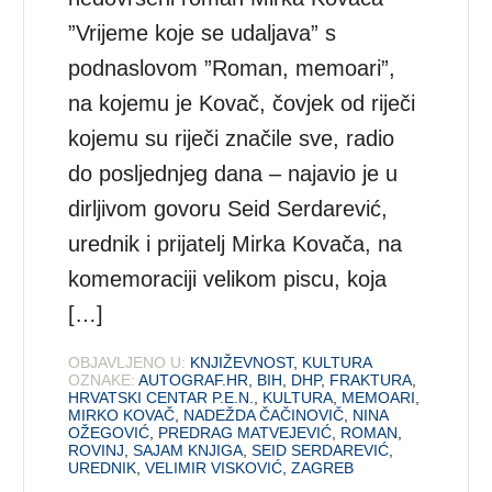
”Vrijeme koje se udaljava” s
podnaslovom ”Roman, memoari”,
na kojemu je Kovač, čovjek od riječi
kojemu su riječi značile sve, radio
do posljednjeg dana – najavio je u
dirljivom govoru Seid Serdarević,
urednik i prijatelj Mirka Kovača, na
komemoraciji velikom piscu, koja
[…]
OBJAVLJENO U:
KNJIŽEVNOST
,
KULTURA
OZNAKE:
AUTOGRAF.HR
,
BIH
,
DHP
,
FRAKTURA
,
HRVATSKI CENTAR P.E.N.
,
KULTURA
,
MEMOARI
,
MIRKO KOVAČ
,
NADEŽDA ČAČINOVIČ
,
NINA
OŽEGOVIĆ
,
PREDRAG MATVEJEVIĆ
,
ROMAN
,
ROVINJ
,
SAJAM KNJIGA
,
SEID SERDAREVIĆ
,
UREDNIK
,
VELIMIR VISKOVIĆ
,
ZAGREB