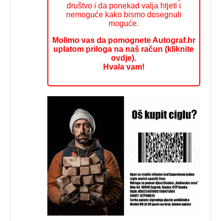
društvo i da ponekad valja htjeti i
nemoguće kako bismo dosegnuli
moguće.
Molimo vas da pomognete Autograf.hr
uplatom priloga na naš račun (kliknite
ovdje).
Hvala vam!