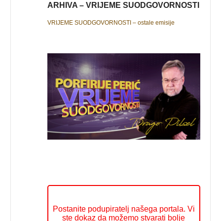
ARHIVA – VRIJEME SUODGOVORNOSTI
VRIJEME SUODGOVORNOSTI – ostale emisije
Postanite podupiratelj našega portala. Vi
ste dokaz da možemo stvarati bolje