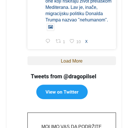
one koji riskiraju život prelaskom
Mediterana. Lav je, inače,
migracijsku politiku Donalda
Trumpa nazvao "nehumanom".
1
10
X
Load More
MOLIMO VAS DA PODRŽITE