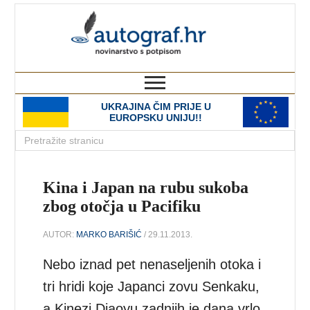
autograf.hr
novinarstvo s potpisom
UKRAJINA ČIM PRIJE U
EUROPSKU UNIJU!!
Kina i Japan na rubu sukoba
zbog otočja u Pacifiku
AUTOR:
MARKO BARIŠIĆ
/ 29.11.2013.
Nebo iznad pet nenaseljenih otoka i
tri hridi koje Japanci zovu Senkaku,
a Kinezi Diaoyu zadnjih je dana vrlo