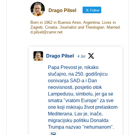
Drago Pilsel
Follow
Born in 1962 in Buenos Aires, Argentina. Lives in
Zagreb, Croatia. Journalist and Theologian. Married.
d.pilsel@zamir.net
Drago Pilsel
4 Jul
Papa Prevost je, nikako
slučajno, na 250. godišnjicu
osnivanja SAD-a i Dan
neovisnosti, posjetio otok
Lampedusu, simbolu, jer ga se
smatra "vratom Europe" za sve
one koji riskiraju život prelaskom
Mediterana. Lav je, inače,
migracijsku politiku Donalda
Trumpa nazvao "nehumanom".