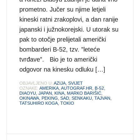
prometno. Jučer su njime letjeli
kineski ratni zrakoplovi, a dan ranije
japanski i južnokorejski. U utorak su
pak to otočje prelijetali američki
bombarderi B-52, tzv. ”leteće
tvrđave”. Bio je to američki
odgovor na kinesku odluku […]
OBJAVLJENO U:
AZIJA
,
SVIJET
OZNAKE:
AMERIKA
,
AUTOGRAF.HR
,
B-52
,
DIAOYU
,
JAPAN
,
KINA
,
MARKO BARIŠIĆ
,
OKINAWA
,
PEKING
,
SAD
,
SENKAKU
,
TAJVAN
,
TATSUHIRO KOGA
,
TOKIO