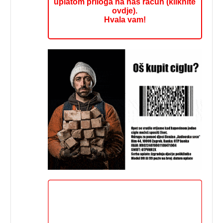
uplatom priloga na naš račun (kliknite
ovdje).
Hvala vam!