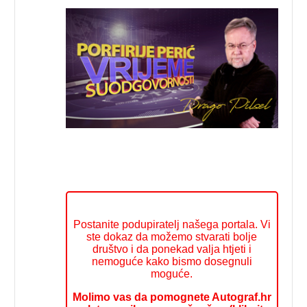
Postanite podupiratelj našega portala. Vi
ste dokaz da možemo stvarati bolje
društvo i da ponekad valja htjeti i
nemoguće kako bismo dosegnuli
moguće.
Molimo vas da pomognete Autograf.hr