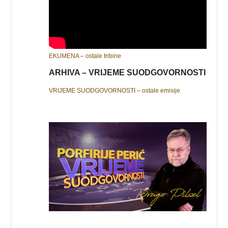
EKUMENA – ostale tribine
ARHIVA – VRIJEME SUODGOVORNOSTI
VRIJEME SUODGOVORNOSTI – ostale emisije