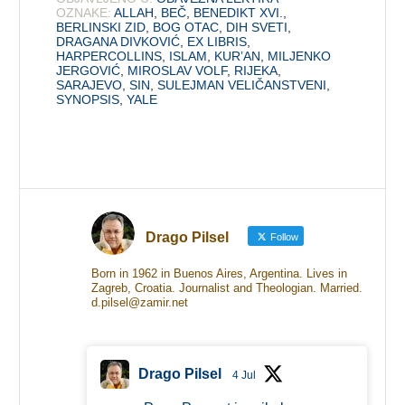
OZNAKE:
ALLAH
,
BEČ
,
BENEDIKT XVI.
,
BERLINSKI ZID
,
BOG OTAC
,
DIH SVETI
,
DRAGANA DIVKOVIĆ
,
EX LIBRIS
,
HARPERCOLLINS
,
ISLAM
,
KUR’AN
,
MILJENKO
JERGOVIĆ
,
MIROSLAV VOLF
,
RIJEKA
,
SARAJEVO
,
SIN
,
SULEJMAN VELIČANSTVENI
,
SYNOPSIS
,
YALE
Drago Pilsel
Follow
Born in 1962 in Buenos Aires, Argentina. Lives in
Zagreb, Croatia. Journalist and Theologian. Married.
d.pilsel@zamir.net
Drago Pilsel
4 Jul