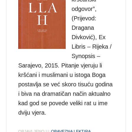
odgovor”,
(Prijevod:
Dragana
Divković), Ex
Libris – Rijeka /
Synopsis –
Sarajevo, 2015. Pitanje vjeruju li
kršćani i muslimani u istoga Boga
postavlja se već skoro tisuću godina
i biva na dramatičan način aktualno
kad god se povede veliki rat u ime
dviju vjera.
OBJAVLJENO U:
OBAVEZNA LEKTIRA