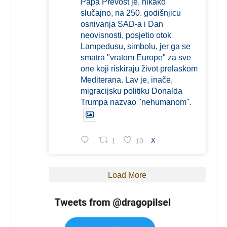
Papa Prevost je, nikako
slučajno, na 250. godišnjicu
osnivanja SAD-a i Dan
neovisnosti, posjetio otok
Lampedusu, simbolu, jer ga se
smatra "vratom Europe" za sve
one koji riskiraju život prelaskom
Mediterana. Lav je, inače,
migracijsku politiku Donalda
Trumpa nazvao "nehumanom".
1
10
X
Load More