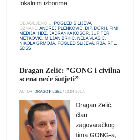
lokalnim izborima.
OBJAVLJENO U:
POGLED S LIJEVA
OZNAKE:
ANDREJ PLENKOVIĆ
,
DIP
,
DORH
,
FIMI
MEDIJA
,
HDZ
,
JADRANKA KOSOR
,
JUPITER
,
METKOVIĆ
,
MILJAN BRKIĆ
,
NELA VLAŠIĆ
,
NIKOLA GRMOJA
,
POGLED SLIJEVA
,
RBA
,
RTL
,
SDSS
Dragan Zelić: ”GONG i civilna
scena neće šutjeti”
AUTOR:
DRAGO PILSEL
/ 13.04.2017.
Dragan Zelić,
član
zagovaračkog
tima GONG-a,