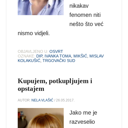
nikakav
fenomen niti
nešto što već
nismo vidjeli.
OBJAVLJENO U:
OSVRT
OZNAKE:
DIP
,
IVANKA TOMA
,
MIKŠIĆ
,
MISLAV
KOLAKUŠIĆ
,
TRGOVAČKI SUD
Kupujem, potkupljujem i
opstajem
AUTOR:
NELA VLAŠIĆ
/ 26.05.2017.
Jako me je
razveselio