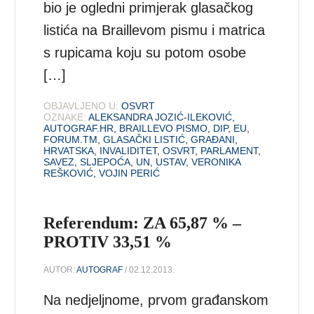
bio je ogledni primjerak glasačkog
listića na Braillevom pismu i matrica
s rupicama koju su potom osobe
[…]
OBJAVLJENO U:
OSVRT
OZNAKE:
ALEKSANDRA JOZIĆ-ILEKOVIĆ
,
AUTOGRAF.HR
,
BRAILLEVO PISMO
,
DIP
,
EU
,
FORUM.TM
,
GLASAČKI LISTIĆ
,
GRAĐANI
,
HRVATSKA
,
INVALIDITET
,
OSVRT
,
PARLAMENT
,
SAVEZ
,
SLJEPOĆA
,
UN
,
USTAV
,
VERONIKA
REŠKOVIĆ
,
VOJIN PERIĆ
Referendum: ZA 65,87 % –
PROTIV 33,51 %
AUTOR:
AUTOGRAF
/ 02.12.2013.
Na nedjeljnome, prvom građanskom