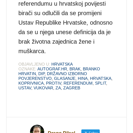
referendumu u hrvatskoj povijesti
birači su odlučili da se promijeni
Ustav Republike Hrvatske, odnosno
da se u njega unese definicija da je
brak životna zajednica žene i
muškarca.
OBJAVLJENO U:
HRVATSKA
OZNAKE:
AUTOGRAF.HR
,
BRAK
,
BRANKO
HRVATIN
,
DIP
,
DRŽAVNO IZBORNO
POVJERENSTVO
,
GLASANJE
,
HINA
,
HRVATSKA
,
KOPRIVNICA
,
PROTIV
,
REFERENDUM
,
SPLIT
,
USTAV
,
VUKOVAR
,
ZA
,
ZAGREB