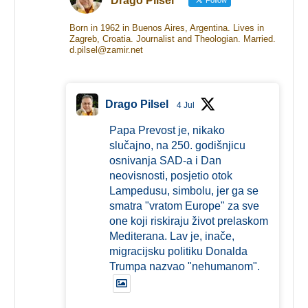
Drago Pilsel
Follow
Born in 1962 in Buenos Aires, Argentina. Lives in
Zagreb, Croatia. Journalist and Theologian. Married.
d.pilsel@zamir.net
Drago Pilsel
4 Jul
Papa Prevost je, nikako
slučajno, na 250. godišnjicu
osnivanja SAD-a i Dan
neovisnosti, posjetio otok
Lampedusu, simbolu, jer ga se
smatra "vratom Europe" za sve
one koji riskiraju život prelaskom
Mediterana. Lav je, inače,
migracijsku politiku Donalda
Trumpa nazvao "nehumanom".