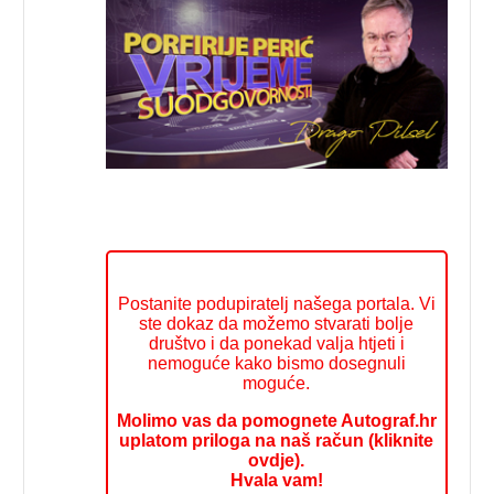
Postanite podupiratelj našega portala. Vi
ste dokaz da možemo stvarati bolje
društvo i da ponekad valja htjeti i
nemoguće kako bismo dosegnuli
moguće.
Molimo vas da pomognete Autograf.hr
uplatom priloga na naš račun (kliknite
ovdje).
Hvala vam!