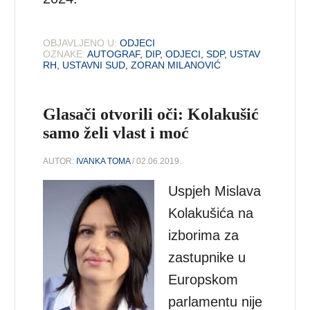
OBJAVLJENO U:
ODJECI
OZNAKE:
AUTOGRAF
,
DIP
,
ODJECI
,
SDP
,
USTAV
RH
,
USTAVNI SUD
,
ZORAN MILANOVIĆ
Glasači otvorili oči: Kolakušić
samo želi vlast i moć
AUTOR:
IVANKA TOMA
/ 02.06.2019.
Uspjeh Mislava
Kolakušića na
izborima za
zastupnike u
Europskom
parlamentu nije