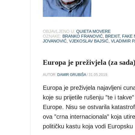
OBJAVLJENO U:
QUIETA MOVERE
OZNAKE:
BRANKO FRANOVIĆ
,
BREXIT
,
FAKE
JOVANOVIĆ
,
VJEKOSLAV BAJSIĆ
,
VLADIMIR P
Europa je preživjela (za sada
AUTOR:
DAMIR GRUBIŠA
/ 31.05.2019.
Europa je preživjela najavljeni cun
koje su prijetile rušenju ”te i takv
Europe. Nisu se ostvarila katastr
ova ”crna internacionala” koja utir
političku kastu koja vodi Europsku