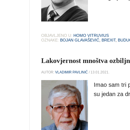
OBJAVLJENO U:
HOMO VITRUVIUS
OZNAKE:
BOJAN GLAVAŠEVIĆ
,
BREXIT
,
BUDU
Lakovjernost mnoštva ozbiljn
AUTOR:
VLADIMIR PAVLINIĆ
/ 13.01.2021.
Imao sam tri p
su jedan za d