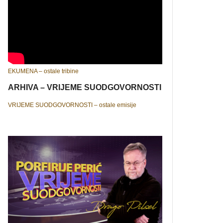
EKUMENA – ostale tribine
ARHIVA – VRIJEME SUODGOVORNOSTI
VRIJEME SUODGOVORNOSTI – ostale emisije