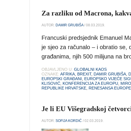
Za razliku od Macrona, kakva
AUTOR:
DAMIR GRUBIŠA
/ 08.03.2019.
Francuski predsjednik Emanuel Mac
je sjeo za računalo – i obratio se
građanima, njih 500 milijuna na bro
OBJAVLJENO U:
GLOBALNI KAOS
OZNAKE:
AFRIKA
,
BREXIT
,
DAMIR GRUBIŠA
,
D
EUROPSKI GRAĐANI
,
EUROPSKO VIJEĆE SI
KLISOVIĆ
,
KONFERENCIJA ZA EUROPU
,
MIRO
REPUBLIKE HRVATSKE
,
RENESANSA EUROPE
Je li EU Višegradskoj četvor
AUTOR:
SOFIJA KORDIĆ
/ 02.03.2019.