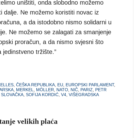
elimo uništiti, onda slobodno možemo
i dalje. Ne možemo koristiti novac iz
računa, a da istodobno nismo solidarni u
cije. Ne možemo se zalagati za smanjenje
opski proračun, a da nismo svjesni što
jedinstveno tržište.”
ELLES
,
ČEŠKA REPUBLIKA
,
EU
,
EUROPSKI PARLAMENT
,
ARSKA
,
MERKEL
,
MÖLLER
,
NATO
,
NIČ
,
PARIZ
,
PETR
,
SLOVAČKA
,
SOFIJA KORDIĆ
,
V4
,
VIŠEGRADSKA
tanje velikih plaća