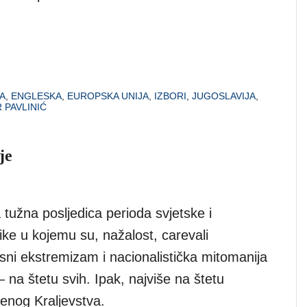
JA
,
ENGLESKA
,
EUROPSKA UNIJA
,
IZBORI
,
JUGOSLAVIJA
,
 PAVLINIĆ
je
a tužna posljedica perioda svjetske i
ike u kojemu su, nažalost, carevali
ni ekstremizam i nacionalistička mitomanija
 – na štetu svih. Ipak, najviše na štetu
enog Kraljevstva.