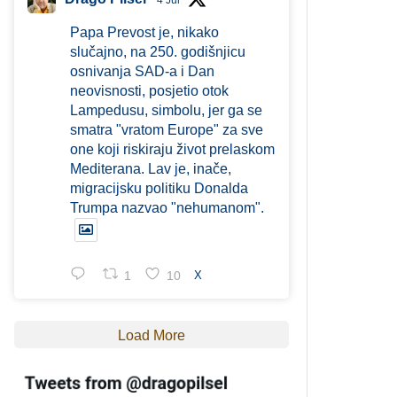
4 Jul
Papa Prevost je, nikako
slučajno, na 250. godišnjicu
osnivanja SAD-a i Dan
neovisnosti, posjetio otok
Lampedusu, simbolu, jer ga se
smatra "vratom Europe" za sve
one koji riskiraju život prelaskom
Mediterana. Lav je, inače,
migracijsku politiku Donalda
Trumpa nazvao "nehumanom".
1
10
X
Load More