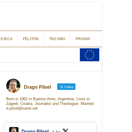
autograf.hr
novinarstvo s potpisom
 DJECA
FELJTON
TKO SMO
PRIJAVA
Drago Pilsel
Follow
Born in 1962 in Buenos Aires, Argentina. Lives in
Zagreb, Croatia. Journalist and Theologian. Married.
d.pilsel@zamir.net
Drago Pilsel