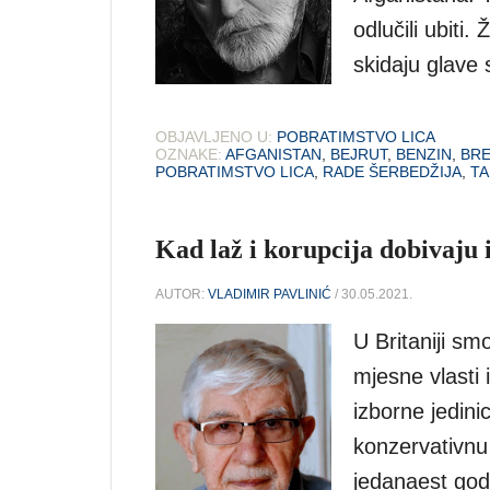
odlučili ubit
skidaju glave
OBJAVLJENO U:
POBRATIMSTVO LICA
OZNAKE:
AFGANISTAN
,
BEJRUT
,
BENZIN
,
BRE
POBRATIMSTVO LICA
,
RADE ŠERBEDŽIJA
,
TA
Kad laž i korupcija dobivaju 
AUTOR:
VLADIMIR PAVLINIĆ
/ 30.05.2021.
U Britaniji sm
mjesne vlasti
izborne jedini
konzervativnu s
jedanaest god