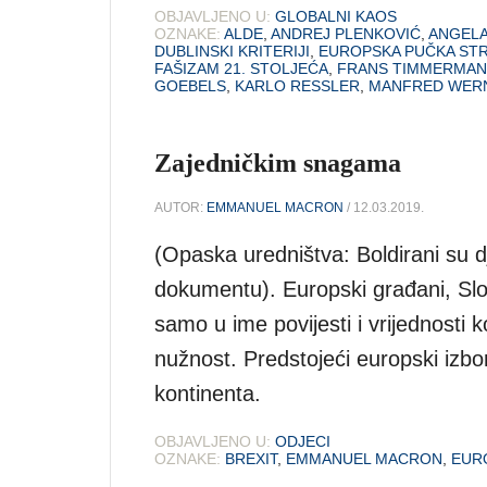
OBJAVLJENO U:
GLOBALNI KAOS
OZNAKE:
ALDE
,
ANDREJ PLENKOVIĆ
,
ANGELA
DUBLINSKI KRITERIJI
,
EUROPSKA PUČKA ST
FAŠIZAM 21. STOLJEĆA
,
FRANS TIMMERMAN
GOEBELS
,
KARLO RESSLER
,
MANFRED WER
Zajedničkim snagama
AUTOR:
EMMANUEL MACRON
/ 12.03.2019.
(Opaska uredništva: Boldirani su d
dokumentu). Europski građani, Slo
samo u ime povijesti i vrijednosti k
nužnost. Predstojeći europski izbo
kontinenta.
OBJAVLJENO U:
ODJECI
OZNAKE:
BREXIT
,
EMMANUEL MACRON
,
EUR