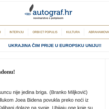
I
INTERVJU
ORBI ET POPULIS
KULTURA
ABRAHAMOVA
UKRAJINA ČIM PRIJE U EUROPSKU UNIJU!!
ndonu!
suncu nije jedina briga. (Branko Miljković)
lukom Joea Bidena povukla preko noći iz
alibani dolaze na svoje. Ubijaju one koje su