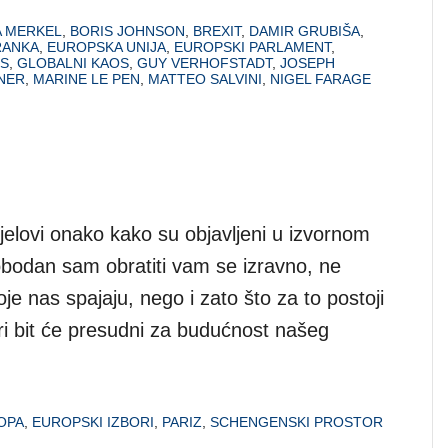
 MERKEL
,
BORIS JOHNSON
,
BREXIT
,
DAMIR GRUBIŠA
,
RANKA
,
EUROPSKA UNIJA
,
EUROPSKI PARLAMENT
,
S
,
GLOBALNI KAOS
,
GUY VERHOFSTADT
,
JOSEPH
NER
,
MARINE LE PEN
,
MATTEO SALVINI
,
NIGEL FARAGE
jelovi onako kako su objavljeni u izvornom
bodan sam obratiti vam se izravno, ne
oje nas spajaju, nego i zato što za to postoji
ri bit će presudni za budućnost našeg
OPA
,
EUROPSKI IZBORI
,
PARIZ
,
SCHENGENSKI PROSTOR