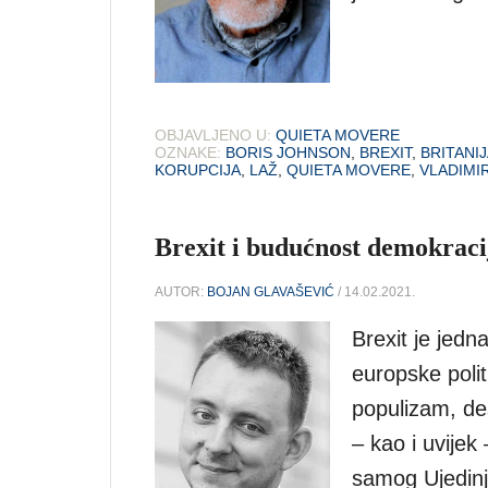
OBJAVLJENO U:
QUIETA MOVERE
OZNAKE:
BORIS JOHNSON
,
BREXIT
,
BRITANI
KORUPCIJA
,
LAŽ
,
QUIETA MOVERE
,
VLADIMIR
Brexit i budućnost demokraci
AUTOR:
BOJAN GLAVAŠEVIĆ
/ 14.02.2021.
Brexit je jedn
europske polit
populizam, des
– kao i uvijek
samog Ujedinj