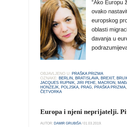
”Ako Europu ž
ovako nastavit
europskog pro
oblasti migra
davanja u eur
podrazumijeva 
OBJAVLJENO U:
PRAŠKA PRIZMA
OZNAKE:
BERLIN
,
BRATISLAVA
,
BREXIT
,
BRUX
JACQUES RUPNIK
,
JIRI PEHE
,
MACRON
,
MAĐ
HONZEJK
,
POLJSKA
,
PRAG
,
PRAŠKA PRIZMA
ČETVORKA
Europa i njeni neprijatelji. Pi
AUTOR:
DAMIR GRUBIŠA
/ 01.03.2019.