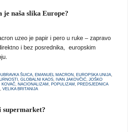
 je naša slika Europe?
ron uzeo je papir i pero u ruke – zapravo
, direktno i bez posrednika, europskim
ju.
UBRAVKA ŠUICA
,
EMANUEL MACRON
,
EUROPSKA UNIJA
,
GURNOSTI
,
GLOBALNI KAOS
,
IVAN JAKOVČIĆ
,
JOŠKO
 KOVAČ
,
NACIONALIZAM
,
POPULIZAM
,
PREDSJEDNICA
,
VELIKA BRITANIJA
ci supermarket?