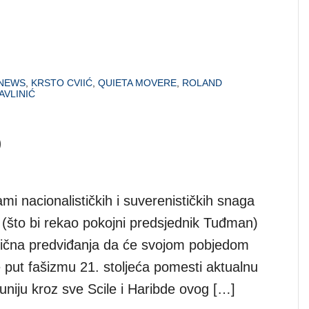
 NEWS
,
KRSTO CVIIĆ
,
QUIETA MOVERE
,
ROLAND
AVLINIĆ
)
ami nacionalističkih i suverenističkih snaga
e” (što bi rekao pokojni predsjednik Tuđman)
ofična predviđanja da će svojom pobjedom
e put fašizmu 21. stoljeća pomesti aktualnu
 uniju kroz sve Scile i Haribde ovog […]