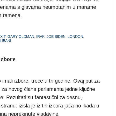
i. Ženama s glavama neumotanim u marame
 s ramena.
XIT
,
GARY OLDMAN
,
IRAK
,
JOE BIDEN
,
LONDON
,
LIBANI
izbore
o imali izbore, treće u tri godine. Ovaj put za
 i za novog člana parlamenta jedne ključne
ce. Rezultati su fantastični za desnu,
tranu: izišla je iz tih izbora jača no ikada u
ina neprekinute vladavine.