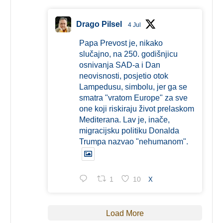
Drago Pilsel
4 Jul
Papa Prevost je, nikako
slučajno, na 250. godišnjicu
osnivanja SAD-a i Dan
neovisnosti, posjetio otok
Lampedusu, simbolu, jer ga se
smatra "vratom Europe" za sve
one koji riskiraju život prelaskom
Mediterana. Lav je, inače,
migracijsku politiku Donalda
Trumpa nazvao "nehumanom".
1
10
X
Load More