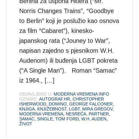
Berlina za uspona Hitlera (“Mr.
Norris Changes Trains”, “Goodbye
to Berlin” koji je poslužio kao osnova
za film “Cabaret”), kinesko-
japanskog rata (“Jouney to War”,
napisan zajedno s pjesnikom W.H.
Audenom) ili buđenja LGBT pokreta
(“A Single Man”). Roman “Samac”
iz 1964., […]
OBJAVLJENO U:
MODERNA VREMENA INFO
OZNAKE:
AUTOGRAF.HR
,
CHRISTOPHER
ISHERWOOD
,
DOMINO
,
GEORGE FALCONER
,
KNJIGA
,
KNJIŽEBNOST
,
LGBT
,
MIRA GREGOV
,
MODERNA VREMENA
,
NESREĆA
,
PARTNER
,
SAMAC
,
SINGLE
,
TOM FORD
,
W.H. AUDEN
,
ŽIVOT