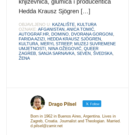
književnica, glumica i producentica
Hedda Krausz Sjögren […]
OBJAVLJENO U:
KAZALIŠTE
,
KULTURA
OZNAKE:
AFGANISTAN
,
ANICA TOMIĆ
,
AUTOGRAF.HR
,
DOMINO
,
DVORANA GORGONI
,
FARIDA AZIZI
,
HEDDA KRAUSZ SJÖGREN
,
KULTURA
,
MERYL STREEP
,
MUZEJ SUVREMENE
UMJETNOSTI
,
NINA OŽEGOVIĆ
,
QUEER
ZAGREB
,
SANJA SARNAVKA
,
SEVEN
,
ŠVEDSKA
,
ŽENA
Drago Pilsel
Follow
Born in 1962 in Buenos Aires, Argentina. Lives in
Zagreb, Croatia. Journalist and Theologian. Married.
d.pilsel@zamir.net