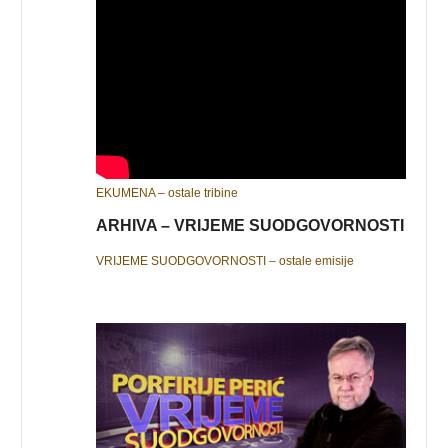
EKUMENA – ostale tribine
ARHIVA – VRIJEME SUODGOVORNOSTI
VRIJEME SUODGOVORNOSTI – ostale emisije