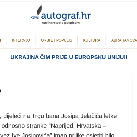
I
INTERVJU
ORBI ET POPULIS
KULTURA
ABRAHAMOVA
UKRAJINA ČIM PRIJE U EUROPSKU UNIJU!!
b
dijeleći na Trgu bana Josipa Jelačića letke
, odnosno stranke ”Naprijed, Hrvatska –
ez Ive Josipovića” imao prilike osjetiti bilo