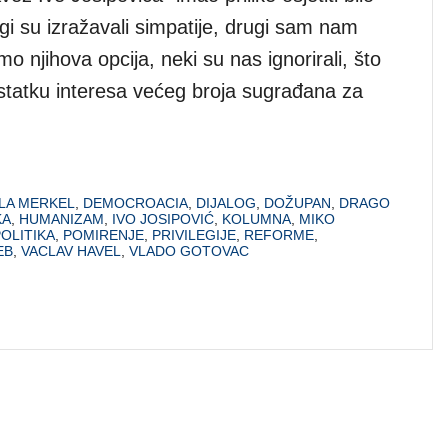
i su izražavali simpatije, drugi sam nam
mo njihova opcija, neki su nas ignorirali, što
statku interesa većeg broja sugrađana za
LA MERKEL
,
DEMOCROACIA
,
DIJALOG
,
DOŽUPAN
,
DRAGO
KA
,
HUMANIZAM
,
IVO JOSIPOVIĆ
,
KOLUMNA
,
MIKO
OLITIKA
,
POMIRENJE
,
PRIVILEGIJE
,
REFORME
,
EB
,
VACLAV HAVEL
,
VLADO GOTOVAC