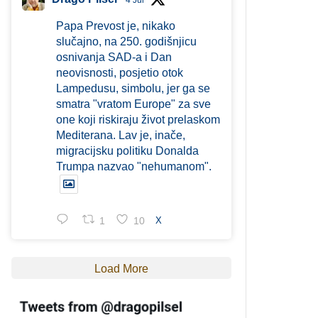
4 Jul
Papa Prevost je, nikako
slučajno, na 250. godišnjicu
osnivanja SAD-a i Dan
neovisnosti, posjetio otok
Lampedusu, simbolu, jer ga se
smatra "vratom Europe" za sve
one koji riskiraju život prelaskom
Mediterana. Lav je, inače,
migracijsku politiku Donalda
Trumpa nazvao "nehumanom".
1
10
X
Load More