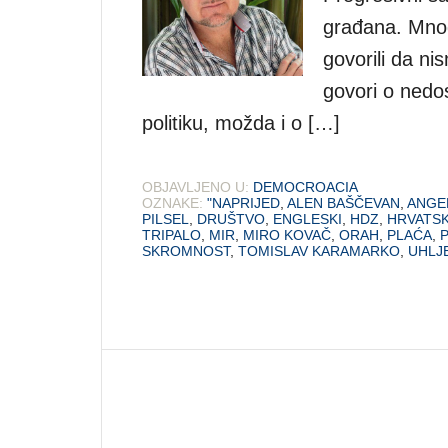
građana. Mnog
govorili da nis
govori o nedo
politiku, možda i o […]
OBJAVLJENO U:
DEMOCROACIA
OZNAKE:
"NAPRIJED
,
ALEN BAŠČEVAN
,
ANGE
PILSEL
,
DRUŠTVO
,
ENGLESKI
,
HDZ
,
HRVATS
TRIPALO
,
MIR
,
MIRO KOVAČ
,
ORAH
,
PLAĆA
,
P
SKROMNOST
,
TOMISLAV KARAMARKO
,
UHLJ