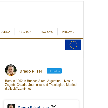
autograf.hr
novinarstvo s potpisom
 DJECA
FELJTON
TKO SMO
PRIJAVA
Drago Pilsel
Follow
Born in 1962 in Buenos Aires, Argentina. Lives in
Zagreb, Croatia. Journalist and Theologian. Married.
d.pilsel@zamir.net
Drago Pilsel