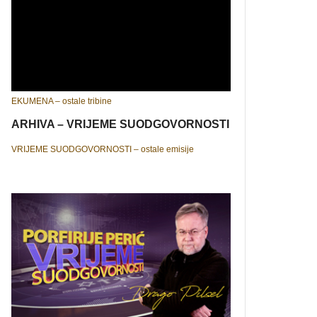
EKUMENA – ostale tribine
ARHIVA – VRIJEME SUODGOVORNOSTI
VRIJEME SUODGOVORNOSTI – ostale emisije