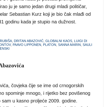
irao ju je samo jedan drugi mladi političar,
celar Sebastian Kurz koji je bio čak mlađi od
31 godinu kada je stupio na dužnost.
RUBIŠA
,
DRITAN ABAZOVIĆ
,
GLOBALNI KAOS
,
LUIGI DI
MONTOV
,
PAAVO LIPPONEN
,
PLATON
,
SANNA MARIN
,
SAULI
ENSKI
 Abazovića
vića, čovjeka čije se ime od crnogorskih
o spominje mnogo, i rijetko bez povišenog
 sam u kasno proljeće 2009. godine.