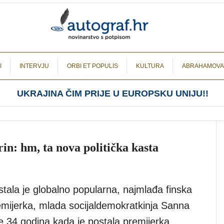
I
INTERVJU
ORBI ET POPULIS
KULTURA
ABRAHAMOVA
UKRAJINA ČIM PRIJE U EUROPSKU UNIJU!!
n: hm, ta nova politička kasta
stala je globalno popularna, najmlađa finska
emijerka, mlada socijaldemokratkinja Sanna
e 34 godina kada je postala premijerka