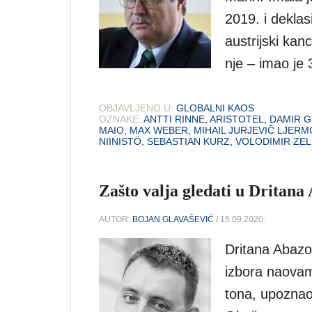
2019. i deklas
austrijski kan
nje – imao je 
OBJAVLJENO U:
GLOBALNI KAOS
OZNAKE:
ANTTI RINNE
,
ARISTOTEL
,
DAMIR G
MAIO
,
MAX WEBER
,
MIHAIL JURJEVIČ LJER
NIINISTÖ
,
SEBASTIAN KURZ
,
VOLODIMIR ZEL
Zašto valja gledati u Dritana
AUTOR:
BOJAN GLAVAŠEVIĆ
/ 15.09.2020.
Dritana Abazo
izbora naovam
tona, upoznao