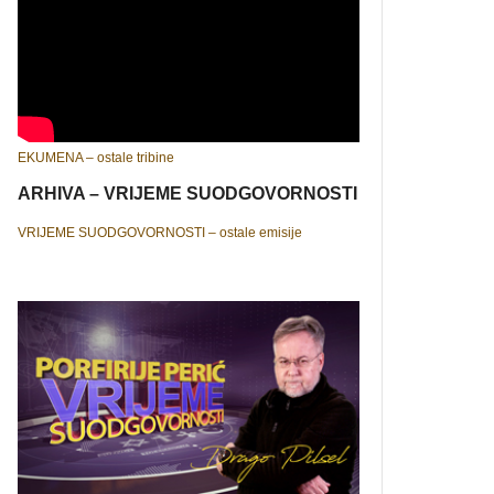
EKUMENA – ostale tribine
ARHIVA – VRIJEME SUODGOVORNOSTI
VRIJEME SUODGOVORNOSTI – ostale emisije