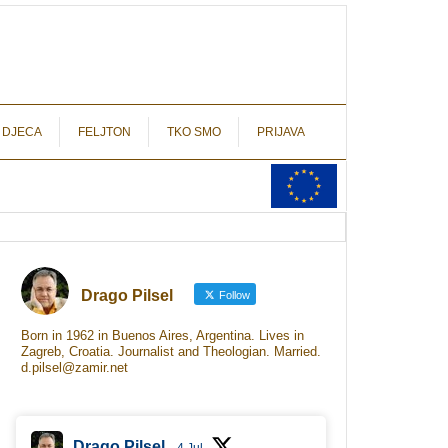
autograf.hr
novinarstvo s potpisom
 DJECA
FELJTON
TKO SMO
PRIJAVA
Drago Pilsel
Follow
Born in 1962 in Buenos Aires, Argentina. Lives in
Zagreb, Croatia. Journalist and Theologian. Married.
d.pilsel@zamir.net
Drago Pilsel