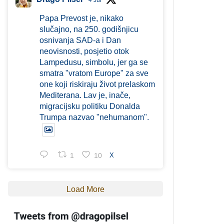
4 Jul
Papa Prevost je, nikako
slučajno, na 250. godišnjicu
osnivanja SAD-a i Dan
neovisnosti, posjetio otok
Lampedusu, simbolu, jer ga se
smatra "vratom Europe" za sve
one koji riskiraju život prelaskom
Mediterana. Lav je, inače,
migracijsku politiku Donalda
Trumpa nazvao "nehumanom".
1
10
X
Load More