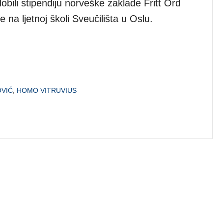
bili stipendiju norveške zaklade Fritt Ord
e na ljetnoj školi Sveučilišta u Oslu.
OVIĆ
,
HOMO VITRUVIUS