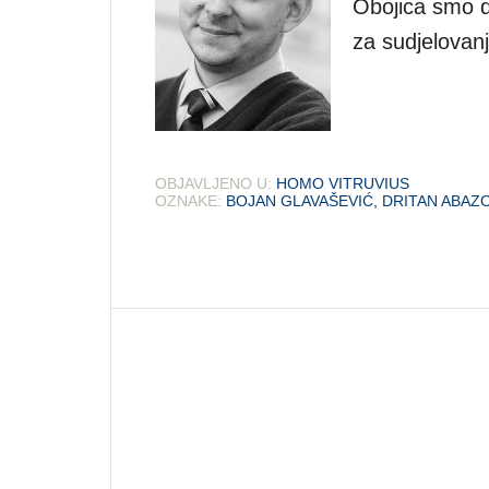
Obojica smo do
za sudjelovanj
OBJAVLJENO U:
HOMO VITRUVIUS
OZNAKE:
BOJAN GLAVAŠEVIĆ
,
DRITAN ABAZ