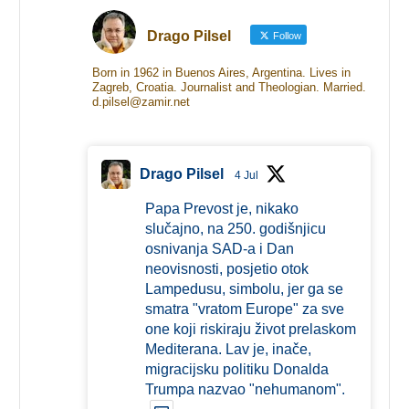
Drago Pilsel
Follow
Born in 1962 in Buenos Aires, Argentina. Lives in
Zagreb, Croatia. Journalist and Theologian. Married.
d.pilsel@zamir.net
Drago Pilsel
4 Jul
Papa Prevost je, nikako
slučajno, na 250. godišnjicu
osnivanja SAD-a i Dan
neovisnosti, posjetio otok
Lampedusu, simbolu, jer ga se
smatra "vratom Europe" za sve
one koji riskiraju život prelaskom
Mediterana. Lav je, inače,
migracijsku politiku Donalda
Trumpa nazvao "nehumanom".