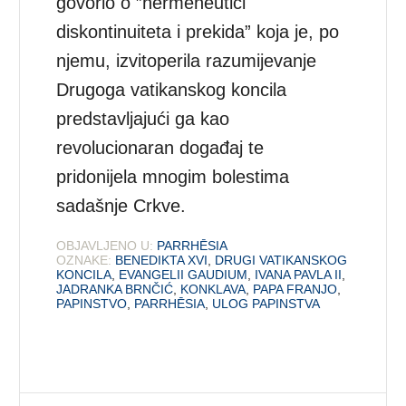
govorio o ”hermeneutici
diskontinuiteta i prekida” koja je, po
njemu, izvitoperila razumijevanje
Drugoga vatikanskog koncila
predstavljajući ga kao
revolucionaran događaj te
pridonijela mnogim bolestima
sadašnje Crkve.
OBJAVLJENO U:
PARRHĒSIA
OZNAKE:
BENEDIKTA XVI
,
DRUGI VATIKANSKOG
KONCILA
,
EVANGELII GAUDIUM
,
IVANA PAVLA II
,
JADRANKA BRNČIĆ
,
KONKLAVA
,
PAPA FRANJO
,
PAPINSTVO
,
PARRHĒSIA
,
ULOG PAPINSTVA