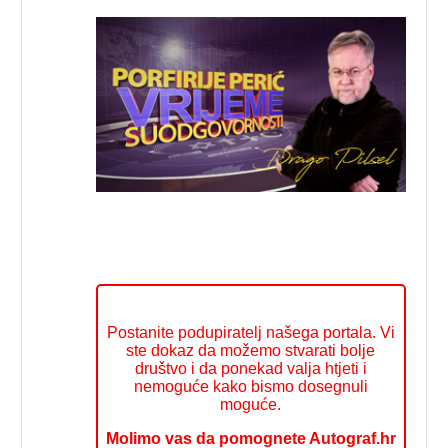
Postanite podupiratelj našega portala. Vi
ste dokaz da možemo stvarati bolje
društvo i da ponekad valja htjeti i
nemoguće kako bismo dosegnuli
moguće.
Molimo vas da pomognete Autograf.hr